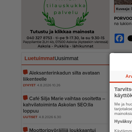
POR­VO
na lu­ki­on 
Fac
Luetuimmat
Uusimmat
Aleksanterinkadun silta avataan
Ar
liikenteelle
LYHYET
4.8.2026 10.26
Tarvit
käytt
Café Silja Marie vaihtaa osoitetta –
kahvilatoiminta Askolan SEO:lla
Me ja huo
tarjotak
loppuu
mainoksi
UUTISET
4.8.2026 6.30
Hyväksym
Moottoripyöräilijä loukkaantui
Käytämme 