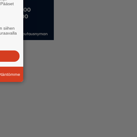
. Pääset
e
n siihen
uraavalla
äytäntömme