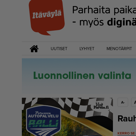
UUTISET
LYHYET
MENOTÄRPIT
A-
Rau
KERRO SE