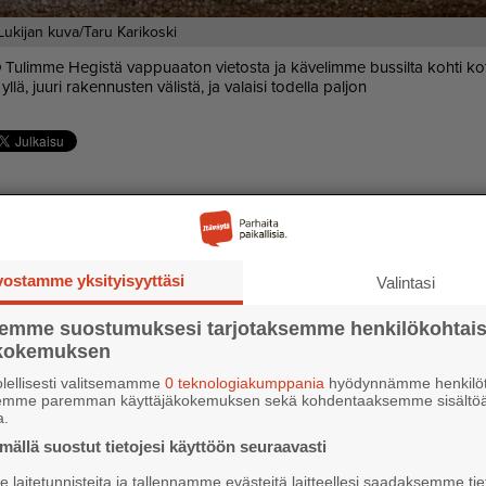
Lukijan kuva/Taru Karikoski
O
Tu­lim­me He­gis­tä vap­pu­aa­ton vie­tos­ta ja kä­ve­lim­me bus­sil­ta koh­ti ko­
yl­lä, juu­ri ra­ken­nus­ten vä­lis­tä, ja va­lai­si to­del­la pal­jon
ebook
vostamme yksityisyyttäsi
Valintasi
semme suostumuksesi tarjotaksemme henkilökohtai
ökokemuksen
lellisesti valitsemamme
0 teknologiakumppania
hyödynnämme henkilöt
semme paremman käyttäjäkokemuksen sekä kohdentaaksemme sisältöä
a.
ällä suostut tietojesi käyttöön seuraavasti
laitetunnisteita ja tallennamme evästeitä laitteellesi saadaksemme tie