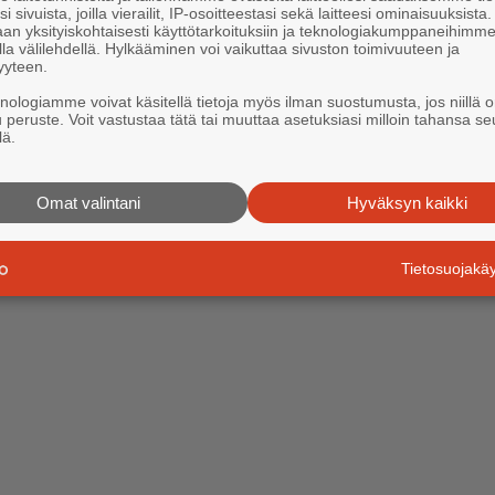
i sivuista, joilla vierailit, IP-osoitteestasi sekä laitteesi ominaisuuksista
an yksityiskohtaisesti käyttötarkoituksiin ja teknologiakumppaneihimm
la välilehdellä. Hylkääminen voi vaikuttaa sivuston toimivuuteen ja
yyteen.
knologiamme voivat käsitellä tietoja myös ilman suostumusta, jos niillä o
u peruste. Voit vastustaa tätä tai muuttaa asetuksiasi milloin tahansa se
lä.
Omat valintani
Hyväksyn kaikki
Tietosuojak