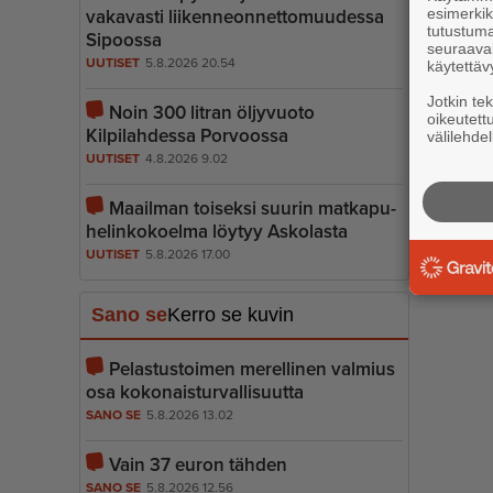
esimerkiks
vakavasti liiken­ne­on­net­to­muudessa
tutustuma
Sipoossa
seuraaval
UUTISET
5.8.2026 20.54
käytettäv
Jotkin te
Noin 300 litran öljyvuoto
oikeutett
Kilpilahdessa Porvoossa
välilehdel
UUTISET
4.8.2026 9.02
Maailman toiseksi suurin matkapu­
he­lin­ko­koelma löytyy Askolasta
UUTISET
5.8.2026 17.00
Sano se
Kerro se kuvin
Pelastustoimen merellinen valmius
osa kokonais­tur­val­li­suutta
SANO SE
5.8.2026 13.02
Vain 37 euron tähden
SANO SE
5.8.2026 12.56