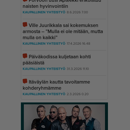
Porvoon uusi Apteekki erikoistuu
naisten hyvinvointiin
KAUPALLINEN YHTEISTYÖ
8.6.2026 7.00
Ville Juurikkala sai kokemuksen
armosta – ”Mulla ei ole mitään, mutta
mulla on kaikki”
KAUPALLINEN YHTEISTYÖ
17.4.2026 16.48
Päiväkodissa kuljetaan kohti
pääsiäistä
KAUPALLINEN YHTEISTYÖ
31.3.2026 11.10
Itäväylän kautta tavoitamme
kohderyhmämme
KAUPALLINEN YHTEISTYÖ
2.3.2026 0.20