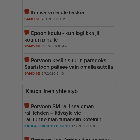
Ihmisarvo ei ole leikkiä
SANO SE
4.8.2026 10.05
Epoon koulu - kun logiikka jäi
koulun pihalle
SANO SE
14.7.2026 10.49
Porvoon kesän suurin paradoksi:
Saaristoon pääsee vain omalla autolla
SANO SE
8.7.2026 8.43
Kaupallinen yhteistyö
Porvoon SM-ralli saa oman
rallilehden – Itäväylä vie
rallitunnelman tuhansiin koteihin
KAUPALLINEN YHTEISTYÖ
17.7.2026 10.00