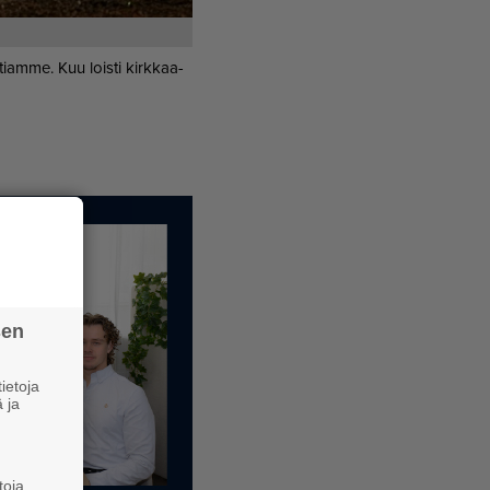
ti­am­me. Kuu lois­ti kirk­kaa­
sen
ietoja
 ja
toja