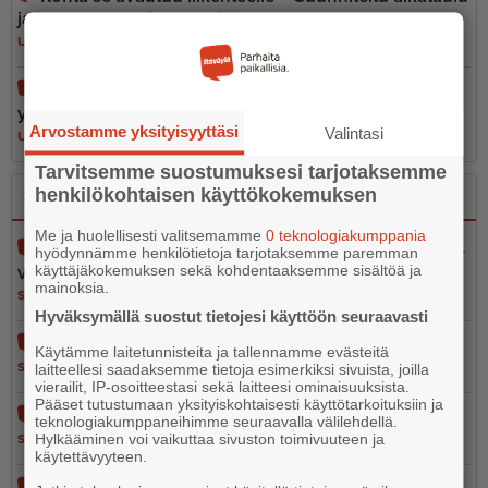
ja kustannusarvio ovat pitäneet
UUTISET
7.8.2026 15.47
Hotdog maistuu kylmänäkin – Mimosan kiparin
yllättävä hittituote myydään usein loppuun
Arvostamme yksityisyyttäsi
Valintasi
UUTISET
7.8.2026 6.30
Tarvitsemme suostumuksesi tarjotaksemme
henkilökohtaisen käyttökokemuksen
Sano se
Kerro se kuvin
Me ja huolellisesti valitsemamme
0 teknologiakumppania
Pelastustoimen merellinen valmius osa kokonais­tur­
hyödynnämme henkilötietoja tarjotaksemme paremman
käyttäjäkokemuksen sekä kohdentaaksemme sisältöä ja
val­li­suutta
mainoksia.
SANO SE
5.8.2026 13.02
Hyväksymällä suostut tietojesi käyttöön seuraavasti
Vain 37 euron tähden
Käytämme laitetunnisteita ja tallennamme evästeitä
SANO SE
5.8.2026 12.56
laitteellesi saadaksemme tietoja esimerkiksi sivuista, joilla
vierailit, IP-osoitteestasi sekä laitteesi ominaisuuksista.
Pääset tutustumaan yksityiskohtaisesti käyttötarkoituksiin ja
Ihmisarvo ei ole leikkiä
teknologiakumppaneihimme seuraavalla välilehdellä.
Hylkääminen voi vaikuttaa sivuston toimivuuteen ja
SANO SE
4.8.2026 10.05
käytettävyyteen.