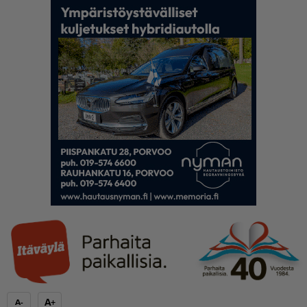
A+
A-