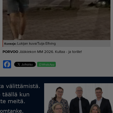
Lukijan kuva/Tuija Elfving
POR­VOO
Jää­kie­kon MM 2026. Kul­taa - ja to­ril­le!
Facebook
WhatsApp