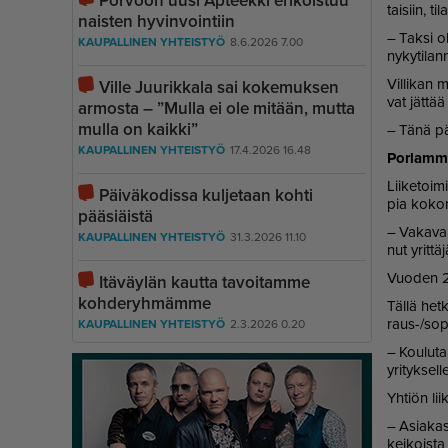
Porvoon uusi Apteekki erikoistuu
tai­siin, t
naisten hyvinvointiin
– Tak­si ol
KAUPALLINEN YHTEISTYÖ
8.6.2026 7.00
ny­ky­ti­lan­
Vil­li­kan 
Ville Juurikkala sai kokemuksen
vat jät­tä
armosta – ”Mulla ei ole mitään, mutta
mulla on kaikki”
– Tänä päi­
KAUPALLINEN YHTEISTYÖ
17.4.2026 16.48
Por­lam­mi­
Lii­ke­toi­m
Päiväkodissa kuljetaan kohti
pia ko­ko­
pääsiäistä
– Va­ka­va­
KAUPALLINEN YHTEISTYÖ
31.3.2026 11.10
nut yrit­tä­
Vuo­den 20
Itäväylän kautta tavoitamme
kohderyhmämme
Täl­lä het­k
raus-/so­pi
KAUPALLINEN YHTEISTYÖ
2.3.2026 0.20
– Kou­lu­ta
yri­tyk­sel
Yh­ti­ön l
– Asi­a­kas­
kei­kois­ta