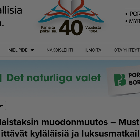
MIELIPIDE
NÄKÖISLEHTI
ILMOITA
OTA YHTEYT
A+
aistaksin muodonmuutos – Musta
ittävät kyläläisiä ja luksusmatkail