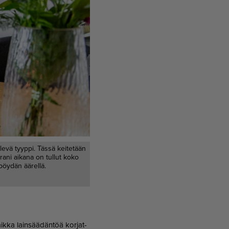
ilevä tyyppi. Tässä keitetään
rani aikana on tullut koko
pöydän äärellä.
Vaik­ka lain­sää­dän­töä kor­jat­