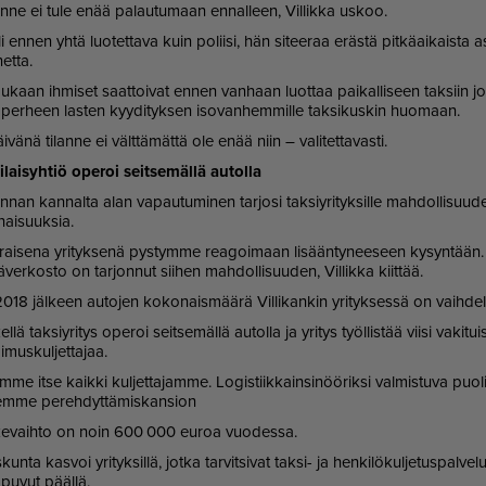
i­lan­ne ei tule enää pa­lau­tu­maan en­nal­leen, Vil­lik­ka us­koo.
i en­nen yh­tä luo­tet­ta­va kuin po­lii­si, hän si­tee­raa eräs­tä pit­kä­ai­kais­ta a
net­ta.
mu­kaan ih­mi­set saat­toi­vat en­nen van­haan luot­taa pai­kal­li­seen tak­siin jop
ä per­heen las­ten kyy­di­tyk­sen iso­van­hem­mil­le tak­si­kus­kin huo­maan.
vä­nä ti­lan­ne ei vält­tä­mät­tä ole enää niin – va­li­tet­ta­vas­ti.
lai­syh­tiö ope­roi seit­se­mäl­lä au­tol­la
in­nan kan­nal­ta alan va­pau­tu­mi­nen tar­jo­si tak­siy­ri­tyk­sil­le mah­dol­li­suu­d
nai­suuk­sia.
rai­se­na yri­tyk­se­nä pys­tym­me re­a­goi­maan li­sään­ty­nee­seen ky­syn­tään. 
jä­ver­kos­to on tar­jon­nut sii­hen mah­dol­li­suu­den, Vil­lik­ka kiit­tää.
18 jäl­keen au­to­jen ko­ko­nais­mää­rä Vil­li­kan­kin yri­tyk­ses­sä on vaih­de
el­lä tak­siy­ri­tys ope­roi seit­se­mäl­lä au­tol­la ja yri­tys työl­lis­tää vii­si va­ki­tuis
­mus­kul­jet­ta­jaa.
m­me it­se kaik­ki kul­jet­ta­jam­me. Lo­gis­tiik­kain­si­nöö­rik­si val­mis­tu­va puo­
­lem­me pe­reh­dyt­tä­mis­kan­si­on
ii­ke­vaih­to on noin 600 000 eu­roa vuo­des­sa.
kun­ta kas­voi yri­tyk­sil­lä, jot­ka tar­vit­si­vat tak­si- ja hen­ki­lö­kul­je­tus­pal­v
 pu­vut pääl­lä.