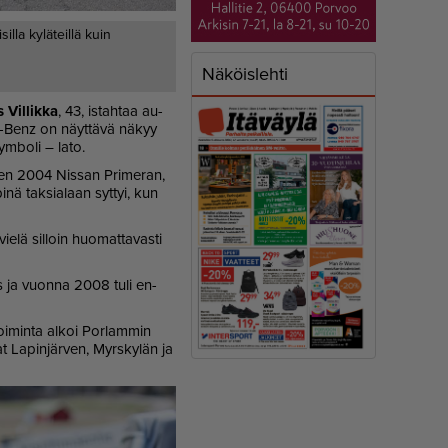
lla kyläteillä kuin
Näköislehti
Vil­lik­ka
, 43, is­tah­taa au­
des-Benz on näyt­tä­vä nä­kyy
sym­bo­li – lato.
uo­den 2004 Nis­san Pri­me­ran,
pi­nä tak­si­a­laan syt­tyi, kun
e­lä sil­loin huo­mat­ta­vas­ti
­tis ja vuon­na 2008 tuli en­
Toi­min­ta al­koi Por­lam­min
t La­pin­jär­ven, Myrs­ky­län ja