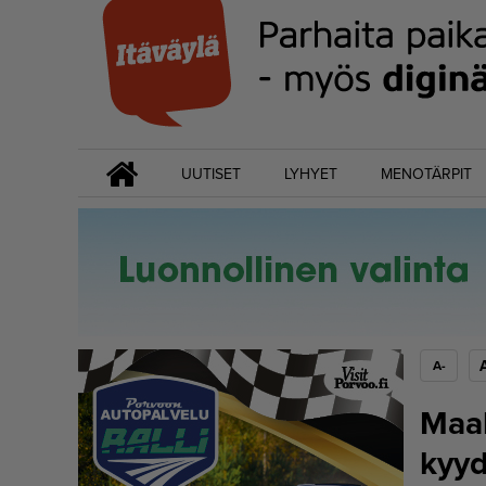
UUTISET
LYHYET
MENOTÄRPIT
A-
Maal
kyyd