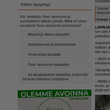
Viikon kysymys
Tuomas V
kaupunkie
9.8. vietetään Tove Janssonin ja
suomalaisen taiteen päivää. Mikä on sinun
suosikkisi Tove Janssonin perinnössä?
LA­PIN­JÄ
ton ra­tin
Muumit ja niiden viisaudet.
pai­kal­li­s
Au­to­mies 
Saaristokuvat ja luontoteemat.
isäl­tään
J
hän ajoi vu
Toven kirjat aikuisille.
– Aje­lin p
elä­väi­sem
Tove Janssonin kuvataide.
Tak­siy­ri
sim­mäi­n
Se ainutlaatuinen tunnelma, jonka hän
loi koko Itämeren saaristoon.
– Meil­lä o
kou­lu- ja 
Art­jär­ven 