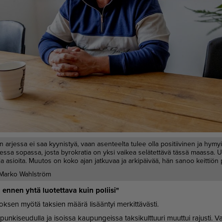
än arjessa ei saa kyynistyä, vaan asenteelta tulee olla positiivinen ja hymy
essa sopassa, josta byrokratia on yksi vaikea selätettävä tässä maassa. U
ia asioita. Muutos on koko ajan jatkuvaa ja arkipäivää, hän sanoo keittiön 
Marko Wahlström
i en­nen yh­tä luo­tet­ta­va kuin po­lii­si"
ok­sen myö­tä tak­sien mää­rä li­sään­tyi mer­kit­tä­väs­ti.
un­ki­seu­dul­la ja isois­sa kau­pun­geis­sa tak­si­kult­tuu­ri muut­tui ra­jus­ti. 