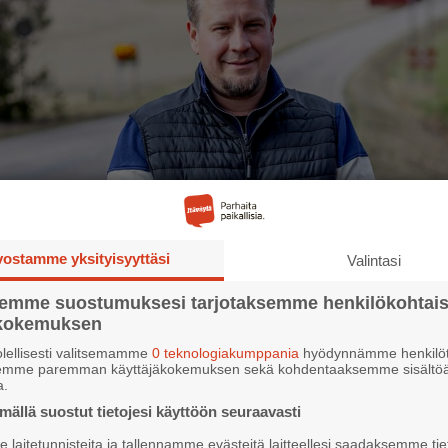
vostamme yksityisyyttäsi
Valintasi
semme suostumuksesi tarjotaksemme henkilökohtai
ökokemuksen
lellisesti valitsemamme
0 teknologiakumppania
hyödynnämme henkilöt
semme paremman käyttäjäkokemuksen sekä kohdentaaksemme sisältöä
a.
ällä suostut tietojesi käyttöön seuraavasti
s Tuomas Villikka on ollut uskollinen Mersulle vuodesta 2008 asti. – Me
n ja auton myyntiorganisaatio takseille on ollut hyvä, hän perustelee.
laitetunnisteita ja tallennamme evästeitä laitteellesi saadaksemme tie