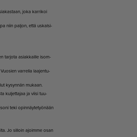
si­a­kas­taan, joka kar­ri­koi
a niin pal­jon, et­tä us­kal­si­
en tar­jo­ta asi­ak­kail­le isom­
Vuo­sien var­rel­la laa­jen­tu­
l­lut ky­syn­nän mu­kaan.
­ta kul­jet­ta­jaa ja vii­si tuu­
li­so­ni teki opin­näy­te­työ­nään
e­lui­ta. Jo sil­loin ajoim­me osan