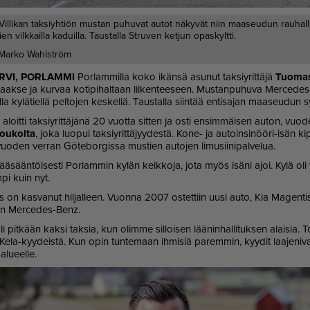
illikan taksiyhtiön mustan puhuvat autot näkyvät niin maaseudun rauhallisi
n vilkkailla kaduilla. Taustalla Struven ketjun opaskyltti.
Marko Wahlström
R­VI, POR­LAM­MI
Por­lam­mil­la koko ikän­sä asu­nut tak­siy­rit­tä­jä
Tuo­mas 
 taak­se ja kur­vaa ko­ti­pi­hal­taan lii­ken­tee­seen. Mus­tan­pu­hu­va Mer­ce­
el­la ky­lä­tiel­lä pel­to­jen kes­kel­lä. Taus­tal­la siin­tää en­ti­sa­jan maa­seu­dun 
aloit­ti tak­siy­rit­tä­jä­nä 20 vuot­ta sit­ten ja os­ti en­sim­mäi­sen au­ton, v
ou­kol­ta
, joka luo­pui tak­siy­rit­tä­jyy­des­tä. Kone- ja au­toin­si­nöö­ri-isän ki­
o­den ver­ran Gö­te­bor­gis­sa mus­tien au­to­jen li­mu­sii­ni­pal­ve­lua.
ää­sään­töi­ses­ti Por­lam­min ky­län keik­ko­ja, jota myös isä­ni ajoi. Kylä oli vi
­pi kuin nyt.
­tys on kas­va­nut hil­jal­leen. Vuon­na 2007 os­tet­tiin uu­si au­to, Kia Ma­gen
en Mer­ce­des-Benz.
li pit­kään kak­si tak­sia, kun olim­me sil­loi­sen lää­nin­hal­li­tuk­sen alai­sia. 
Kela-kyy­deis­tä. Kun opin tun­te­maan ih­mi­siä pa­rem­min, kyy­dit laa­je­ni­va
alu­eel­le.