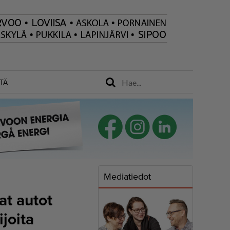
TÄ
Mediatiedot
t autot
ijoita