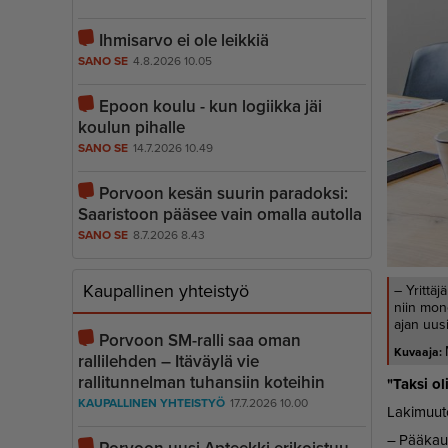
Ihmisarvo ei ole leikkiä
SANO SE
4.8.2026 10.05
Epoon koulu - kun logiikka jäi
koulun pihalle
SANO SE
14.7.2026 10.49
Porvoon kesän suurin paradoksi:
Saaristoon pääsee vain omalla autolla
SANO SE
8.7.2026 8.43
Kaupallinen yhteistyö
– Yrittäj
niin mon
ajan uus
Porvoon SM-ralli saa oman
rallilehden – Itäväylä vie
rallitunnelman tuhansiin koteihin
"Tak­si ol
KAUPALLINEN YHTEISTYÖ
17.7.2026 10.00
La­ki­muu­t
– Pää­kau­p