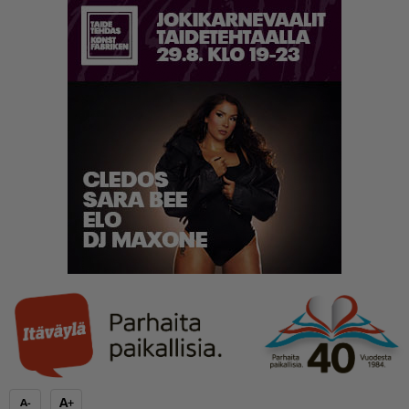
A+
A-