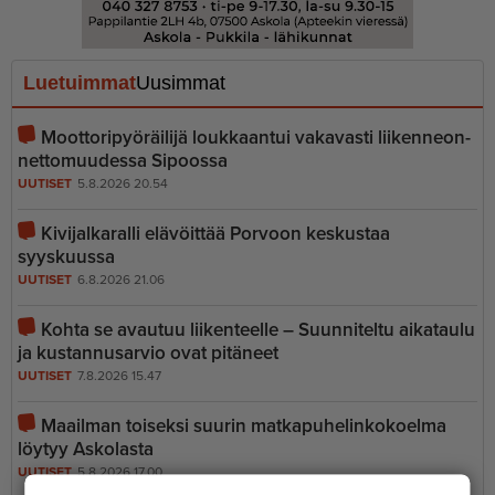
Luetuimmat
Uusimmat
Moottoripyöräilijä loukkaantui vakavasti liiken­ne­on­
net­to­muudessa Sipoossa
UUTISET
5.8.2026 20.54
Kivijalkaralli elävöittää Porvoon keskustaa
syyskuussa
UUTISET
6.8.2026 21.06
Kohta se avautuu liikenteelle – Suunniteltu aikataulu
ja kustannusarvio ovat pitäneet
UUTISET
7.8.2026 15.47
Maailman toiseksi suurin matkapu­he­lin­ko­koelma
löytyy Askolasta
UUTISET
5.8.2026 17.00