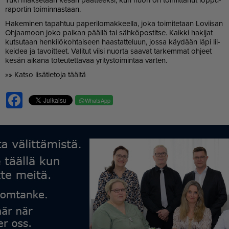
ra­por­tin toi­min­nas­taan.
Ha­ke­mi­nen ta­pah­tuu pa­pe­ri­lo­mak­keel­la, joka toi­mi­te­taan Lo­vii­san
Oh­jaa­moon joko pai­kan pääl­lä tai säh­kö­pos­tit­se. Kaik­ki ha­ki­jat
kut­su­taan hen­ki­lö­koh­tai­seen haas­tat­te­luun, jos­sa käy­dään läpi lii­
kei­dea ja ta­voit­teet. Va­li­tut vii­si nuor­ta saa­vat tar­kem­mat oh­jeet
ke­sän ai­ka­na to­teu­tet­ta­vaa yri­tys­toi­min­taa var­ten.
»» Kat­so li­sä­tie­to­ja tääl­tä
Facebook
WhatsApp