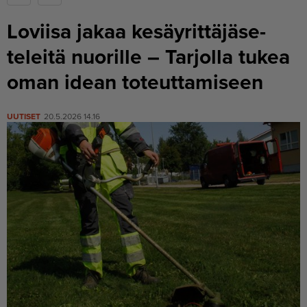
Loviisa jakaa kesäyrit­tä­jä­se­
teleitä nuorille – Tarjolla tukea
oman idean toteuttamiseen
UUTISET
20.5.2026 14.16