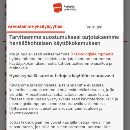
Hotdog maistuu kylmänäkin – Mimosan kiparin
yllättävä hittituote myydään usein loppuun
UUTISET
7.8.2026 6.30
Arvostamme yksityisyyttäsi
Valintasi
Sano se
Kerro se kuvin
Tarvitsemme suostumuksesi tarjotaksemme
henkilökohtaisen käyttökokemuksen
Pelastustoimen merellinen valmius osa kokonais­tur­
Me ja huolellisesti valitsemamme
0 teknologiakumppania
val­li­suutta
hyödynnämme henkilötietoja tarjotaksemme paremman
SANO SE
5.8.2026 13.02
käyttäjäkokemuksen sekä kohdentaaksemme sisältöä ja
mainoksia.
Vain 37 euron tähden
Hyväksymällä suostut tietojesi käyttöön seuraavasti
SANO SE
5.8.2026 12.56
Käytämme laitetunnisteita ja tallennamme evästeitä
laitteellesi saadaksemme tietoja esimerkiksi sivuista, joilla
Ihmisarvo ei ole leikkiä
vierailit, IP-osoitteestasi sekä laitteesi ominaisuuksista.
Pääset tutustumaan yksityiskohtaisesti käyttötarkoituksiin ja
SANO SE
4.8.2026 10.05
teknologiakumppaneihimme seuraavalla välilehdellä.
Hylkääminen voi vaikuttaa sivuston toimivuuteen ja
Epoon koulu - kun logiikka jäi koulun pihalle
käytettävyyteen.
SANO SE
14.7.2026 10.49
Jotkin teknologiamme voivat käsitellä tietoja myös ilman
suostumusta, jos niillä on siihen oikeutettu peruste. Voit