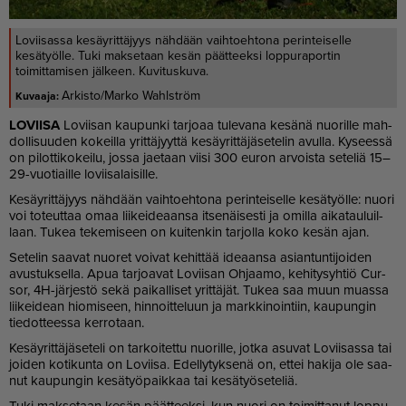
Loviisassa kesäyrittäjyys nähdään vaihtoehtona perinteiselle
kesätyölle. Tuki maksetaan kesän päätteeksi loppuraportin
toimittamisen jälkeen. Kuvituskuva.
Arkisto/Marko Wahlström
LO­VII­SA
Lo­vii­san kau­pun­ki tar­jo­aa tu­le­va­na ke­sä­nä nuo­ril­le mah­
dol­li­suu­den ko­keil­la yrit­tä­jyyt­tä ke­säy­rit­tä­jä­se­te­lin avul­la. Ky­sees­sä
on pi­lot­ti­ko­kei­lu, jos­sa ja­e­taan vii­si 300 eu­ron ar­vois­ta se­te­liä 15–
29-vuo­ti­ail­le lo­vii­sa­lai­sil­le.
Ke­säy­rit­tä­jyys näh­dään vaih­to­eh­to­na pe­rin­tei­sel­le ke­sä­työl­le: nuo­ri
voi to­teut­taa omaa lii­kei­de­aan­sa it­se­näi­ses­ti ja omil­la ai­ka­tau­luil­
laan. Tu­kea te­ke­mi­seen on kui­ten­kin tar­jol­la koko ke­sän ajan.
Se­te­lin saa­vat nuo­ret voi­vat ke­hit­tää ide­aan­sa asi­an­tun­ti­joi­den
avus­tuk­sel­la. Apua tar­jo­a­vat Lo­vii­san Oh­jaa­mo, ke­hi­ty­syh­tiö Cur­
sor, 4H-jär­jes­tö sekä pai­kal­li­set yrit­tä­jät. Tu­kea saa muun mu­as­sa
lii­kei­de­an hi­o­mi­seen, hin­noit­te­luun ja mark­ki­noin­tiin, kau­pun­gin
tie­dot­tees­sa ker­ro­taan.
Ke­säy­rit­tä­jä­se­te­li on tar­koi­tet­tu nuo­ril­le, jot­ka asu­vat Lo­vii­sas­sa tai
joi­den ko­ti­kun­ta on Lo­vii­sa. Edel­ly­tyk­se­nä on, et­tei ha­ki­ja ole saa­
nut kau­pun­gin ke­sä­työ­paik­kaa tai ke­sä­työ­se­te­liä.
Tuki mak­se­taan ke­sän päät­teek­si, kun nuo­ri on toi­mit­ta­nut lop­pu­