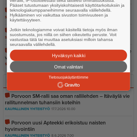
vierailit, IP-osoitteestasi sekä laitteesi ominaisuuksista.
Pääset tutustumaan yksityiskohtaisesti käyttötarkoituksiin ja
teknologiakumppaneihimme seuraavalla välilehdellä.
Ihmisarvo ei ole leikkiä
Hylkääminen voi vaikuttaa sivuston toimivuuteen ja
SANO SE
4.8.2026 10.05
käytettävyyteen.
Jotkin teknologiamme voivat käsitellä tietoja myös ilman
Epoon koulu - kun logiikka jäi koulun pihalle
suostumusta, jos niillä on siihen oikeutettu peruste. Voit
SANO SE
14.7.2026 10.49
vastustaa tätä tai muuttaa asetuksiasi milloin tahansa
seuraavalla välilehdellä.
Porvoon kesän suurin paradoksi: Saaristoon pääsee
Hyväksyn kaikki
vain omalla autolla
SANO SE
8.7.2026 8.43
Omat valintani
Tietosuojakäytäntömme
Kaupallinen yhteistyö
Porvoon SM-ralli saa oman rallilehden – Itäväylä vie
rallitunnelman tuhansiin koteihin
KAUPALLINEN YHTEISTYÖ
17.7.2026 10.00
Porvoon uusi Apteekki erikoistuu naisten
hyvinvointiin
KAUPALLINEN YHTEISTYÖ
8.6.2026 7.00