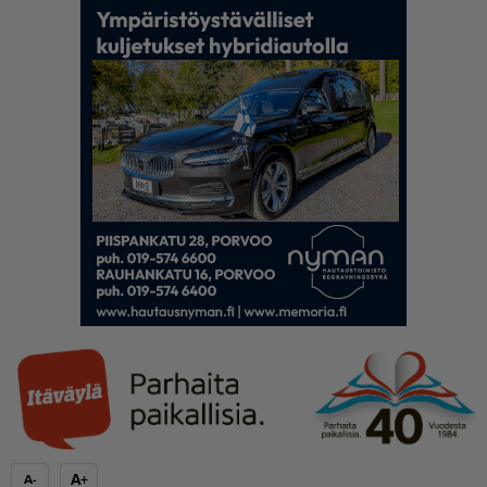
A+
A-