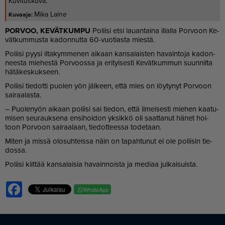
Kuvituskuva.
Mika Laine
POR­VOO, KE­VÄT­KUM­PU
Po­lii­si et­si lau­an­tai­na il­lal­la Por­voon Ke­
vät­kum­mus­ta ka­don­nut­ta 60-vuo­ti­as­ta mies­tä.
Po­lii­si pyy­si il­ta­kym­me­nen ai­kaan kan­sa­lais­ten ha­vain­to­ja ka­don­
nees­ta mie­hes­tä Por­voos­sa ja eri­tyi­ses­ti Ke­vät­kum­mun suun­nil­ta
hä­tä­kes­kuk­seen.
Po­lii­si tie­dot­ti puo­len yön jäl­keen, et­tä mies on löy­ty­nyt Por­voon
sai­raa­las­ta.
– Puo­le­nyön ai­kaan po­lii­si sai tie­don, et­tä il­mei­ses­ti mie­hen kaa­tu­
mi­sen seu­rauk­se­na en­si­hoi­don yk­sik­kö oli saat­ta­nut hä­net hoi­
toon Por­voon sai­raa­laan, tie­dot­tees­sa to­de­taan.
Mi­ten ja mis­sä olo­suh­teis­sa näin on ta­pah­tu­nut ei ole po­lii­sin tie­
dos­sa.
Po­lii­si kiit­tää kan­sa­lai­sia ha­vain­nois­ta ja me­di­aa jul­kai­suis­ta.
Facebook
WhatsApp