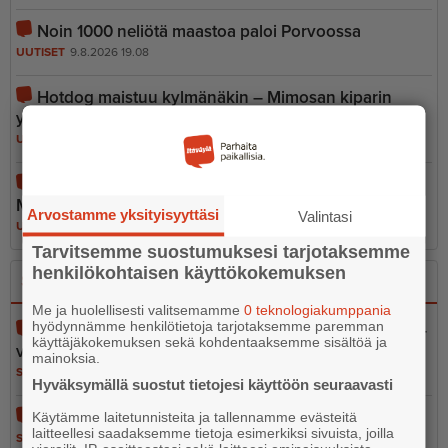
Noin 1000 neliötä maastoa paloi Porvoossa
UUTISET
9.8.2026 19.08
Hotdog maistuu kylmänäkin – Mimosan kiparin
yllättävä hittituote myydään usein loppuun
UUTISET
7.8.2026 6.30
Smakussa mukana ennätysmäärä annoksia –
Miltähän maistuu poronsydän? Entä tryffelit?
Arvostamme yksityisyyttäsi
Valintasi
UUTISET
6.8.2026 10.30
Tarvitsemme suostumuksesi tarjotaksemme
henkilökohtaisen käyttökokemuksen
Sano se
Kerro se kuvin
Me ja huolellisesti valitsemamme
0 teknologiakumppania
hyödynnämme henkilötietoja tarjotaksemme paremman
Pelastustoimen merellinen valmius osa kokonais­tur­
käyttäjäkokemuksen sekä kohdentaaksemme sisältöä ja
val­li­suutta
mainoksia.
SANO SE
5.8.2026 13.02
Hyväksymällä suostut tietojesi käyttöön seuraavasti
Vain 37 euron tähden
Käytämme laitetunnisteita ja tallennamme evästeitä
laitteellesi saadaksemme tietoja esimerkiksi sivuista, joilla
SANO SE
5.8.2026 12.56