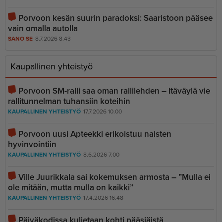
Porvoon kesän suurin paradoksi: Saaristoon pääsee
vain omalla autolla
SANO SE
8.7.2026 8.43
Kaupallinen yhteistyö
Porvoon SM-ralli saa oman rallilehden – Itäväylä vie
rallitunnelman tuhansiin koteihin
KAUPALLINEN YHTEISTYÖ
17.7.2026 10.00
Porvoon uusi Apteekki erikoistuu naisten
hyvinvointiin
KAUPALLINEN YHTEISTYÖ
8.6.2026 7.00
Ville Juurikkala sai kokemuksen armosta – ”Mulla ei
ole mitään, mutta mulla on kaikki”
KAUPALLINEN YHTEISTYÖ
17.4.2026 16.48
Päiväkodissa kuljetaan kohti pääsiäistä