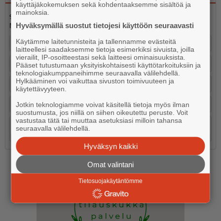
käyttäjäkokemuksen sekä kohdentaaksemme sisältöä ja
mainoksia.
9.8. vietetään Tove Janssonin ja suomalaisen taiteen päivää.
Hyväksymällä suostut tietojesi käyttöön seuraavasti
Mikä on sinun suosikkisi Tove Janssonin perinnössä?
Käytämme laitetunnisteita ja tallennamme evästeitä
Muumit ja niiden viisaudet.
laitteellesi saadaksemme tietoja esimerkiksi sivuista, joilla
vierailit, IP-osoitteestasi sekä laitteesi ominaisuuksista.
Saaristokuvat ja luontoteemat.
Pääset tutustumaan yksityiskohtaisesti käyttötarkoituksiin ja
teknologiakumppaneihimme seuraavalla välilehdellä.
Hylkääminen voi vaikuttaa sivuston toimivuuteen ja
Toven kirjat aikuisille.
käytettävyyteen.
Tove Janssonin kuvataide.
Jotkin teknologiamme voivat käsitellä tietoja myös ilman
suostumusta, jos niillä on siihen oikeutettu peruste. Voit
vastustaa tätä tai muuttaa asetuksiasi milloin tahansa
Se ainutlaatuinen tunnelma, jonka hän loi koko Itämeren
seuraavalla välilehdellä.
saaristoon.
Hyväksyn kaikki
Omat valintani
Tietosuojakäytäntömme