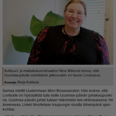
Kulttuuri- ja matkailukoordinaattori Nina Wiklund toivoo, että
Uusimaa-päivää vietettäisiin jatkossakin eri tavoin Loviisassa.
Reija Kokkola
Sa­maa miet­tii Uu­den­maan lii­ton Ro­sa­vaa­ra­kin. Hän ko­kee, et­tä
Lo­vii­sal­le on hyö­dyl­lis­tä tul­la esil­le Uu­si­maa-päi­vän juh­la­kau­pun­ki­
na. Uu­si­maa-päi­vän juh­lat tul­laan nä­ke­mään live-strii­mauk­se­na Yle
Aree­nas­sa. Link­ki il­moi­te­taan kau­pun­gin si­vuil­la lä­hem­pä­nä ajan­
koh­taa.