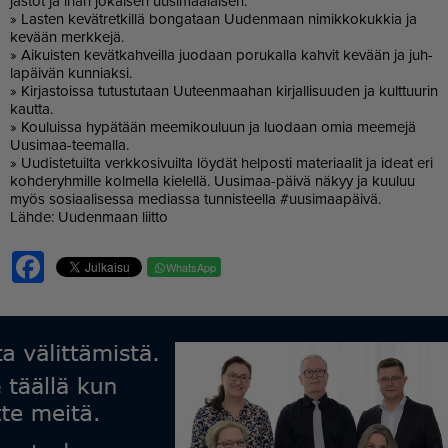
jas­tot ja ihan jo­kai­sen uu­si­maa­lai­sen.
» Las­ten ke­vät­ret­kil­lä bon­ga­taan Uu­den­maan ni­mik­ko­kuk­kia ja
ke­vään merk­ke­jä.
» Ai­kuis­ten ke­vät­kah­veil­la juo­daan po­ru­kal­la kah­vit ke­vään ja juh­
la­päi­vän kun­ni­ak­si.
» Kir­jas­tois­sa tu­tus­tu­taan Uu­teen­maa­han kir­jal­li­suu­den ja kult­tuu­rin
kaut­ta.
» Kou­luis­sa hy­pä­tään mee­mi­kou­luun ja luo­daan omia mee­me­jä
Uu­si­maa-tee­mal­la.
» Uu­dis­te­tuil­ta verk­ko­si­vuil­ta löy­dät hel­pos­ti ma­te­ri­aa­lit ja ide­at eri
koh­de­ryh­mil­le kol­mel­la kie­lel­lä. Uu­si­maa-päi­vä nä­kyy ja kuu­luu
myös so­si­aa­li­ses­sa me­di­as­sa tun­nis­teel­la #uu­si­maa­päi­vä.
Läh­de: Uu­den­maan liit­to
Facebook
WhatsApp