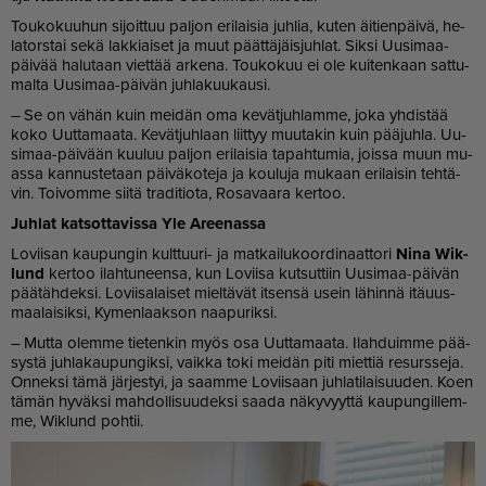
Tou­ko­kuu­hun si­joit­tuu pal­jon eri­lai­sia juh­lia, ku­ten äi­tien­päi­vä, he­
la­tors­tai sekä lak­ki­ai­set ja muut päät­tä­jäis­juh­lat. Sik­si Uu­si­maa-
päi­vää ha­lu­taan viet­tää ar­ke­na. Tou­ko­kuu ei ole kui­ten­kaan sat­tu­
mal­ta Uu­si­maa-päi­vän juh­la­kuu­kau­si.
– Se on vä­hän kuin mei­dän oma ke­vät­juh­lam­me, joka yh­dis­tää
koko Uut­ta­maa­ta. Ke­vät­juh­laan liit­tyy muu­ta­kin kuin pää­juh­la. Uu­
si­maa-päi­vään kuu­luu pal­jon eri­lai­sia ta­pah­tu­mia, jois­sa muun mu­
as­sa kan­nus­te­taan päi­vä­ko­te­ja ja kou­lu­ja mu­kaan eri­lai­sin teh­tä­
vin. Toi­vom­me sii­tä tra­di­ti­o­ta, Ro­sa­vaa­ra ker­too.
Juh­lat kat­sot­ta­vis­sa Yle Aree­nas­sa
Lo­vii­san kau­pun­gin kult­tuu­ri- ja mat­kai­lu­koor­di­naat­to­ri
Nina Wik­
lund
ker­too ilah­tu­neen­sa, kun Lo­vii­sa kut­sut­tiin Uu­si­maa-päi­vän
pää­täh­dek­si. Lo­vii­sa­lai­set miel­tä­vät it­sen­sä usein lä­hin­nä itä­uus­
maa­lai­sik­si, Ky­men­laak­son naa­pu­rik­si.
– Mut­ta olem­me tie­ten­kin myös osa Uut­ta­maa­ta. Ilah­duim­me pää­
sys­tä juh­la­kau­pun­gik­si, vaik­ka toki mei­dän piti miet­tiä re­surs­se­ja.
On­nek­si tämä jär­jes­tyi, ja saam­me Lo­vii­saan juh­la­ti­lai­suu­den. Koen
tä­män hy­väk­si mah­dol­li­suu­dek­si saa­da nä­ky­vyyt­tä kau­pun­gil­lem­
me, Wik­lund poh­tii.