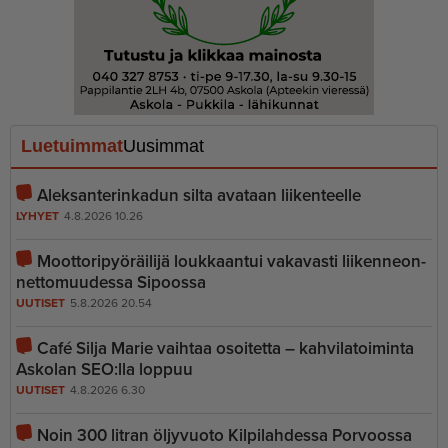
Luetuimmat
Uusimmat
Aleksanterinkadun silta avataan liikenteelle
LYHYET
4.8.2026 10.26
Moottoripyöräilijä loukkaantui vakavasti liiken­ne­on­
net­to­muudessa Sipoossa
UUTISET
5.8.2026 20.54
Café Silja Marie vaihtaa osoitetta – kahvilatoiminta
Askolan SEO:lla loppuu
UUTISET
4.8.2026 6.30
Noin 300 litran öljyvuoto Kilpilahdessa Porvoossa