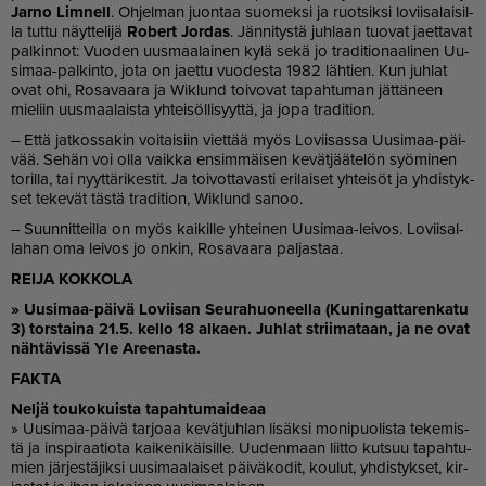
Jar­no Lim­nell
. Oh­jel­man juon­taa suo­mek­si ja ruot­sik­si lo­vii­sa­lai­sil­
la tut­tu näyt­te­li­jä
Ro­bert Jor­das
. Jän­ni­tys­tä juh­laan tuo­vat ja­et­ta­vat
pal­kin­not: Vuo­den uus­maa­lai­nen kylä sekä jo tra­di­ti­o­naa­li­nen Uu­
si­maa-pal­kin­to, jota on ja­et­tu vuo­des­ta 1982 läh­tien. Kun juh­lat
ovat ohi, Ro­sa­vaa­ra ja Wik­lund toi­vo­vat ta­pah­tu­man jät­tä­neen
mie­liin uus­maa­lais­ta yh­tei­söl­li­syyt­tä, ja jopa tra­di­ti­on.
– Et­tä jat­kos­sa­kin voi­tai­siin viet­tää myös Lo­vii­sas­sa Uu­si­maa-päi­
vää. Se­hän voi ol­la vaik­ka en­sim­mäi­sen ke­vät­jää­te­lön syö­mi­nen
to­ril­la, tai nyyt­tä­ri­kes­tit. Ja toi­vot­ta­vas­ti eri­lai­set yh­tei­söt ja yh­dis­tyk­
set te­ke­vät täs­tä tra­di­ti­on, Wik­lund sa­noo.
– Suun­nit­teil­la on myös kai­kil­le yh­tei­nen Uu­si­maa-lei­vos. Lo­vii­sal­
la­han oma lei­vos jo on­kin, Ro­sa­vaa­ra pal­jas­taa.
REI­JA KOK­KO­LA
» Uu­si­maa-päi­vä Lo­vii­san Seu­ra­huo­neel­la (Ku­nin­gat­ta­ren­ka­tu
3) tors­tai­na 21.5. kel­lo 18 al­ka­en. Juh­lat strii­ma­taan, ja ne ovat
näh­tä­vis­sä Yle Aree­nas­ta.
FAK­TA
Nel­jä tou­ko­kuis­ta ta­pah­tu­mai­de­aa
» Uu­si­maa-päi­vä tar­jo­aa ke­vät­juh­lan li­säk­si mo­ni­puo­lis­ta te­ke­mis­
tä ja ins­pi­raa­ti­o­ta kai­ke­ni­käi­sil­le. Uu­den­maan liit­to kut­suu ta­pah­tu­
mien jär­jes­tä­jik­si uu­si­maa­lai­set päi­vä­ko­dit, kou­lut, yh­dis­tyk­set, kir­