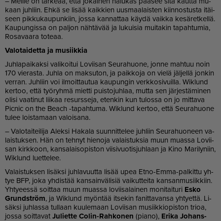
– Meil­le on tär­ke­ää, et­tä jo­kai­nen ha­lu­kas pää­see sitä kaut­ta mu­
kaan juh­liin. Eh­kä se li­sää kaik­kien uus­maa­lais­ten kiin­nos­tus­ta itäi­
seen pik­ku­kau­pun­kiin, jos­sa kan­nat­taa käy­dä vaik­ka ke­sä­ret­kel­lä.
Kau­pun­gis­sa on pal­jon näh­tä­vää ja lu­kui­sia mui­ta­kin ta­pah­tu­mia,
Ro­sa­vaa­ra to­te­aa.
Va­lo­tai­det­ta ja mu­siik­kia
Juh­la­pai­kak­si va­li­koi­tui Lo­vii­san Seu­ra­huo­ne, jon­ne mah­tuu noin
170 vie­ras­ta. Juh­la on mak­su­ton, ja paik­ko­ja on vie­lä jäl­jel­lä jon­kin
ver­ran. Juh­liin voi il­moit­tau­tua kau­pun­gin verk­ko­si­vuil­la. Wik­lund
ker­too, et­tä työ­ryh­mä miet­ti puis­to­juh­laa, mut­ta sen jär­jes­tä­mi­nen
oli­si vaa­ti­nut lii­kaa re­surs­se­ja, eten­kin kun tu­los­sa on jo mit­ta­va
Pic­nic on the Be­ach -ta­pah­tu­ma. Wik­lund ker­too, et­tä Seu­ra­huo­ne
tu­lee lois­ta­maan va­loi­sa­na.
– Va­lo­tai­tei­li­ja Alek­si Ha­ka­la suun­nit­te­lee juh­liin Seu­ra­huo­neen va­
lais­tuk­sen. Hän on teh­nyt hie­no­ja va­lais­tuk­sia muun mu­as­sa Lo­vii­
san kirk­koon, kan­sa­lai­so­pis­ton vii­si­vuo­tis­juh­laan ja Kino Ma­ri­ly­niin,
Wik­lund lu­et­te­lee.
Va­lais­tuk­sen li­säk­si juh­la­vuut­ta li­sää upea Et­no-Em­ma-pal­kit­tu yh­
tye BFP, joka yh­dis­tää kan­sain­vä­li­siä vai­kut­tei­ta kan­san­mu­siik­kiin.
Yh­ty­ees­sä soit­taa muun mu­as­sa lo­vii­sa­lai­nen mo­ni­tai­tu­ri
Es­ko
Grundst­röm
, ja Wik­lund myön­tää it­se­kin fa­nit­ta­van­sa yh­ty­et­tä. Li­
säk­si juh­las­sa tul­laan kuu­le­maan Lo­vii­san mu­siik­ki­o­pis­ton trioa,
jos­sa soit­ta­vat
Ju­liet­te Co­lin-Rah­ko­nen
(pi­a­no),
Eri­ka Jo­hans­