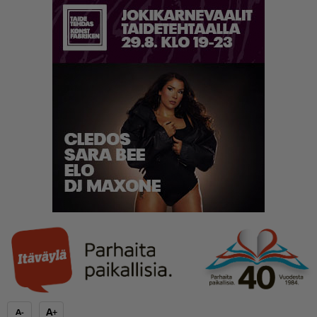
A+
A-