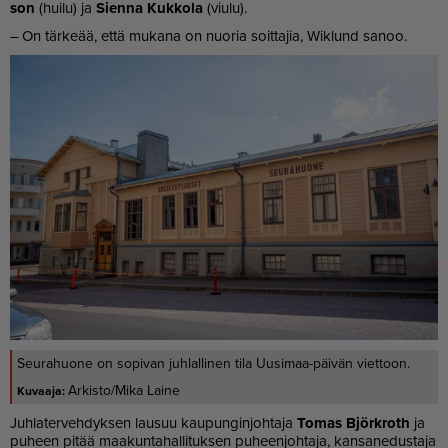
son
(hui­lu) ja
Sien­na Kuk­ko­la
(viu­lu).
– On tär­ke­ää, et­tä mu­ka­na on nuo­ria soit­ta­jia, Wik­lund sa­noo.
Seurahuone on sopivan juhlallinen tila Uusimaa-päivän viettoon.
Arkisto/Mika Laine
Juh­la­ter­veh­dyk­sen lau­suu kau­pun­gin­joh­ta­ja
To­mas Björk­roth
ja
pu­heen pi­tää maa­kun­ta­hal­li­tuk­sen pu­heen­joh­ta­ja, kan­sa­ne­dus­ta­ja