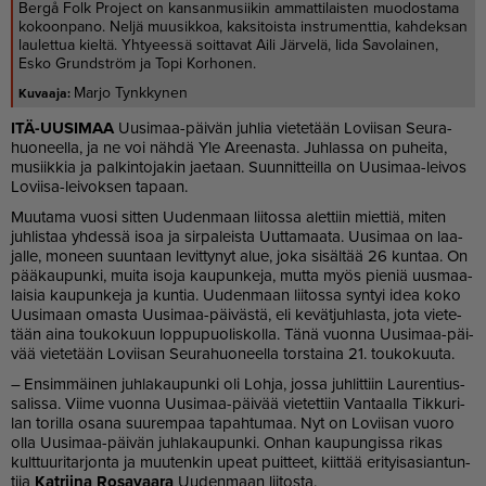
Bergå Folk Project on kansanmusiikin ammattilaisten muodostama
kokoonpano. Neljä muusikkoa, kaksitoista instrumenttia, kahdeksan
laulettua kieltä. Yhtyeessä soittavat Aili Järvelä, Iida Savolainen,
Esko Grundström ja Topi Korhonen.
Marjo Tynkkynen
ITÄ-UU­SI­MAA
Uu­si­maa-päi­vän juh­lia vie­te­tään Lo­vii­san Seu­ra­
huo­neel­la, ja ne voi näh­dä Yle Aree­nas­ta. Juh­las­sa on pu­hei­ta,
mu­siik­kia ja pal­kin­to­ja­kin ja­e­taan. Suun­nit­teil­la on Uu­si­maa-lei­vos
Lo­vii­sa-lei­vok­sen ta­paan.
Muu­ta­ma vuo­si sit­ten Uu­den­maan lii­tos­sa alet­tiin miet­tiä, mi­ten
juh­lis­taa yh­des­sä isoa ja sir­pa­leis­ta Uut­ta­maa­ta. Uu­si­maa on laa­
jal­le, mo­neen suun­taan le­vit­ty­nyt alue, joka si­säl­tää 26 kun­taa. On
pää­kau­pun­ki, mui­ta iso­ja kau­pun­ke­ja, mut­ta myös pie­niä uus­maa­
lai­sia kau­pun­ke­ja ja kun­tia. Uu­den­maan lii­tos­sa syn­tyi idea koko
Uu­si­maan omas­ta Uu­si­maa-päi­väs­tä, eli ke­vät­juh­las­ta, jota vie­te­
tään ai­na tou­ko­kuun lop­pu­puo­lis­kol­la. Tänä vuon­na Uu­si­maa-päi­
vää vie­te­tään Lo­vii­san Seu­ra­huo­neel­la tors­tai­na 21. tou­ko­kuu­ta.
– En­sim­mäi­nen juh­la­kau­pun­ki oli Loh­ja, jos­sa juh­lit­tiin Lau­ren­tius-
sa­lis­sa. Vii­me vuon­na Uu­si­maa-päi­vää vie­tet­tiin Van­taal­la Tik­ku­ri­
lan to­ril­la osa­na suu­rem­paa ta­pah­tu­maa. Nyt on Lo­vii­san vuo­ro
ol­la Uu­si­maa-päi­vän juh­la­kau­pun­ki. On­han kau­pun­gis­sa ri­kas
kult­tuu­ri­tar­jon­ta ja muu­ten­kin upe­at puit­teet, kiit­tää eri­tyi­sa­si­an­tun­
ti­ja
Kat­rii­na Ro­sa­vaa­ra
Uu­den­maan lii­tos­ta.