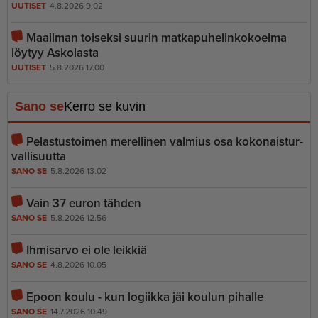
UUTISET
4.8.2026 9.02
Maailman toiseksi suurin matkapu­he­lin­ko­koelma
löytyy Askolasta
UUTISET
5.8.2026 17.00
Sano se
Kerro se kuvin
Pelastustoimen merellinen valmius osa kokonais­tur­
val­li­suutta
SANO SE
5.8.2026 13.02
Vain 37 euron tähden
SANO SE
5.8.2026 12.56
Ihmisarvo ei ole leikkiä
SANO SE
4.8.2026 10.05
Epoon koulu - kun logiikka jäi koulun pihalle
SANO SE
14.7.2026 10.49