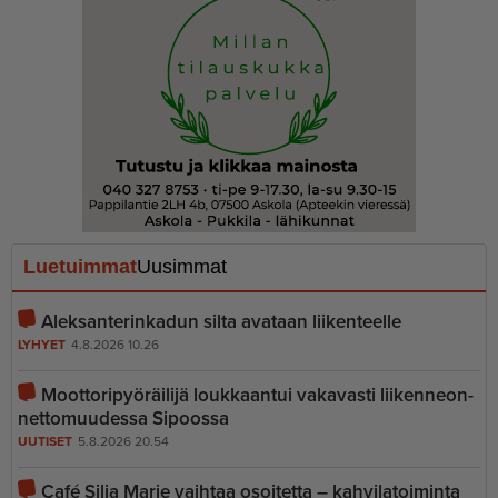
Luetuimmat
Uusimmat
Aleksanterinkadun silta avataan liikenteelle
LYHYET
4.8.2026 10.26
Moottoripyöräilijä loukkaantui vakavasti liiken­ne­on­
net­to­muudessa Sipoossa
UUTISET
5.8.2026 20.54
Café Silja Marie vaihtaa osoitetta – kahvilatoiminta