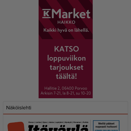
Näköislehti