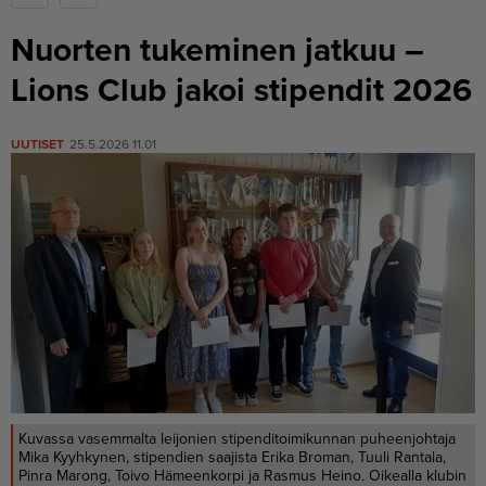
Nuorten tukeminen jatkuu –
Lions Club jakoi stipendit 2026
UUTISET
25.5.2026 11.01
Kuvassa vasemmalta leijonien stipenditoimikunnan puheenjohtaja
Mika Kyyhkynen, stipendien saajista Erika Broman, Tuuli Rantala,
Pinra Marong, Toivo Hämeenkorpi ja Rasmus Heino. Oikealla klubin