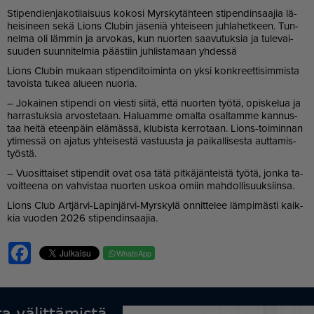
Sti­pen­dien­ja­ko­ti­lai­suus ko­ko­si Myrs­ky­täh­teen sti­pen­din­saa­jia lä­
hei­si­neen sekä Li­ons Clu­bin jä­se­niä yh­tei­seen juh­la­het­keen. Tun­
nel­ma oli läm­min ja ar­vo­kas, kun nuor­ten saa­vu­tuk­sia ja tu­le­vai­
suu­den suun­ni­tel­mia pääs­tiin juh­lis­ta­maan yh­des­sä
Li­ons Clu­bin mu­kaan sti­pen­di­toi­min­ta on yk­si konk­reet­ti­sim­mis­ta
ta­vois­ta tu­kea alu­een nuo­ria.
– Jo­kai­nen sti­pen­di on vies­ti sii­tä, et­tä nuor­ten työ­tä, opis­ke­lua ja
har­ras­tuk­sia ar­vos­te­taan. Ha­lu­am­me omal­ta osal­tam­me kan­nus­
taa hei­tä eteen­päin elä­mäs­sä, klu­bis­ta ker­ro­taan. Li­ons-toi­min­nan
yti­mes­sä on aja­tus yh­tei­ses­tä vas­tuus­ta ja pai­kal­li­ses­ta aut­ta­mis­
työs­tä.
– Vuo­sit­tai­set sti­pen­dit ovat osa tätä pit­kä­jän­teis­tä työ­tä, jon­ka ta­
voit­tee­na on vah­vis­taa nuor­ten us­koa omiin mah­dol­li­suuk­siin­sa.
Li­ons Club Art­jär­vi-La­pin­jär­vi-Myrs­ky­lä on­nit­te­lee läm­pi­mäs­ti kaik­
kia vuo­den 2026 sti­pen­din­saa­jia.
Facebook
WhatsApp