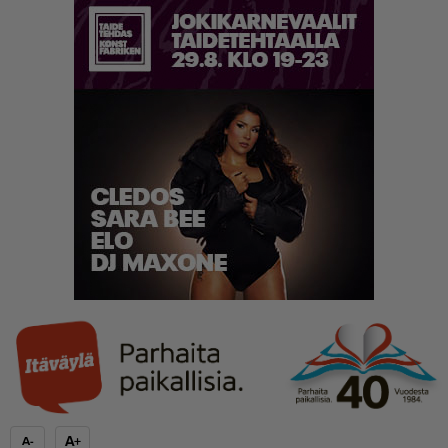
A+
A-