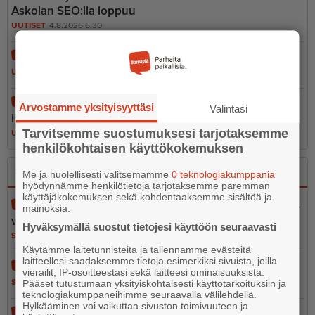
Askolan SEO:lla loppuu
UUTISET
4.8.2026 6.30
Noin 300 litran öljyvuoto Kilpilahdessa Porvoossa
UUTISET
4.8.2026 9.02
Maailman toiseksi suurin matkapu­he­lin­ko­koelma
Arvostamme yksityisyyttäsi
Valintasi
löytyy Askolasta
Tarvitsemme suostumuksesi tarjotaksemme
UUTISET
5.8.2026 17.00
henkilökohtaisen käyttökokemuksen
Sano se
Kerro se kuvin
Me ja huolellisesti valitsemamme
0 teknologiakumppania
hyödynnämme henkilötietoja tarjotaksemme paremman
käyttäjäkokemuksen sekä kohdentaaksemme sisältöä ja
Pelastustoimen merellinen valmius osa kokonais­tur­
mainoksia.
val­li­suutta
Hyväksymällä suostut tietojesi käyttöön seuraavasti
SANO SE
5.8.2026 13.02
Käytämme laitetunnisteita ja tallennamme evästeitä
laitteellesi saadaksemme tietoja esimerkiksi sivuista, joilla
Vain 37 euron tähden
vierailit, IP-osoitteestasi sekä laitteesi ominaisuuksista.
SANO SE
5.8.2026 12.56
Pääset tutustumaan yksityiskohtaisesti käyttötarkoituksiin ja
teknologiakumppaneihimme seuraavalla välilehdellä.
Hylkääminen voi vaikuttaa sivuston toimivuuteen ja
Ihmisarvo ei ole leikkiä