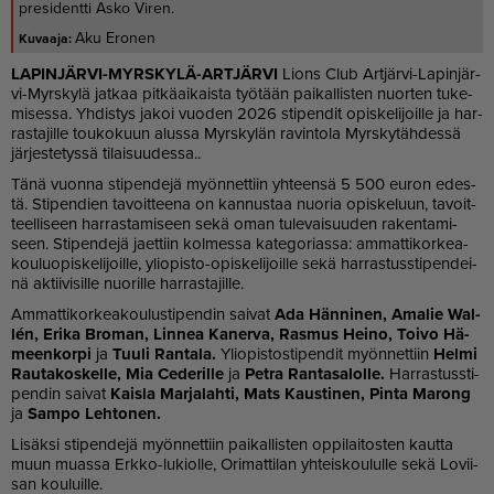
presidentti Asko Viren.
Aku Eronen
LA­PIN­JÄR­VI-MYRS­KY­LÄ-ART­JÄR­VI
Li­ons Club Art­jär­vi-La­pin­jär­
vi-Myrs­ky­lä jat­kaa pit­kä­ai­kais­ta työ­tään pai­kal­lis­ten nuor­ten tu­ke­
mi­ses­sa. Yh­dis­tys ja­koi vuo­den 2026 sti­pen­dit opis­ke­li­joil­le ja har­
ras­ta­jil­le tou­ko­kuun alus­sa Myrs­ky­län ra­vin­to­la Myrs­ky­täh­des­sä
jär­jes­te­tys­sä ti­lai­suu­des­sa..
Tänä vuon­na sti­pen­de­jä myön­net­tiin yh­teen­sä 5 500 eu­ron edes­
tä. Sti­pen­dien ta­voit­tee­na on kan­nus­taa nuo­ria opis­ke­luun, ta­voit­
teel­li­seen har­ras­ta­mi­seen sekä oman tu­le­vai­suu­den ra­ken­ta­mi­
seen. Sti­pen­de­jä ja­et­tiin kol­mes­sa ka­te­go­ri­as­sa: am­mat­ti­kor­ke­a­
kou­luo­pis­ke­li­joil­le, yli­o­pis­to-opis­ke­li­joil­le sekä har­ras­tus­s­ti­pen­dei­
nä ak­tii­vi­sil­le nuo­ril­le har­ras­ta­jil­le.
Am­mat­ti­kor­ke­a­kou­lus­ti­pen­din sai­vat
Ada Hän­ni­nen, Ama­lie Wal­
lén, Eri­ka Bro­man, Lin­nea Ka­ner­va, Ras­mus Hei­no, Toi­vo Hä­
meen­kor­pi
ja
Tuu­li Ran­ta­la.
Yli­o­pis­tos­ti­pen­dit myön­net­tiin
Hel­mi
Rau­ta­kos­kel­le, Mia Ce­de­ril­le
ja
Pet­ra Ran­ta­sa­lol­le.
Har­ras­tus­s­ti­
pen­din sai­vat
Kais­la Mar­ja­lah­ti, Mats Kaus­ti­nen, Pin­ta Ma­rong
ja
Sam­po Leh­to­nen.
Li­säk­si sti­pen­de­jä myön­net­tiin pai­kal­lis­ten op­pi­lai­tos­ten kaut­ta
muun mu­as­sa Erk­ko-lu­ki­ol­le, Ori­mat­ti­lan yh­teis­kou­lul­le sekä Lo­vii­
san kou­luil­le.