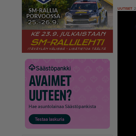
UUTISET
2