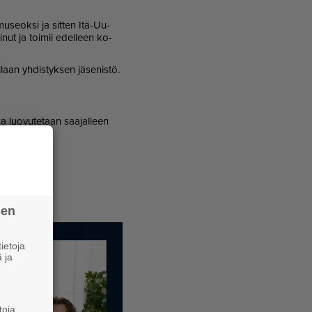
u­se­ok­si ja sit­ten Itä-Uu­
mi­nut ja toi­mii edel­leen ko­
­laan yh­dis­tyk­sen jä­se­nis­tö.
ka luo­vu­te­taan saa­jal­leen
­en.
sen
ietoja
 ja
toja