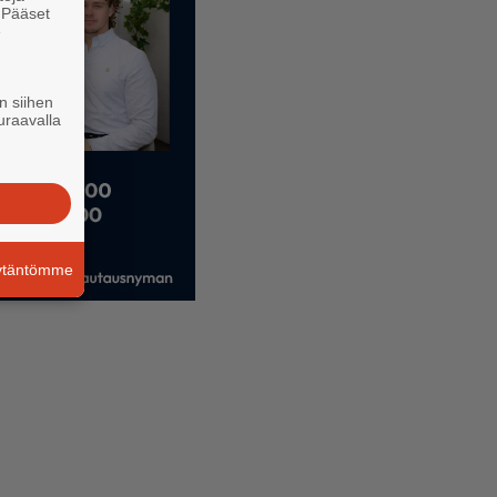
. Pääset
e
n siihen
uraavalla
äytäntömme