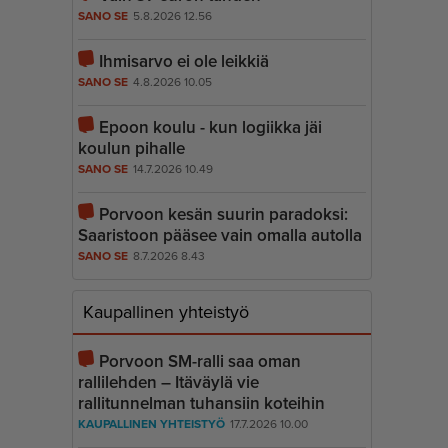
SANO SE
5.8.2026 12.56
Ihmisarvo ei ole leikkiä
SANO SE
4.8.2026 10.05
Epoon koulu - kun logiikka jäi
koulun pihalle
SANO SE
14.7.2026 10.49
Porvoon kesän suurin paradoksi:
Saaristoon pääsee vain omalla autolla
SANO SE
8.7.2026 8.43
Kaupallinen yhteistyö
Porvoon SM-ralli saa oman
rallilehden – Itäväylä vie
rallitunnelman tuhansiin koteihin
KAUPALLINEN YHTEISTYÖ
17.7.2026 10.00