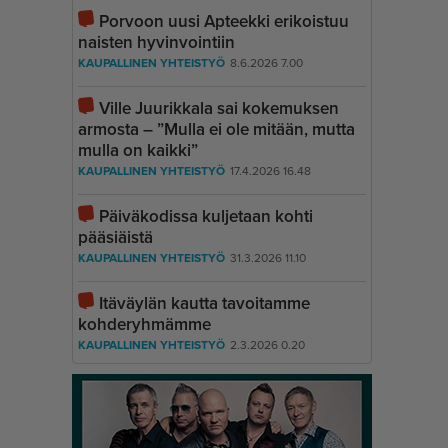
Porvoon uusi Apteekki erikoistuu
naisten hyvinvointiin
KAUPALLINEN YHTEISTYÖ
8.6.2026 7.00
Ville Juurikkala sai kokemuksen
armosta – ”Mulla ei ole mitään, mutta
mulla on kaikki”
KAUPALLINEN YHTEISTYÖ
17.4.2026 16.48
Päiväkodissa kuljetaan kohti
pääsiäistä
KAUPALLINEN YHTEISTYÖ
31.3.2026 11.10
Itäväylän kautta tavoitamme
kohderyhmämme
KAUPALLINEN YHTEISTYÖ
2.3.2026 0.20