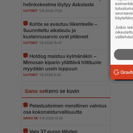
esimerkiks
he­lin­ko­koelma löytyy Askolasta
tutustuma
UUTISET
5.8.2026 17.00
seuraaval
käytettäv
Kohta se avautuu liikenteelle –
Jotkin te
Suunniteltu aikataulu ja
oikeutett
kustannusarvio ovat pitäneet
välilehdel
UUTISET
7.8.2026 15.47
Hotdog maistuu kylmänäkin –
Mimosan kiparin yllättävä hittituote
myydään usein loppuun
UUTISET
7.8.2026 6.30
Sano se
Kerro se kuvin
Pelastustoimen merellinen valmius
osa kokonais­tur­val­li­suutta
SANO SE
5.8.2026 13.02
Vain 37 euron tähden