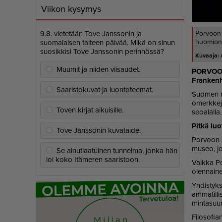
Viikon kysymys
9.8. vietetään Tove Janssonin ja
Porvoon
huomion
suomalaisen taiteen päivää. Mikä on sinun
suosikkisi Tove Janssonin perinnössä?
Muumit ja niiden viisaudet.
POR­VO
Fran­ken­ha
Saaristokuvat ja luontoteemat.
Suo­men mu­
o­merk­ke­j
Toven kirjat aikuisille.
se­oa­lal­la.
Pit­kä luo
Tove Janssonin kuvataide.
Por­voon m
mu­seo, jot
Se ainutlaatuinen tunnelma, jonka hän
loi koko Itämeren saaristoon.
Vaik­ka Por
olen­nai­n
Yh­dis­tyk­
am­ma­til­l
min­ta­suun
Fi­lo­so­fi