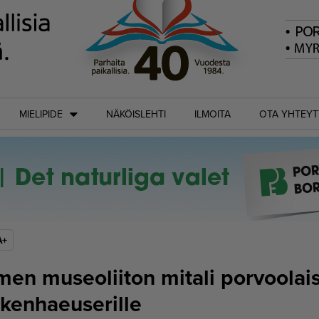
MIELIPIDE
NÄKÖISLEHTI
ILMOITA
OTA YHTEYT
A+
en museoliiton mitali porvoolai
kenhaeuserille