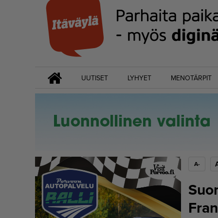
UUTISET
LYHYET
MENOTÄRPIT
A-
Suom
Fran