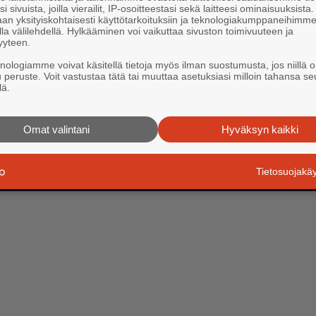
i sivuista, joilla vierailit, IP-osoitteestasi sekä laitteesi ominaisuuksista
an yksityiskohtaisesti käyttötarkoituksiin ja teknologiakumppaneihimm
la välilehdellä. Hylkääminen voi vaikuttaa sivuston toimivuuteen ja
yyteen.
knologiamme voivat käsitellä tietoja myös ilman suostumusta, jos niillä o
u peruste. Voit vastustaa tätä tai muuttaa asetuksiasi milloin tahansa se
lä.
Omat valintani
Hyväksyn kaikki
Tietosuojak