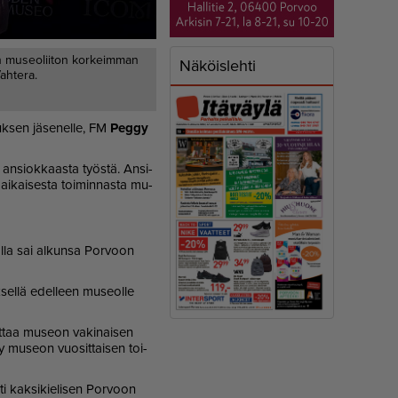
 museoliiton korkeimman
Näköislehti
ahtera.
k­sen jä­se­nel­le, FM
Peg­gy
an­si­ok­kaas­ta työs­tä. An­si­
ä­ai­kai­ses­ta toi­min­nas­ta mu­
l­la sai al­kun­sa Por­voon
­sel­lä edel­leen mu­se­ol­le
rot­taa mu­se­on va­ki­nai­sen
y mu­se­on vuo­sit­tai­sen toi­
ti kak­si­kie­li­sen Por­voon