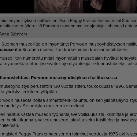
 museoyhdistyksen hallituksen jäsen Peggy Frankenhaeuser sai Suomen
osoitukseen. Vieressä Porvoon museon museonjohtaja Johanna Lehto-V
Anne Sjöström
O
Suo­men mu­se­o­liit­to on myön­tä­nyt Por­voon mu­se­oyh­dis­tyk­sen hal­li­tu
­eu­se­ril­le
Suo­men mu­se­o­lii­ton kor­keim­man kun­ni­a­no­soi­tuk­sen.
se­o­lii­ton nu­me­roi­tu mi­ta­li myön­ne­tään mu­se­oa­lan hy­väk­si teh­dys­tä 
ä myön­ne­tään lii­ton jä­se­nyh­tei­sö­jen työn­te­ki­jöil­le tun­nus­tuk­sek­si pit­k
t­ta­mus­teh­tä­vä Por­voon mu­se­oyh­dis­tyk­sen hal­li­tuk­ses­sa
u­se­oyh­dis­tys pe­rus­tet­tiin 130 vuot­ta sit­ten, tou­ko­kuus­sa 1896. Sa­ma
a yh­dis­tys edel­leen yl­lä­pi­tää.
­voon mu­se­o­ta hoi­taa am­mat­ti­hen­ki­lö­kun­ta, on sen yl­lä­pi­tä­jäyh­dis­tyk
en mer­ki­tys. Se omis­taa mu­se­on ko­ko­el­mat.
sen hal­li­tus vas­taa mu­se­on työ­nan­ta­ja­vel­vol­li­suuk­sis­ta, kiin­nit­tää ja e
i­sen hen­ki­lö­kun­nan, val­voo mu­se­on ta­lout­ta sekä kä­sit­te­lee ja hy­väk­sy
­ni­tel­man.
­an mais­te­ri Peg­gy Fran­ken­ha­eu­ser on toi­mi­nut vuo­des­ta 1975 ak­tii­vi­ses­