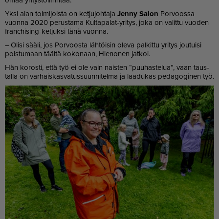
Yk­si alan toi­mi­jois­ta on ket­ju­joh­ta­ja
Jen­ny Sa­lon
Por­voos­sa
vuon­na 2020 pe­rus­ta­ma Kul­ta­pa­lat-yri­tys, joka on va­lit­tu vuo­den
franc­hi­sing-ket­juk­si tänä vuon­na.
– Oli­si sää­li, jos Por­voos­ta läh­töi­sin ole­va pal­kit­tu yri­tys jou­tui­si
pois­tu­maan tääl­tä ko­ko­naan, Hie­no­nen jat­koi.
Hän ko­ros­ti, et­tä työ ei ole vain nais­ten “puu­has­te­lua”, vaan taus­
tal­la on var­hais­kas­va­tus­suun­ni­tel­ma ja laa­du­kas pe­da­go­gi­nen työ.