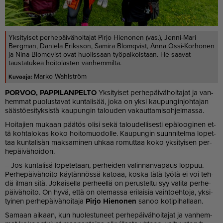
Yksityiset perhepäivähoitajat Pirjo Hienonen (vas.), Jenni-Mari
Bergman, Daniela Eriksson, Samira Blomqvist, Anna Ossi-Korhonen
ja Nina Blomqvist ovat huolissaan työpaikoistaan. He saavat
taustatukea hoitolasten vanhemmilta.
Marko Wahlström
POR­VOO, PAP­PI­LAN­PEL­TO
Yk­si­tyi­set per­he­päi­vä­hoi­ta­jat ja van­
hem­mat puo­lus­ta­vat kun­ta­li­sää, joka on yk­si kau­pun­gin­joh­ta­jan
sääs­tö­e­si­tyk­sis­tä kau­pun­gin ta­lou­den va­kaut­ta­mi­soh­jel­mas­sa.
Hoi­ta­jien mu­kaan pää­tös oli­si sekä ta­lou­del­li­ses­ti epä­loo­gi­nen et­
tä koh­ta­lo­kas koko hoi­to­muo­dol­le. Kau­pun­gin suun­ni­tel­ma lo­pet­
taa kun­ta­li­sän mak­sa­mi­nen uh­kaa ro­mut­taa koko yk­si­tyi­sen per­
he­päi­vä­hoi­don.
– Jos kun­ta­li­sä lo­pe­te­taan, per­hei­den va­lin­nan­va­paus lop­puu.
Per­he­päi­vä­hoi­to käy­tän­nös­sä ka­to­aa, kos­ka tätä työ­tä ei voi teh­
dä il­man sitä. Jo­kai­sel­la per­heel­lä on pe­rus­tel­tu syy va­li­ta per­he­
päi­vä­hoi­to. On hyvä, et­tä on ole­mas­sa eri­lai­sia vaih­to­eh­to­ja, yk­si­
tyi­nen per­he­päi­vä­hoi­ta­ja
Pir­jo Hie­no­nen
sa­noo ko­ti­pi­hal­laan.
Sa­maan ai­kaan, kun huo­les­tu­neet per­he­päi­vä­hoi­ta­jat ja van­hem­