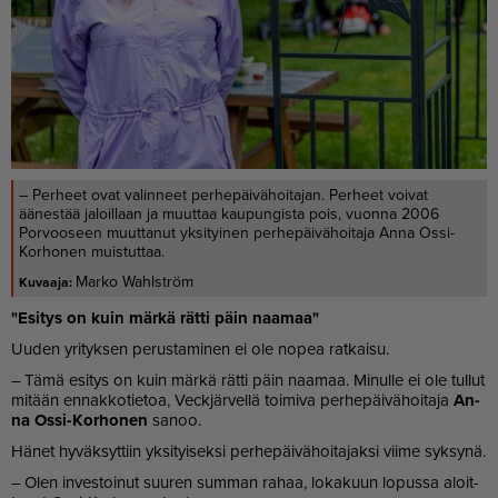
– Perheet ovat valinneet perhepäivähoitajan. Perheet voivat
äänestää jaloillaan ja muuttaa kaupungista pois, vuonna 2006
Porvooseen muuttanut yksityinen perhepäivähoitaja Anna Ossi-
Korhonen muistuttaa.
Marko Wahlström
"Esi­tys on kuin mär­kä rät­ti päin naa­maa"
Uu­den yri­tyk­sen pe­rus­ta­mi­nen ei ole no­pea rat­kai­su.
– Tämä esi­tys on kuin mär­kä rät­ti päin naa­maa. Mi­nul­le ei ole tul­lut
mi­tään en­nak­ko­tie­toa, Veck­jär­vel­lä toi­mi­va per­he­päi­vä­hoi­ta­ja
An­
na Os­si-Kor­ho­nen
sa­noo.
Hä­net hy­väk­syt­tiin yk­si­tyi­sek­si per­he­päi­vä­hoi­ta­jak­si vii­me syk­sy­nä.
– Olen in­ves­toi­nut suu­ren sum­man ra­haa, lo­ka­kuun lo­pus­sa aloit­