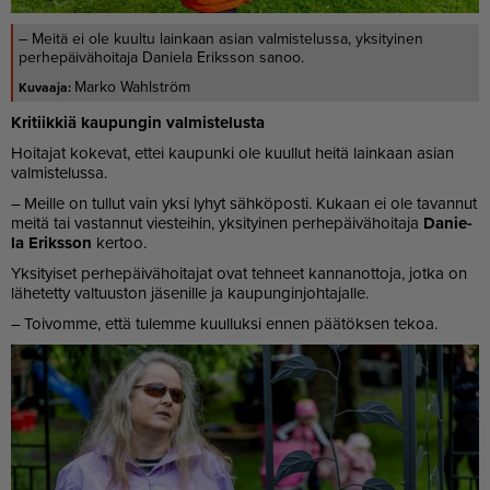
– Meitä ei ole kuultu lainkaan asian valmistelussa, yksityinen
perhepäivähoitaja Daniela Eriksson sanoo.
Marko Wahlström
Kri­tiik­kiä kau­pun­gin val­mis­te­lus­ta
Hoi­ta­jat ko­ke­vat, et­tei kau­pun­ki ole kuul­lut hei­tä lain­kaan asi­an
val­mis­te­lus­sa.
– Meil­le on tul­lut vain yk­si ly­hyt säh­kö­pos­ti. Ku­kaan ei ole ta­van­nut
mei­tä tai vas­tan­nut vies­tei­hin, yk­si­tyi­nen per­he­päi­vä­hoi­ta­ja
Da­nie­
la Eriks­son
ker­too.
Yk­si­tyi­set per­he­päi­vä­hoi­ta­jat ovat teh­neet kan­na­not­to­ja, jot­ka on
lä­he­tet­ty val­tuus­ton jä­se­nil­le ja kau­pun­gin­joh­ta­jal­le.
– Toi­vom­me, et­tä tu­lem­me kuul­luk­si en­nen pää­tök­sen te­koa.