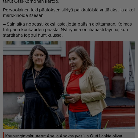
ta­nut Os­si-Kor­ho­nen ker­too.
Por­voo­lai­nen teki pää­tök­sen siir­tyä palk­ka­töis­tä yrit­tä­jäk­si, ja al­koi
mark­ki­noi­da it­se­ään.
– Sain ai­ka no­pe­as­ti kak­si las­ta, jot­ta pää­sin aloit­ta­maan. Kol­mas
tuli pa­rin kuu­kau­den pääs­tä. Nyt ryh­mä on iha­nas­ti täyn­nä, kun
start­ti­ra­ha lop­pui huh­ti­kuus­sa.
Kaupunginvaltuutetut Anella Ahokas (vas.) ja Outi Lankia olivat