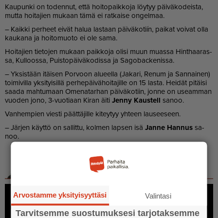
Kau­pun­ki on to­den­nut, et­tä hoi­to­paik­ko­ja löy­tyy päi­vä­ko­deis­ta,
mut­ta hoi­ta­jien mu­kaan tämä ei rat­kai­se on­gel­maa.
– Kaik­ki per­heet ei­vät ha­lua las­taan päi­vä­ko­tiín, pai­kat voi­vat ol­la
kau­ka­na ja hoi­to­muo­to ei ole sama.
Hoi­ta­jien tie­to­jen mu­kaan paik­ko­ja oli­si muun mu­as­sa Hint­haa­ras­
sa, Kul­loos­sa, Puis­to­päi­vä­ko­dis­sa ja Sa­go­bac­ke­nis­sa.
– Yk­sis­tään itäi­sen Por­voon alu­eel­la (Ja­ka­ri, Re­num ja San­nai­nen)
toi­mi­vil­la yk­si­tyi­sil­lä per­he­päi­vä­hoi­ta­jil­le on 15 las­ta. Hei­dät pi­täi­si
saa­da mah­tu­maan Ome­na­tar­han päi­vä­ko­tiin, jon­ne on use­am­man
vuo­den jono, 3-vuo­ti­aan Ki­ran äi­ti
Jen­ny Kaus­tell
sa­noo.
Van­hem­pien vies­ti päät­tä­jil­le ki­tey­tyy yh­teen lau­see­seen.
– Jär­jen käyt­tö on sal­lit­tu, kol­men lap­sen isä
Jan­ne Han­nus
sa­
noo.
Arvostamme yksityisyyttäsi
Valintasi
Tarvitsemme suostumuksesi tarjotaksemme