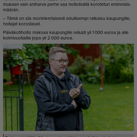
mu­kaan vain ani­har­va per­he saa hoi­to­li­säl­lä ko­ro­te­tun enim­mäis­
mää­rän.
– Tämä on siis mo­nin­ker­tai­ses­ti edul­li­sem­pi rat­kai­su kau­pun­gil­le,
hoi­ta­jat ko­ros­ta­vat.
Päi­vä­ko­ti­hoi­to mak­saa kau­pun­gil­le rei­lus­ti yli 1 000 eu­roa ja al­le
kol­mi­vuo­ti­ail­la jopa yli 2 000 eu­roa.