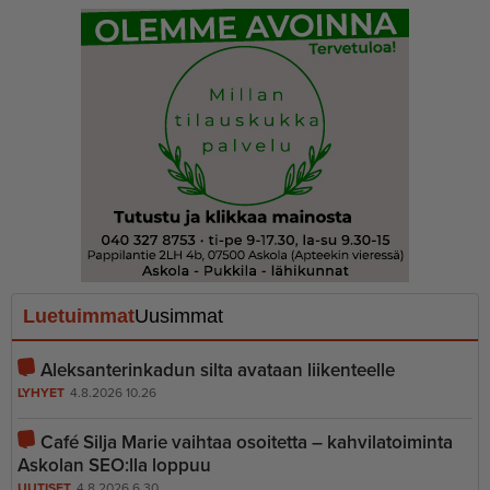
Luetuimmat
Uusimmat
Aleksanterinkadun silta avataan liikenteelle
LYHYET
4.8.2026 10.26
Café Silja Marie vaihtaa osoitetta – kahvilatoiminta
Askolan SEO:lla loppuu
UUTISET
4.8.2026 6.30