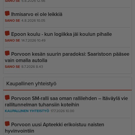
SANO SE
5.8.2026 12.56
Ihmisarvo ei ole leikkiä
SANO SE
4.8.2026 10.05
Epoon koulu - kun logiikka jäi koulun pihalle
SANO SE
14.7.2026 10.49
Porvoon kesän suurin paradoksi: Saaristoon pääsee
vain omalla autolla
SANO SE
8.7.2026 8.43
Kaupallinen yhteistyö
Porvoon SM-ralli saa oman rallilehden – Itäväylä vie
rallitunnelman tuhansiin koteihin
KAUPALLINEN YHTEISTYÖ
17.7.2026 10.00
Porvoon uusi Apteekki erikoistuu naisten
hyvinvointiin