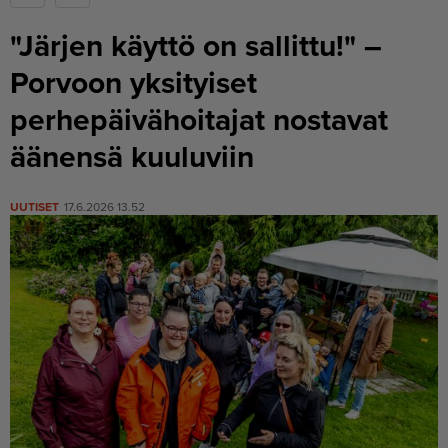
"Järjen käyttö on sallittu!" –
Porvoon yksityiset
perhepäivähoitajat nostavat
äänensä kuuluviin
UUTISET
17.6.2026 13.52