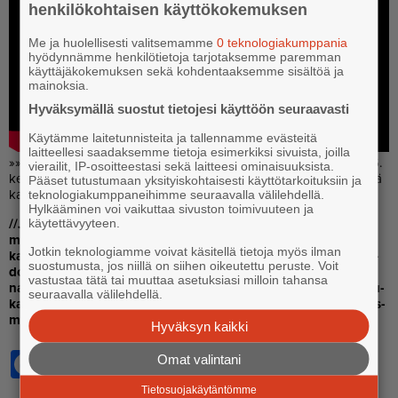
henkilökohtaisen käyttökokemuksen
Me ja huolellisesti valitsemamme
0 teknologiakumppania
hyödynnämme henkilötietoja tarjotaksemme paremman
käyttäjäkokemuksen sekä kohdentaaksemme sisältöä ja
mainoksia.
Hyväksymällä suostut tietojesi käyttöön seuraavasti
Käytämme laitetunnisteita ja tallennamme evästeitä
laitteellesi saadaksemme tietoja esimerkiksi sivuista, joilla
»» Por­voon kau­pun­gin­val­tuus­to ko­kous al­kaa kes­ki­viik­ko­na 17.6.
vierailit, IP-osoitteestasi sekä laitteesi ominaisuuksista.
kel­lo 17. Ko­kous­ta voi seu­ra­ta suo­ra­na ver­kos­sa tai pai­kan pääl­lä
Pääset tutustumaan yksityiskohtaisesti käyttötarkoituksiin ja
kau­pun­gin­ta­lol­la (Raa­ti­huo­neen­ka­tu 9).
teknologiakumppaneihimme seuraavalla välilehdellä.
Hylkääminen voi vaikuttaa sivuston toimivuuteen ja
käytettävyyteen.
//Jut­tua on kor­jat­tu 17.6.2026 kel­lo 15.29: Por­voon kau­pun­ki
mak­saa kun­ta­li­sää täl­lä het­kel­lä 351 eu­roa las­ta koh­den kuu­
Jotkin teknologiamme voivat käsitellä tietoja myös ilman
kau­des­sa. Kun­ta­li­sän pääl­le mak­se­taan li­säk­si yk­si­tyi­sen hoi­
suostumusta, jos niillä on siihen oikeutettu peruste. Voit
don tu­kea ja mah­dol­li­nen hoi­to­li­sä (268 eu­roa), jol­loin ko­ko­
vastustaa tätä tai muuttaa asetuksiasi milloin tahansa
nais­sum­ma on 542,28–807 eu­roa. Hoi­ta­jien ko­ke­muk­sen mu­
seuraavalla välilehdellä.
kaan vain ani­har­va per­he saa hoi­to­li­säl­lä ko­ro­te­tun enim­mäis­
mää­rän.
Hyväksyn kaikki
Facebook
Omat valintani
WhatsApp
Tietosuojakäytäntömme