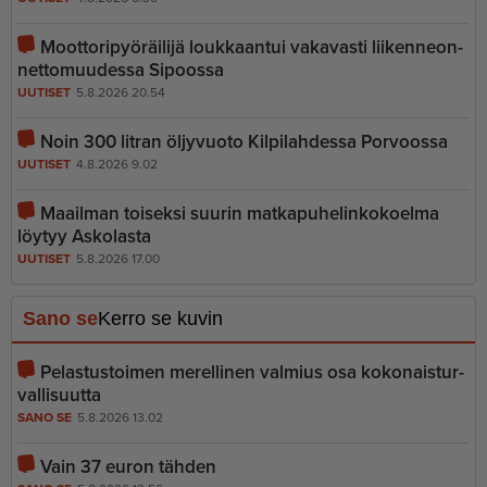
Moottoripyöräilijä loukkaantui vakavasti liiken­ne­on­
net­to­muudessa Sipoossa
UUTISET
5.8.2026 20.54
Noin 300 litran öljyvuoto Kilpilahdessa Porvoossa
UUTISET
4.8.2026 9.02
Maailman toiseksi suurin matkapu­he­lin­ko­koelma
löytyy Askolasta
UUTISET
5.8.2026 17.00
Sano se
Kerro se kuvin
Pelastustoimen merellinen valmius osa kokonais­tur­
val­li­suutta
SANO SE
5.8.2026 13.02
Vain 37 euron tähden