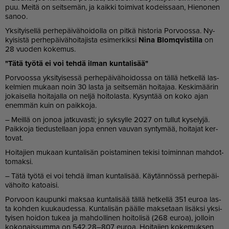
puu. Mei­tä on seit­se­män, ja kaik­ki toi­mi­vat ko­deis­saan, Hie­no­nen
sa­noo.
Yk­si­tyi­sel­lä per­he­päi­vä­hoi­dol­la on pit­kä his­to­ria Por­voos­sa. Ny­
kyi­sis­tä per­he­päi­vä­hoi­ta­jis­ta esi­mer­kik­si
Nina Blomq­vis­til­la
on
28 vuo­den ko­ke­mus.
"Tätä työ­tä ei voi teh­dä il­man kun­ta­li­sää"
Por­voos­sa yk­si­tyi­ses­sä per­he­päi­vä­hoi­dos­sa on täl­lä het­kel­lä las­
kel­mien mu­kaan noin 30 las­ta ja seit­se­män hoi­ta­jaa. Kes­ki­mää­rin
jo­kai­sel­la hoi­ta­jal­la on nel­jä hoi­to­las­ta. Ky­syn­tää on koko ajan
enem­män kuin on paik­ko­ja.
– Meil­lä on jo­noa jat­ku­vas­ti; jo syk­syl­le 2027 on tul­lut ky­se­ly­jä.
Paik­ko­ja tie­dus­tel­laan jopa en­nen vau­van syn­ty­mää, hoi­ta­jat ker­
to­vat.
Hoi­ta­jien mu­kaan kun­ta­li­sän pois­ta­mi­nen te­ki­si toi­min­nan mah­dot­
to­mak­si.
– Tätä työ­tä ei voi teh­dä il­man kun­ta­li­sää. Käy­tän­nös­sä per­he­päi­
vä­hoi­to ka­to­ai­si.
Por­voon kau­pun­ki mak­saa kun­ta­li­sää täl­lä het­kel­lä 351 eu­roa las­
ta koh­den kuu­kau­des­sa. Kun­ta­li­sän pääl­le mak­se­taan li­säk­si yk­si­
tyi­sen hoi­don tu­kea ja mah­dol­li­nen hoi­to­li­sä (268 eu­roa), jol­loin
ko­ko­nais­sum­ma on 542,28–807 eu­roa. Hoi­ta­jien ko­ke­muk­sen