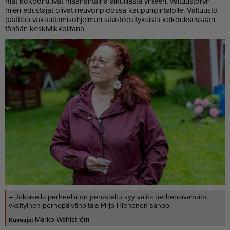
mat ko­koon­tui­vat maa­nan­tai­na al­kuil­las­ta yh­teen, val­tuus­to­ryh­
mien edus­ta­jat oli­vat neu­von­pi­dos­sa kau­pun­gin­ta­lol­le. Val­tuus­to
päät­tää va­kaut­ta­mi­soh­jel­man sääs­tö­e­si­tyk­sis­tä ko­kouk­ses­saan
tä­nään kes­ki­viik­koil­ta­na.
– Jokaisella perheellä on perusteltu syy valita perhepäivähoito,
yksityinen perhepäivähoitaja Pirjo Hienonen sanoo.
Marko Wahlström