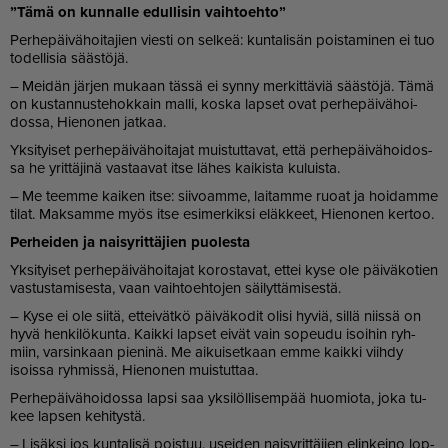
”Tämä on kun­nal­le edul­li­sin vaih­to­eh­to”
Per­he­päi­vä­hoi­ta­jien vies­ti on sel­keä: kun­ta­li­sän pois­ta­mi­nen ei tuo
to­del­li­sia sääs­tö­jä.
– Mei­dän jär­jen mu­kaan täs­sä ei syn­ny mer­kit­tä­viä sääs­tö­jä. Tämä
on kus­tan­nus­te­hok­kain mal­li, kos­ka lap­set ovat per­he­päi­vä­hoi­
dos­sa, Hie­no­nen jat­kaa.
Yk­si­tyi­set per­he­päi­vä­hoi­ta­jat muis­tut­ta­vat, et­tä per­he­päi­vä­hoi­dos­
sa he yrit­tä­ji­nä vas­taa­vat it­se lä­hes kai­kis­ta ku­luis­ta.
– Me teem­me kai­ken it­se: sii­vo­am­me, lai­tam­me ruo­at ja hoi­dam­me
ti­lat. Mak­sam­me myös it­se esi­mer­kik­si eläk­keet, Hie­no­nen ker­too.
Per­hei­den ja nai­sy­rit­tä­jien puo­les­ta
Yk­si­tyi­set per­he­päi­vä­hoi­ta­jat ko­ros­ta­vat, et­tei kyse ole päi­vä­ko­tien
vas­tus­ta­mi­ses­ta, vaan vaih­to­eh­to­jen säi­lyt­tä­mi­ses­tä.
– Kyse ei ole sii­tä, et­tei­vät­kö päi­vä­ko­dit oli­si hy­viä, sil­lä niis­sä on
hyvä hen­ki­lö­kun­ta. Kaik­ki lap­set ei­vät vain so­peu­du isoi­hin ryh­
miin, var­sin­kaan pie­ni­nä. Me ai­kui­set­kaan em­me kaik­ki viih­dy
isois­sa ryh­mis­sä, Hie­no­nen muis­tut­taa.
Per­he­päi­vä­hoi­dos­sa lap­si saa yk­si­löl­li­sem­pää huo­mi­o­ta, joka tu­
kee lap­sen ke­hi­tys­tä.
– Li­säk­si jos kun­ta­li­sä pois­tuu, usei­den nai­sy­rit­tä­jien elin­kei­no lop­