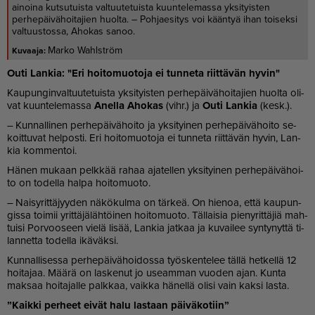
ainoina kutsutuista valtuutetuista kuuntelemassa yksityisten
perhepäivähoitajien huolta. – Pohjaesitys voi kääntyä ihan toiseksi
valtuustossa, Ahokas sanoo.
Marko Wahlström
Ou­ti Lan­kia: "Eri hoi­to­muo­to­ja ei tun­ne­ta riit­tä­vän hy­vin"
Kau­pun­gin­val­tuu­te­tuis­ta yk­si­tyis­ten per­he­päi­vä­hoi­ta­jien huol­ta oli­
vat kuun­te­le­mas­sa
Anel­la Aho­kas
(vihr.) ja
Ou­ti Lan­kia
(kesk.).
– Kun­nal­li­nen per­he­päi­vä­hoi­to ja yk­si­tyi­nen per­he­päi­vä­hoi­to se­
koit­tu­vat hel­pos­ti. Eri hoi­to­muo­to­ja ei tun­ne­ta riit­tä­vän hy­vin, Lan­
kia kom­men­toi.
Hä­nen mu­kaan pelk­kää ra­haa aja­tel­len yk­si­tyi­nen per­he­päi­vä­hoi­
to on to­del­la hal­pa hoi­to­muo­to.
– Nai­sy­rit­tä­jyy­den nä­kö­kul­ma on tär­keä. On hie­noa, et­tä kau­pun­
gis­sa toi­mii yrit­tä­jä­läh­töi­nen hoi­to­muo­to. Täl­lai­sia pie­ny­rit­tä­jiä mah­
tui­si Por­voo­seen vie­lä li­sää, Lan­kia jat­kaa ja ku­vai­lee syn­ty­nyt­tä ti­
lan­net­ta to­del­la ikä­väk­si.
Kun­nal­li­ses­sa per­he­päi­vä­hoi­dos­sa työs­ken­te­lee täl­lä het­kel­lä 12
hoi­ta­jaa. Mää­rä on las­ke­nut jo use­am­man vuo­den ajan. Kun­ta
mak­saa hoi­ta­jal­le palk­kaa, vaik­ka hä­nel­lä oli­si vain kak­si las­ta.
”Kaik­ki per­heet ei­vät halu las­taan päi­vä­ko­tiin”