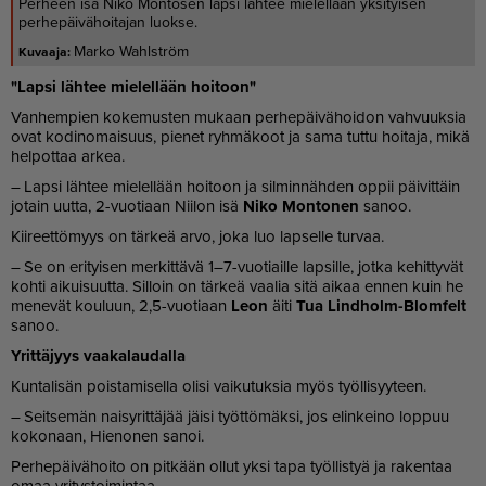
Perheen isä Niko Montosen lapsi lähtee mielellään yksityisen
perhepäivähoitajan luokse.
Marko Wahlström
"Lap­si läh­tee mie­lel­lään hoi­toon"
Van­hem­pien ko­ke­mus­ten mu­kaan per­he­päi­vä­hoi­don vah­vuuk­sia
ovat ko­di­no­mai­suus, pie­net ryh­mä­koot ja sama tut­tu hoi­ta­ja, mikä
hel­pot­taa ar­kea.
– Lap­si läh­tee mie­lel­lään hoi­toon ja sil­min­näh­den op­pii päi­vit­täin
jo­tain uut­ta, 2-vuo­ti­aan Nii­lon isä
Niko Mon­to­nen
sa­noo.
Kii­reet­tö­myys on tär­keä ar­vo, joka luo lap­sel­le tur­vaa.
– Se on eri­tyi­sen mer­kit­tä­vä 1–7-vuo­ti­ail­le lap­sil­le, jot­ka ke­hit­ty­vät
koh­ti ai­kui­suut­ta. Sil­loin on tär­keä vaa­lia sitä ai­kaa en­nen kuin he
me­ne­vät kou­luun, 2,5-vuo­ti­aan
Leon
äi­ti
Tua Lind­holm-Blom­felt
sa­noo.
Yrit­tä­jyys vaa­ka­lau­dal­la
Kun­ta­li­sän pois­ta­mi­sel­la oli­si vai­ku­tuk­sia myös työl­li­syy­teen.
– Seit­se­män nai­sy­rit­tä­jää jäi­si työt­tö­mäk­si, jos elin­kei­no lop­puu
ko­ko­naan, Hie­no­nen sa­noi.
Per­he­päi­vä­hoi­to on pit­kään ol­lut yk­si tapa työl­lis­tyä ja ra­ken­taa
omaa yri­tys­toi­min­taa.