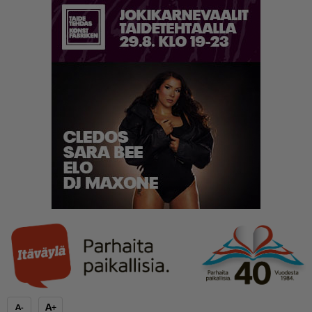
A+
A-