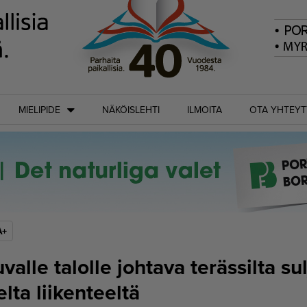
MIELIPIDE
NÄKÖISLEHTI
ILMOITA
OTA YHTEYT
A+
uvalle talolle johtava terässilta su
elta liikenteeltä