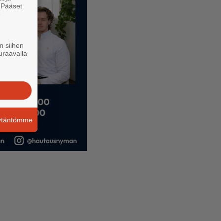
. Pääset
e
n siihen
uraavalla
äytäntömme