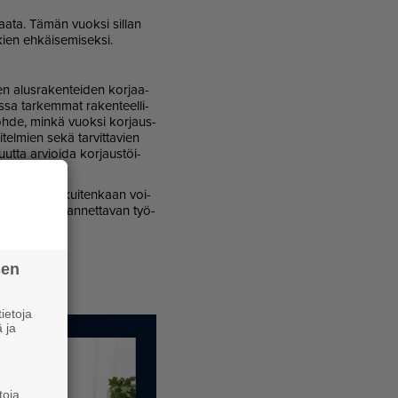
 taa­ta. Tä­män vuok­si sil­lan
kien eh­käi­se­mi­sek­si.
­en alus­ra­ken­tei­den kor­jaa­
­sa tar­kem­mat ra­ken­teel­li­
­koh­de, min­kä vuok­si kor­jaus­
­tel­mien sekä tar­vit­ta­vien
ut­ta ar­vi­oi­da kor­jaus­töi­
s, ris­ke­jä ei kui­ten­kaan voi­
n­tun­ti­joil­le an­net­ta­van työ­
sen
ietoja
 ja
toja