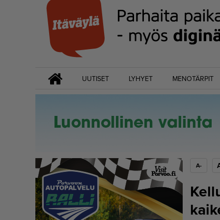
UUTISET
LYHYET
MENOTÄRPIT
A-
Kell
kaik