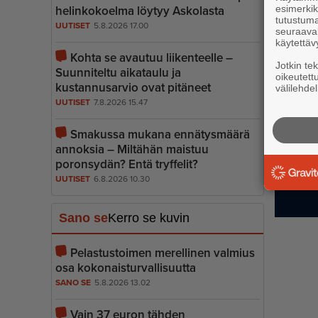
esimerkiks
he­lin­ko­koelma löytyy Askolasta
tutustuma
UUTISET
5.8.2026 17.00
seuraaval
käytettäv
Kohta se avautuu liikenteelle –
Jotkin te
Suunniteltu aikataulu ja
oikeutett
kustannusarvio ovat pitäneet
välilehdel
UUTISET
7.8.2026 15.47
Smakussa mukana ennätysmäärä
annoksia – Miltähän maistuu
poronsydän? Entä tryffelit?
UUTISET
6.8.2026 10.30
Sano se
Kerro se kuvin
Pelastustoimen merellinen valmius
osa kokonais­tur­val­li­suutta
SANO SE
5.8.2026 13.02
Vain 37 euron tähden