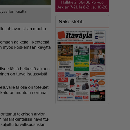
dyssillan kautta.
Näköislehti
l­le joh­ta­van sil­lan muut­tu­
e­maan kai­kel­ta lii­ken­teel­tä.
­maan myös kos­ke­maan ke­vyt­tä
lit­see täs­tä het­kes­tä al­ka­en
­mi­nen on tur­val­li­suus­syis­tä
el­lu­val­le ta­lol­le on to­teu­tet­
lu­va katu on muu­toin nor­maa­
­rit­ta­nut tek­ni­sen ar­vi­on.
en maa­ra­ken­teis­sa ha­vait­tu­
­jet­tu tur­val­li­suus­ris­kin