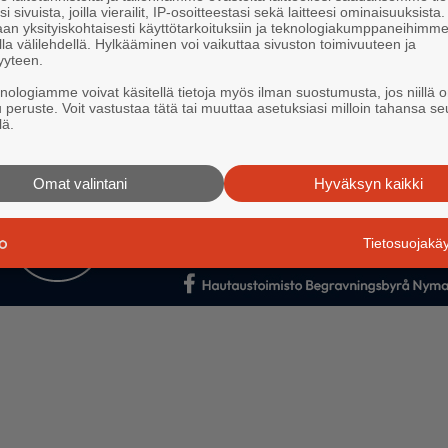
i sivuista, joilla vierailit, IP-osoitteestasi sekä laitteesi ominaisuuksista
an yksityiskohtaisesti käyttötarkoituksiin ja teknologiakumppaneihimm
la välilehdellä. Hylkääminen voi vaikuttaa sivuston toimivuuteen ja
yyteen.
knologiamme voivat käsitellä tietoja myös ilman suostumusta, jos niillä o
u peruste. Voit vastustaa tätä tai muuttaa asetuksiasi milloin tahansa se
lä.
Omat valintani
Hyväksyn kaikki
Tietosuojak