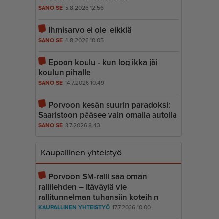
SANO SE
5.8.2026 12.56
Ihmisarvo ei ole leikkiä
SANO SE
4.8.2026 10.05
Epoon koulu - kun logiikka jäi
koulun pihalle
SANO SE
14.7.2026 10.49
Porvoon kesän suurin paradoksi:
Saaristoon pääsee vain omalla autolla
SANO SE
8.7.2026 8.43
Kaupallinen yhteistyö
Porvoon SM-ralli saa oman
rallilehden – Itäväylä vie
rallitunnelman tuhansiin koteihin
KAUPALLINEN YHTEISTYÖ
17.7.2026 10.00