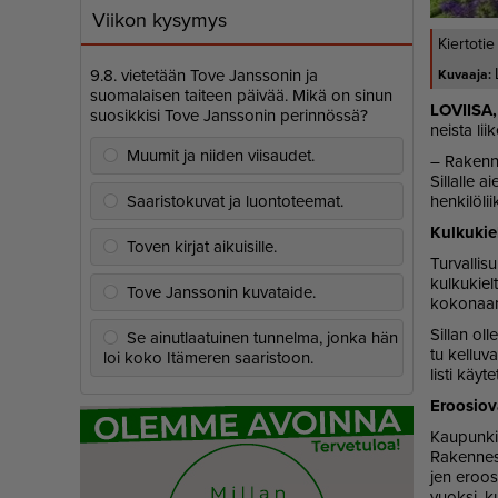
Viikon kysymys
Kiertotie
9.8. vietetään Tove Janssonin ja
suomalaisen taiteen päivää. Mikä on sinun
LO­VII­SA
suosikkisi Tove Janssonin perinnössä?
neis­ta lii­k
Muumit ja niiden viisaudet.
– Ra­ken­ne
Sil­lal­le 
Saaristokuvat ja luontoteemat.
hen­ki­lö­li
Kul­ku­kie
Toven kirjat aikuisille.
Tur­val­li­s
kul­ku­kiel­
Tove Janssonin kuvataide.
ko­ko­naan 
Sil­lan ol­l
Se ainutlaatuinen tunnelma, jonka hän
tu kel­lu­v
loi koko Itämeren saaristoon.
lis­ti käy­te
Eroo­si­o­v
Kau­pun­ki o
Ra­ken­ne­s
jen eroo­si
vuok­si, k