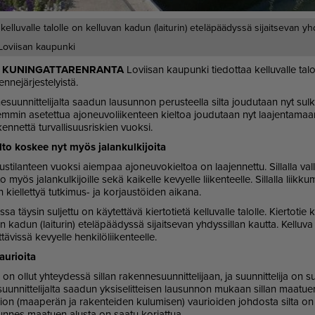
 kelluvalle talolle on kelluvan kadun (laiturin) eteläpäädyssä sijaitsevan yh
Loviisan kaupunki
, KU­NIN­GAT­TA­REN­RAN­TA
Lo­vii­san kau­pun­ki tie­dot­taa kel­lu­val­le ta­lo
en­ne­jär­jes­te­lyis­tä.
­suun­nit­te­li­jal­ta saa­dun lau­sun­non pe­rus­teel­la sil­ta jou­du­taan nyt sul­k
ai­em­min ase­tet­tua ajo­neu­vo­lii­ken­teen kiel­toa jou­du­taan nyt laa­jen­ta
i­ken­net­tä tur­val­li­suus­ris­kien vuok­si.
l­to kos­kee nyt myös ja­lan­kul­ki­joi­ta
uus­ti­lan­teen vuok­si ai­em­paa ajo­neu­vo­kiel­toa on laa­jen­net­tu. Sil­lal­la val­
to myös ja­lan­kul­ki­joil­le sekä kai­kel­le ke­vy­el­le lii­ken­teel­le. Sil­lal­la liik­ku
kiel­let­tyä tut­ki­mus- ja kor­jaus­töi­den ai­ka­na.
es­sa täy­sin sul­jet­tu on käy­tet­tä­vä kier­to­tie­tä kel­lu­val­le ta­lol­le. Kier­to­tie k
an ka­dun (lai­tu­rin) ete­lä­pää­dys­sä si­jait­se­van yh­dys­sil­lan kaut­ta. Kel­
t­tä­vis­sä ke­vy­el­le hen­ki­lö­lii­ken­teel­le.
au­ri­oi­ta
n ol­lut yh­tey­des­sä sil­lan ra­ken­ne­suun­nit­te­li­jaan, ja suun­nit­te­li­ja on suo
uun­nit­te­li­jal­ta saa­dun yk­si­se­lit­tei­sen lau­sun­non mu­kaan sil­lan maa­tu­
­on (maa­pe­rän ja ra­ken­tei­den ku­lu­mi­sen) vau­ri­oi­den joh­dos­ta sil­ta on sul
un­nes maa­tu­en alus­ta on saa­tu kor­jat­tua.