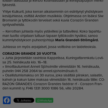
lol­laan ti­lai­suut­ta ja ker­too ko­ti­maas­taan ja ke­hi­ty­sa­pu­työn mer­ki­
tyk­ses­tä.
Yh­tye Kul­ku­rit, joka ker­ran ai­kai­sem­min on esiin­ty­nyt yh­dis­tyk­sen
ke­sä­juh­las­sa, esit­tää An­dien mu­siik­kia. Oh­jel­mas­sa on li­säk­si Siw
Bro­ma­nin ja tyt­tö­ko­din ter­vei­set sekä ku­via Co­razón Gran­den
syn­ty­vai­heis­ta.
– Ker­rot­han juh­las­ta myös ys­tä­vil­le­si ja tut­ta­vil­le­si. Koko ta­pah­tu­
man tuot­to oh­ja­taan tut­tuun ta­paan tyt­tö­ko­din hy­väk­si, sa­noo
kum­miyh­dis­tyk­sen pu­heen­joh­ta­ja
Ma­ria Gran­dell-Ström­gård.
Juh­las­sa on myös ar­pa­jai­set, jos­sa voit­toi­na on tai­de­te­ok­sia.
CO­RA­ZON GRAN­DE 20 VUOT­TA
» Juh­la jär­jes­te­tään ra­vin­to­la Kap­pe­lis­sa, Ku­nin­gat­ta­ren­ka­tu Lo­vii­
sa 25. hei­nä­kuu­ta klo. 16–18.
» Il­moit­tau­tu­mi­set An­ne­li Sjö­hol­mil­le vii­meis­tään 16. hei­nä­kuu­ta,
pu­he­lin 044 258 2064 tai an­ne­li.sjo­holm@sulo.fi.
» Osal­lis­tu­mis­mak­su on 30 eu­roa, joka si­säl­tää pii­ra­kan, sa­laa­tin,
kah­vin ja ka­kun tu­lee mak­saa vii­meis­tään 16. hei­nä­kuu­ta ti­lil­le: CO­
RA­ZON GRAN­DES Co­ra­zon Gran­des fad­d­rar rf - Co­ra­zon Fran­
den kum­mit ry, FI46 1331 3000 1086 56, vii­te 20284.
Facebook
WhatsApp