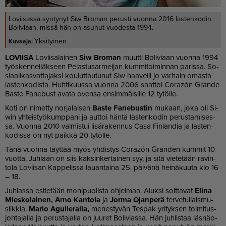
Loviisassa syntynyt Siw Broman perusti vuonna 2016 lastenkodin
Boliviaan, missä hän on asunut vuodesta 1994.
Yksityinen
LO­VII­SA
Lo­vii­sa­lai­nen
Siw Bro­man
muut­ti Bo­li­vi­aan vuon­na 1994
työs­ken­nel­läk­seen Pe­las­tu­sar­mei­jan kum­mi­toi­min­nan pa­ris­sa. So­
si­aa­li­kas­vat­ta­jak­si kou­lut­tau­tu­nut Siw haa­vei­li jo var­hain omas­ta
las­ten­ko­dis­ta. Huh­ti­kuus­sa vuon­na 2006 saat­toi Co­razón Gran­de
Bas­te Fa­ne­bust ava­ta oven­sa en­sim­mäi­sil­le 12 ty­töl­le.
Koti on ni­met­ty nor­ja­lai­sen
Bas­te Fa­ne­bus­tin
mu­kaan, joka oli Si­
win yh­teis­työ­kump­pa­ni ja aut­toi hän­tä las­ten­ko­din pe­rus­ta­mi­ses­
sa. Vuon­na 2010 val­mis­tui li­sä­ra­ken­nus Casa Fin­lan­dia ja las­ten­
ko­dis­sa on nyt paik­ka 20 ty­töl­le.
Tänä vuon­na täyt­tää myös yh­dis­tys Co­razón Gran­den kum­mit 10
vuot­ta. Juh­laan on siis kak­sin­ker­tai­nen syy, ja sitä vie­te­tään ra­vin­
to­la Lo­vii­san Kap­pe­lis­sa lau­an­tai­na 25. päi­vä­nä hei­nä­kuu­ta klo 16
– 18.
Juh­las­sa esi­te­tään mo­ni­puo­lis­ta oh­jel­maa. Aluk­si soit­ta­vat
Eli­na
Mies­ko­lai­nen, Ar­no Kan­to­la
ja
Jor­ma Ojan­pe­rä
ter­ve­tu­li­ais­mu­
siik­kia.
Ma­rio Agui­le­ral­la,
me­nes­ty­vän Tes­pak yri­tyk­sen toi­mi­tus­
joh­ta­jal­la ja pe­rus­ta­jal­la on juu­ret Bo­li­vi­as­sa. Hän juh­lis­taa läs­nä­o­