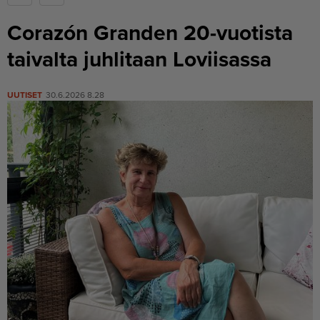
Corazón Granden 20-vuotista
taivalta juhlitaan Loviisassa
UUTISET
30.6.2026 8.28