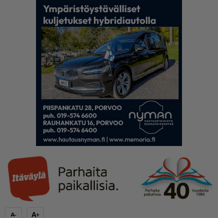
A+
A-