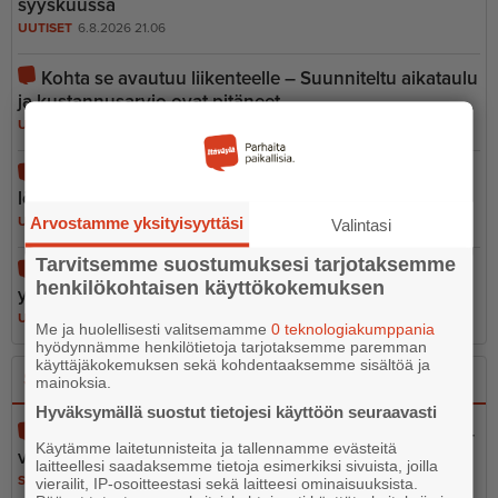
syyskuussa
UUTISET
6.8.2026 21.06
Kohta se avautuu liikenteelle – Suunniteltu aikataulu
ja kustannusarvio ovat pitäneet
UUTISET
7.8.2026 15.47
Maailman toiseksi suurin matkapu­he­lin­ko­koelma
löytyy Askolasta
Arvostamme yksityisyyttäsi
UUTISET
5.8.2026 17.00
Valintasi
Tarvitsemme suostumuksesi tarjotaksemme
Hotdog maistuu kylmänäkin – Mimosan kiparin
henkilökohtaisen käyttökokemuksen
yllättävä hittituote myydään usein loppuun
UUTISET
7.8.2026 6.30
Me ja huolellisesti valitsemamme
0 teknologiakumppania
hyödynnämme henkilötietoja tarjotaksemme paremman
käyttäjäkokemuksen sekä kohdentaaksemme sisältöä ja
Sano se
Kerro se kuvin
mainoksia.
Hyväksymällä suostut tietojesi käyttöön seuraavasti
Pelastustoimen merellinen valmius osa kokonais­tur­
Käytämme laitetunnisteita ja tallennamme evästeitä
val­li­suutta
laitteellesi saadaksemme tietoja esimerkiksi sivuista, joilla
SANO SE
5.8.2026 13.02
vierailit, IP-osoitteestasi sekä laitteesi ominaisuuksista.