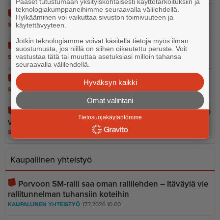
Pääset tutustumaan yksityiskohtaisesti käyttötarkoituksiin ja
teknologiakumppaneihimme seuraavalla välilehdellä.
Vain 37 euron tähden
Hylkääminen voi vaikuttaa sivuston toimivuuteen ja
käytettävyyteen.
SANO SE
5.8.2026 12.56
Jotkin teknologiamme voivat käsitellä tietoja myös ilman
Ihmisarvo ei ole leikkiä
suostumusta, jos niillä on siihen oikeutettu peruste. Voit
vastustaa tätä tai muuttaa asetuksiasi milloin tahansa
SANO SE
4.8.2026 10.05
seuraavalla välilehdellä.
Epoon koulu - kun logiikka jäi koulun pihalle
Hyväksyn kaikki
SANO SE
14.7.2026 10.49
Omat valintani
Porvoon kesän suurin paradoksi: Saaristoon pääsee
Tietosuojakäytäntömme
vain omalla autolla
SANO SE
8.7.2026 8.43
Kaupallinen yhteistyö
Porvoon SM-ralli saa oman rallilehden – Itäväylä vie
rallitunnelman tuhansiin koteihin
KAUPALLINEN YHTEISTYÖ
17.7.2026 10.00