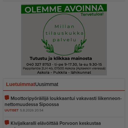
Luetuimmat
Uusimmat
Moottoripyöräilijä loukkaantui vakavasti liiken­ne­on­
net­to­muudessa Sipoossa
UUTISET
5.8.2026 20.54
Kivijalkaralli elävöittää Porvoon keskustaa