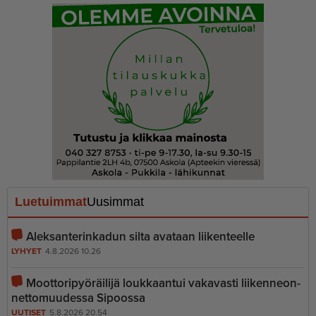
Luetuimmat
Uusimmat
Aleksanterinkadun silta avataan liikenteelle
LYHYET
4.8.2026 10.26
Moottoripyöräilijä loukkaantui vakavasti liiken­ne­on­
net­to­muudessa Sipoossa
UUTISET
5.8.2026 20.54