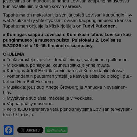
jes­teet­tin­sa on mah­dol­lis­ta näh­dä Lo­vii­san kau­pun­gin­mu­se­os­sa
ku­nin­kaal­le niin rak­kaan sor­vin ää­res­sä.
Ta­pah­tu­ma on mak­su­ton, ja sen jär­jes­tää Lo­vii­san Kau­pun­gin Hy­
wät Asuk­kaat ry yh­teis­työs­sä Lo­vii­san kau­pun­gin­mu­se­on kans­sa.
Ta­pah­tu­man oh­jaa­ja ja kä­si­kir­joit­ta­ja on
Tuo­vi Put­ko­nen.
» Ku­nin­gas saa­puu Lo­vii­saan: Ku­nin­kaan läh­de. Lo­vii­san kau­
pun­gin­mu­seo ja mu­se­on puis­to, Puis­to­ka­tu 2, Lo­vii­sa su
5.7.2026 kel­lo 13–16. Il­mai­nen si­sään­pää­sy.
OH­JEL­MA
»
Teh­tä­vä­ras­te­ja lap­sil­le – ke­rää lei­mo­ja, saat pie­nen pal­kin­non.
»
Miek­kai­lua, po­ni­a­je­lua, kau­neus­pilk­ku­ja yn­nä muu­ta.
»
Ku­nin­gas Adolf Fred­rik sor­vin ää­res­sä Ko­men­dan­tin­ta­los­sa.
»
Ko­men­dan­tin puu­tar­han yrt­te­jä ja kas­ve­ja esit­te­lee bi­o­lo­gi, puu­
tar­hu­ri Gun-Britt Hus­berg.
»
Mu­siik­kia: jou­si­duo Anet­te Grev­berg ja An­nuk­ka Ne­va­lai­nen-
Lius.
»
Myy­tä­vä­nä suo­lais­ta, ma­ke­aa ja vir­vok­kei­ta.
»
Va­paa pää­sy mu­se­oon.
»
Kel­lo 15.30 Pa­ran­ta­va vesi, pie­nois­näy­tel­mä Lo­vii­san ter­veys­läh­
teen his­to­ri­as­ta.
Facebook
WhatsApp