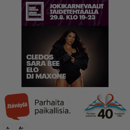
A+
A-