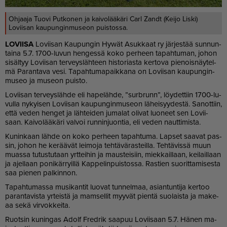
Ohjaaja Tuovi Putkonen ja kaivolääkäri Carl Zandt (Keijo Liski)
Loviisan kaupunginmuseon puistossa.
LO­VII­SA
Lo­vii­san Kau­pun­gin Hy­wät Asuk­kaat ry jär­jes­tää sun­nun­
tai­na 5.7. 1700-lu­vun hen­ges­sä koko per­heen ta­pah­tu­man, jo­hon
si­säl­tyy Lo­vii­san ter­veys­läh­teen his­to­ri­as­ta ker­to­va pie­nois­näy­tel­
mä Pa­ran­ta­va vesi. Ta­pah­tu­ma­paik­ka­na on Lo­vii­san kau­pun­gin­
mu­seo ja mu­se­on puis­to.
Lo­vii­san ter­veys­läh­de eli ha­pe­läh­de, ”surb­runn”, löy­det­tiin 1700-lu­
vul­la ny­kyi­sen Lo­vii­san kau­pun­gin­mu­se­on lä­hei­syy­des­tä. Sa­not­tiin,
et­tä ve­den hen­get ja läh­tei­den ju­ma­lat oli­vat luo­neet sen Lo­vii­
saan. Kai­vo­lää­kä­ri val­voi run­nin­juon­tia, eli ve­den naut­ti­mis­ta.
Ku­nin­kaan läh­de on koko per­heen ta­pah­tu­ma. Lap­set saa­vat pas­
sin, jo­hon he ke­rää­vät lei­mo­ja teh­tä­vä­ras­teil­la. Teh­tä­vis­sä muun
mu­as­sa tu­tus­tu­taan yrt­tei­hin ja maus­tei­siin, miek­kail­laan, kei­lail­laan
ja ajel­laan po­ni­kär­ryil­lä Kap­pe­lin­puis­tos­sa. Ras­tien suo­rit­ta­mi­ses­ta
saa pie­nen pal­kin­non.
Ta­pah­tu­mas­sa mu­si­kan­tit luo­vat tun­nel­maa, asi­an­tun­ti­ja ker­too
pa­ran­ta­vis­ta yr­teis­tä ja mam­sel­lit myy­vät pien­tä suo­lais­ta ja ma­ke­
aa sekä vir­vok­kei­ta.
Ruot­sin ku­nin­gas Adolf Fred­rik saa­puu Lo­vii­saan 5.7. Hä­nen ma­