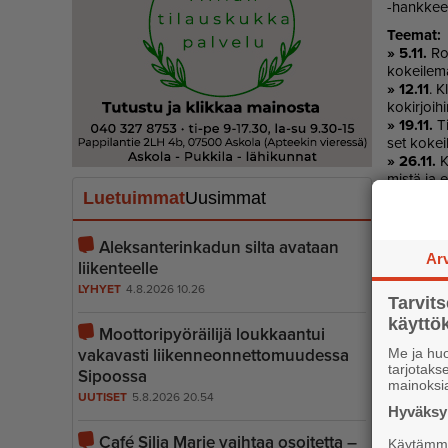
-hank­keen
Tee­mat:
» 5.11.
Ro­m
ko­kei­le­ma
» 12.11
. K
ko­kir­joi­h
» 19.11.
Ti
set ko­kei­
» 26.11.
Ki
mis­tä ja e
Luetuimmat
Uusimmat
vin­ka­ta s
Fac
Aleksanterinkadun silta avataan
Ar
liikenteelle
LYHYET
4.8.2026 10.26
Tarvit
käytt
Moottoripyöräilijä loukkaantui
vakavasti liiken­ne­on­net­to­muudessa
Me ja huo
tarjotak
Sipoossa
mainoksi
UUTISET
5.8.2026 20.54
Hyväksym
Café Silja Marie vaihtaa osoitetta –
Käytämme 