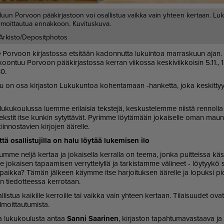
uun Porvoon pääkirjastoon voi osallistua vaikka vain yhteen kertaan. L
 ilmoittautua ennakkoon. Kuvituskuva.
Arkisto/Depositphotos
O
Por­voon kir­jas­tos­sa et­si­tään ka­don­nut­ta lu­kuin­toa mar­ras­kuun ajan. Ai
oon­tuu Por­voon pää­kir­jas­tos­sa ker­ran vii­kos­sa kes­ki­viik­koi­sin 5.11., 12.
30.
lu on osa kir­jas­ton Lu­ku­kun­toa ko­hen­ta­maan -han­ket­ta, joka kes­kit­tyy 
 lu­ku­kou­lus­sa lu­em­me eri­lai­sia teks­te­jä, kes­kus­te­lem­me niis­tä ren­nol­l
 teks­tit it­se kun­kin sy­tyt­tä­vät. Py­rim­me löy­tä­mään jo­kai­sel­le oman maun
n­nos­ta­vien kir­jo­jen ää­rel­le.
t­tä osal­lis­tu­jil­la on halu löy­tää lu­ke­mi­sen ilo
­me nel­jä ker­taa ja jo­kai­sel­la ker­ral­la on tee­ma, jon­ka puit­teis­sa kä­sit­
jo­kai­sen ta­paa­mi­sen ver­ryt­te­lyl­lä ja tar­kis­tam­me vä­li­neet - löy­tyy­kö si­
u­paik­ka? Tä­män jäl­keen käym­me it­se har­joi­tuk­sen ää­rel­le ja lo­puk­si p
n tie­dot­tees­sa ker­ro­taan.
­lis­tua kai­kil­le ker­roil­le tai vaik­ka vain yh­teen ker­taan. Ti­lai­suu­det ova
­moit­tau­tu­mis­ta.
­ja lu­ku­kou­lus­ta an­taa
San­ni Saa­ri­nen
, kir­jas­ton ta­pah­tu­ma­vas­taa­va 