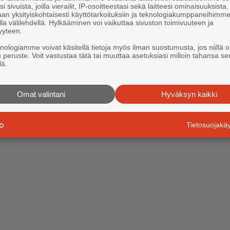
i sivuista, joilla vierailit, IP-osoitteestasi sekä laitteesi ominaisuuksista
an yksityiskohtaisesti käyttötarkoituksiin ja teknologiakumppaneihimm
la välilehdellä. Hylkääminen voi vaikuttaa sivuston toimivuuteen ja
yyteen.
knologiamme voivat käsitellä tietoja myös ilman suostumusta, jos niillä o
u peruste. Voit vastustaa tätä tai muuttaa asetuksiasi milloin tahansa se
lä.
Omat valintani
Hyväksyn kaikki
Tietosuojak