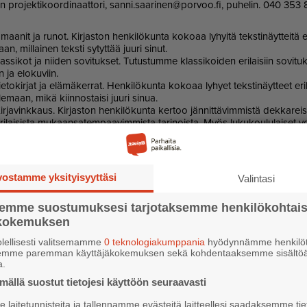
 pro­jek­ti­koor­di­naat­to­ri, san­ni.saa­ri­nen@por­voo.fi, pu­he­lin. 040 353
aa­nit ja ru­not. Kir­jas­ton hen­ki­lö­kun­ta ko­ko­aa ly­hyi­tä teks­ti­näyt­tei­tä eri
an, mil­lai­nen teks­ti sy­tyt­tää juu­ri si­nut.
las­si­kot ja nii­den so­vi­tuk­set. Tu­tus­tum­me klas­si­koi­den eri­lai­siin so­vi­tuk
in ja elo­ku­viin.
e­to­kir­jat ja elä­mä­ker­rat. Hen­ki­lö­kun­ta ko­ko­aa ly­hy­et teks­ti­näyt­teet eri­la
le­maan, mikä kiin­nos­tai­si juu­ri si­nua.
r­ja­vink­kaus. Kir­jas­ton hen­ki­lö­kun­ta ker­too jän­nit­tä­vim­mis­tä dek­ka­reis
ri­lai­sis­ta mu­kaan­sa­tem­paa­vim­mis­ta ta­ri­nois­ta. Myös lu­ku­kou­lu­lai­set vo
uo­sik­ke­jaan.
ebook
vostamme yksityisyyttäsi
Valintasi
semme suostumuksesi tarjotaksemme henkilökohtai
ökokemuksen
lellisesti valitsemamme
0 teknologiakumppania
hyödynnämme henkilöt
semme paremman käyttäjäkokemuksen sekä kohdentaaksemme sisältöä
a.
ällä suostut tietojesi käyttöön seuraavasti
laitetunnisteita ja tallennamme evästeitä laitteellesi saadaksemme tie