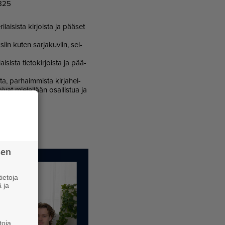
 825
­lai­sis­ta kir­jois­ta ja pää­set
­siin ku­ten sar­ja­ku­viin, sel­
i­sis­ta tie­to­kir­jois­ta ja pää­
­ta, par­haim­mis­ta kir­ja­hel­
i­vat mie­lel­lään osal­lis­tua ja
sen
ietoja
 ja
toja