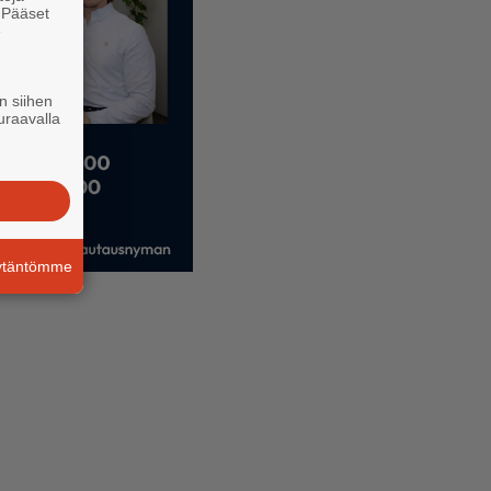
. Pääset
e
n siihen
uraavalla
äytäntömme