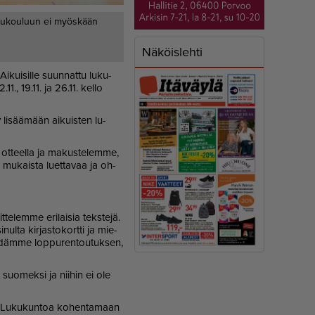
ukukouluun ei myöskään
Näköislehti
­kui­sil­le suun­nat­tu lu­ku­
11., 19.11. ja 26.11. kel­lo
li­sää­mään ai­kuis­ten lu­
a ot­teel­la ja ma­kus­te­lem­me,
 mu­kais­ta lu­et­ta­vaa ja oh­
te­lem­me eri­lai­sia teks­te­jä.
nul­ta kir­jas­to­kort­ti ja mie­
i­däm­me lop­pu­ren­tou­tuk­sen,
t suo­mek­si ja nii­hin ei ole
ja Lu­ku­kun­toa ko­hen­ta­maan