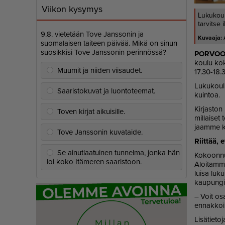
Viikon kysymys
Lukukoul
tarvitse
9.8. vietetään Tove Janssonin ja
suomalaisen taiteen päivää. Mikä on sinun
suosikkisi Tove Janssonin perinnössä?
POR­VO
kou­lu ko­k
Muumit ja niiden viisaudet.
17.30-18.
Lu­ku­kou­
Saaristokuvat ja luontoteemat.
kuin­toa.
Kir­jas­ton
Toven kirjat aikuisille.
mil­lai­set
jaam­me kii
Tove Janssonin kuvataide.
Riit­tää, e
Se ainutlaatuinen tunnelma, jonka hän
Ko­koon­num
loi koko Itämeren saaristoon.
Aloi­tam­me 
lui­sa lu­k
kau­pun­gi
– Voit osal
en­nak­koil
Li­sä­tie­to