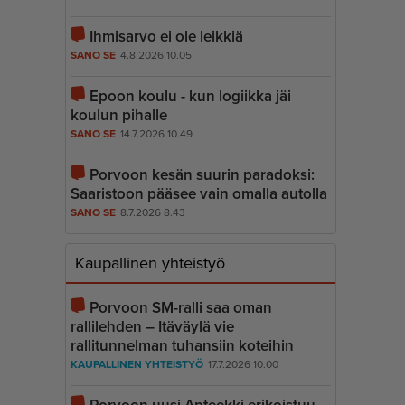
Ihmisarvo ei ole leikkiä
SANO SE
4.8.2026 10.05
Epoon koulu - kun logiikka jäi
koulun pihalle
SANO SE
14.7.2026 10.49
Porvoon kesän suurin paradoksi:
Saaristoon pääsee vain omalla autolla
SANO SE
8.7.2026 8.43
Kaupallinen yhteistyö
Porvoon SM-ralli saa oman
rallilehden – Itäväylä vie
rallitunnelman tuhansiin koteihin
KAUPALLINEN YHTEISTYÖ
17.7.2026 10.00