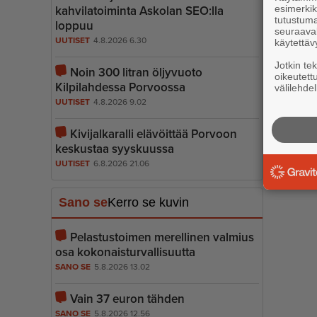
esimerkiks
kahvilatoiminta Askolan SEO:lla
tutustuma
loppuu
seuraaval
UUTISET
4.8.2026 6.30
käytettäv
Jotkin te
Noin 300 litran öljyvuoto
oikeutett
Kilpilahdessa Porvoossa
välilehdel
UUTISET
4.8.2026 9.02
Kivijalkaralli elävöittää Porvoon
keskustaa syyskuussa
UUTISET
6.8.2026 21.06
Sano se
Kerro se kuvin
Pelastustoimen merellinen valmius
osa kokonais­tur­val­li­suutta
SANO SE
5.8.2026 13.02
Vain 37 euron tähden
SANO SE
5.8.2026 12.56