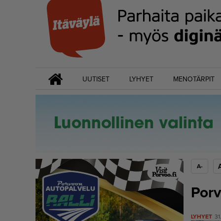
UUTISET
LYHYET
MENOTÄRPIT
A-
Porv
LYHYET
31