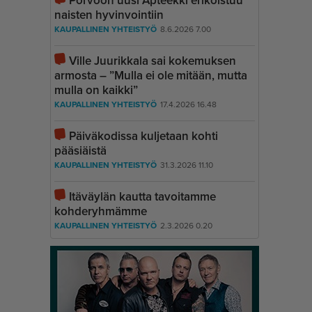
Porvoon uusi Apteekki erikoistuu
naisten hyvinvointiin
KAUPALLINEN YHTEISTYÖ
8.6.2026 7.00
Ville Juurikkala sai kokemuksen
armosta – ”Mulla ei ole mitään, mutta
mulla on kaikki”
KAUPALLINEN YHTEISTYÖ
17.4.2026 16.48
Päiväkodissa kuljetaan kohti
pääsiäistä
KAUPALLINEN YHTEISTYÖ
31.3.2026 11.10
Itäväylän kautta tavoitamme
kohderyhmämme
KAUPALLINEN YHTEISTYÖ
2.3.2026 0.20