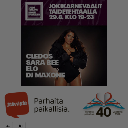
A+
A-