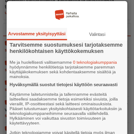
taiteilijan väri-iloittelua, kauneutta ja lapsuudesta
tuttuja kesätuokioita
UUTISET
7.8.2026 10.15
Sano se
Kerro se kuvin
Arvostamme yksityisyyttäsi
Valintasi
Näsin hammashuolto
Tarvitsemme suostumuksesi tarjotaksemme
henkilökohtaisen käyttökokemuksen
SANO SE
10.8.2026 13.33
Me ja huolellisesti valitsemamme
0 teknologiakumppania
Perustettava saaristoneuvosto on tärkeä uudistus
hyödynnämme henkilötietoja tarjotaksemme paremman
SANO SE
10.8.2026 13.09
käyttäjäkokemuksen sekä kohdentaaksemme sisältöä ja
mainoksia.
Onpa merkillistä
Hyväksymällä suostut tietojesi käyttöön seuraavasti
SANO SE
10.8.2026 13.05
Käytämme laitetunnisteita ja tallennamme evästeitä
laitteellesi saadaksemme tietoja esimerkiksi sivuista, joilla
Pelastustoimen merellinen valmius osa kokonais­tur­
vierailit, IP-osoitteestasi sekä laitteesi ominaisuuksista.
Pääset tutustumaan yksityiskohtaisesti käyttötarkoituksiin ja
val­li­suutta
teknologiakumppaneihimme seuraavalla välilehdellä.
SANO SE
5.8.2026 13.02
Hylkääminen voi vaikuttaa sivuston toimivuuteen ja
käytettävyyteen.
Vain 37 euron tähden
Jotkin teknologiamme voivat käsitellä tietoja myös ilman