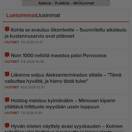
Luetuimmat
Uusimmat
Kohta se avautuu liikenteelle – Suunniteltu aikataulu
ja kustannusarvio ovat pitäneet
UUTISET
7.8.2026 15.47
Noin 1000 neliötä maastoa paloi Porvoossa
UUTISET
9.8.2026 19.08
Liikenne soljuu Aleksanterinkadun sillalla – "Tämä
vaikuttaa hyvältä, ja hieno tästä tulee"
UUTISET
10.8.2026 13.57
Hotdog maistuu kylmänäkin – Mimosan kiparin
yllättävä hittituote myydään usein loppuun
UUTISET
7.8.2026 6.30
Hyvän mielen näyttely avasi syyskauden – Kolmen