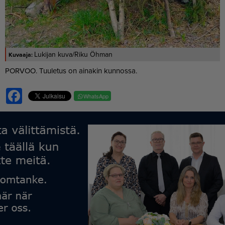
Lukijan kuva/Riku Öhman
POR­VOO. Tuu­le­tus on ai­na­kin kun­nos­sa.
Facebook
WhatsApp