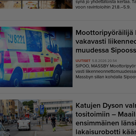
sy­nä jo yh­det­tä­tois­ta ker­taa. Ta
voon ra­vin­to­loi­hin 21.8.–5.9.
Moottoripyöräilijä
vakavasti liiken­ne­o
muudessa Sipoos
UUTISET
5.8.2026 20.54
SI­POO, MAS­S­BY
Moot­to­ri­pyö­rä
vas­ti lii­ken­ne­on­net­to­muu­des­s
Mas­s­byn sil­lan koh­dal­la Si­poos­
Katujen Dyson val
tositoimiin – Maa
ensimmäinen läns
lakaisurobotti kää