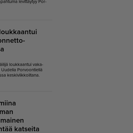
­pah­tu­ma le­vit­täy­tyy Por­
 loukkaantui
n­net­to­
sa
i­li­jä louk­kaan­tui va­ka­
a Uu­del­la Por­voon­tiel­lä
sa kes­ki­viik­koil­ta­na.
miina
ilman
imainen
ntää katseita