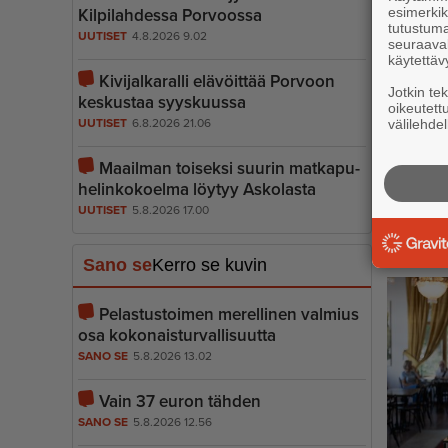
esimerkiks
Kilpilahdessa Porvoossa
tutustuma
UUTISET
4.8.2026 9.02
seuraaval
käytettäv
Kivijalkaralli elävöittää Porvoon
Jotkin te
keskustaa syyskuussa
oikeutett
UUTISET
6.8.2026 21.06
välilehdel
Maailman toiseksi suurin matkapu­
he­lin­ko­koelma löytyy Askolasta
UUTISET
5.8.2026 17.00
Sano se
Kerro se kuvin
Pelastustoimen merellinen valmius
osa kokonais­tur­val­li­suutta
SANO SE
5.8.2026 13.02
Vain 37 euron tähden
SANO SE
5.8.2026 12.56