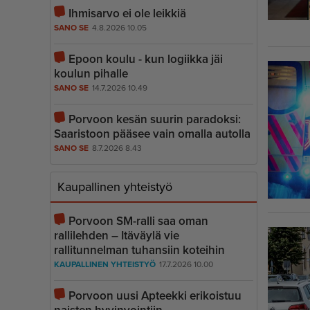
Ihmisarvo ei ole leikkiä
SANO SE
4.8.2026 10.05
Epoon koulu - kun logiikka jäi
koulun pihalle
SANO SE
14.7.2026 10.49
Porvoon kesän suurin paradoksi:
Saaristoon pääsee vain omalla autolla
SANO SE
8.7.2026 8.43
Kaupallinen yhteistyö
Porvoon SM-ralli saa oman
rallilehden – Itäväylä vie
rallitunnelman tuhansiin koteihin
KAUPALLINEN YHTEISTYÖ
17.7.2026 10.00
Porvoon uusi Apteekki erikoistuu