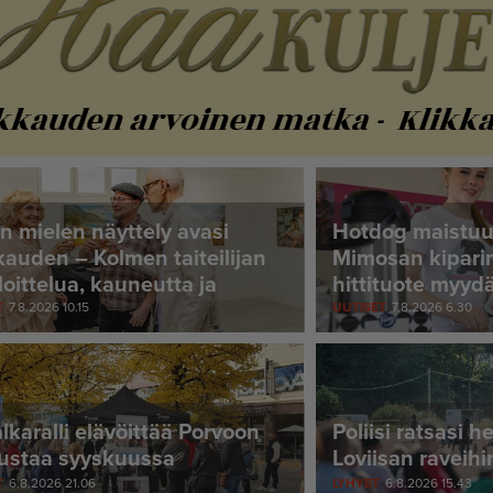
n mielen näyttely avasi
Hotdog maistuu
kauden – Kolmen taiteilijan
Mimosan kiparin
iloittelua, kauneutta ja
hittituote myyd
uudesta tuttuja kesätuokioita
loppuun
T
7.8.2026 10.15
UUTISET
7.8.2026 6.30
alkaralli elävöittää Porvoon
Poliisi ratsasi 
ustaa syyskuussa
Loviisan raveihi
T
6.8.2026 21.06
LYHYET
6.8.2026 15.43