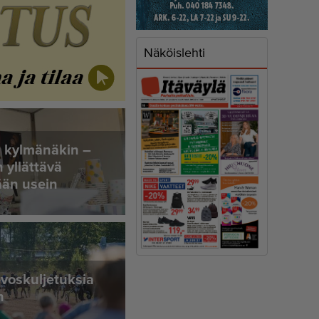
Näköislehti
 kylmänäkin –
 yllättävä
ään usein
hevoskuljetuksia
n