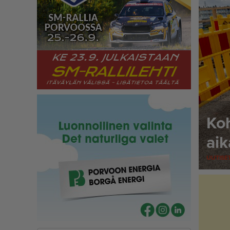
Koh
aik
UUTISE