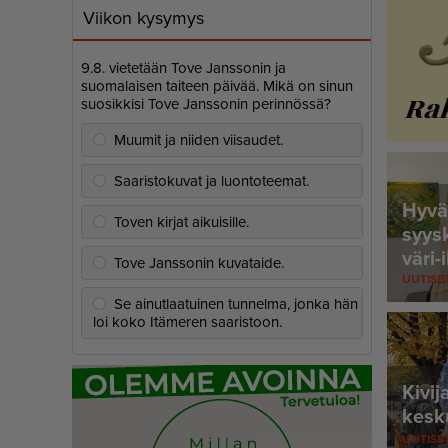
Viikon kysymys
9.8. vietetään Tove Janssonin ja
suomalaisen taiteen päivää. Mikä on sinun
suosikkisi Tove Janssonin perinnössä?
Muumit ja niiden viisaudet.
Saaristokuvat ja luontoteemat.
Hyvä
Toven kirjat aikuisille.
syys
väri-
Tove Janssonin kuvataide.
laps
UUTISE
Se ainutlaatuinen tunnelma, jonka hän
loi koko Itämeren saaristoon.
Kivij
kesk
UUTISE