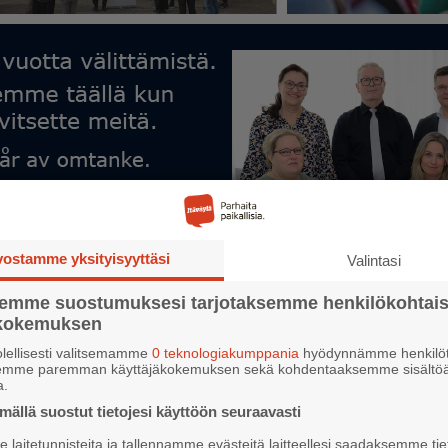
vostamme yksityisyyttäsi
Valintasi
semme suostumuksesi tarjotaksemme henkilökohtai
ökokemuksen
lellisesti valitsemamme
0 teknologiakumppania
hyödynnämme henkilöt
semme paremman käyttäjäkokemuksen sekä kohdentaaksemme sisältöä
a.
ällä suostut tietojesi käyttöön seuraavasti
laitetunnisteita ja tallennamme evästeitä laitteellesi saadaksemme tie