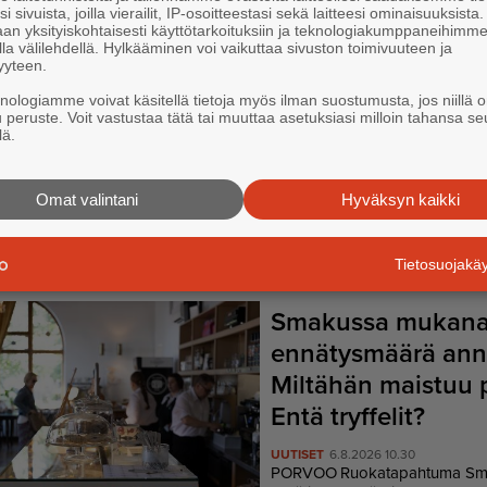
i sivuista, joilla vierailit, IP-osoitteestasi sekä laitteesi ominaisuuksista
Galleristi: Porvoon
an yksityiskohtaisesti käyttötarkoituksiin ja teknologiakumppaneihimm
kansainväliset mes
la välilehdellä. Hylkääminen voi vaikuttaa sivuston toimivuuteen ja
yyteen.
ansaitsevat oman
knologiamme voivat käsitellä tietoja myös ilman suostumusta, jos niillä o
takaisin
u peruste. Voit vastustaa tätä tai muuttaa asetuksiasi milloin tahansa se
lä.
UUTISET
6.8.2026 15.26
POR­VOO, HAIK­KOO
Al­bert Edel
Vil­la Al­ber­tin näyt­te­lyi­den suun­n
Omat valintani
Hyväksyn kaikki
vas­taa­va Al­bert Edel­fel­tin sää­ti­
Han­na Kaa­ri­na Syr­jä­läi­nen
pal­j
Tietosuojak
Smakussa mukan
ennätysmäärä ann
Miltähän maistuu
Entä tryffelit?
UUTISET
6.8.2026 10.30
POR­VOO
Ruo­ka­ta­pah­tu­ma Sma