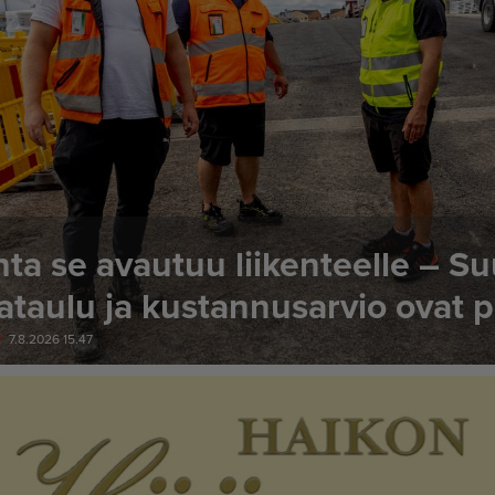
ta se avautuu liikenteelle – Su
ataulu ja kustannusarvio ovat p
T
7.8.2026 15.47