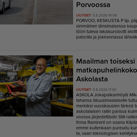
Porvoossa
UUTISET
5.8.2026 19.08
POR­VOO, KES­KUS­TA
P iip, pii
sim­mäi­nen län­si­mai­ses­sa kau­p
töön tu­le­va la­kai­su­ro­bot­ti al
pa­to­ril­la ja jo­ki­ran­nas­sa lä­hi­vi
Maailman toiseksi
matkapu­he­lin­ko­k
Askolasta
UUTISET
5.8.2026 17.00
AS­KO­LA
Jo­ka­pai­kan­höy­lä
Mika
ta­han­sa itä­uu­si­maa­lai­sel­le tut­t
mer­kik­si vuo­si­kau­sien tär­keä t
as­ko­la­lai­sen ral­lin pa­ris­sa ku
voos­sa jär­jes­tet­tä­viin SM-ral­li­
fir­ma Ra­mi­rent on osa­na Kil­pi­
em­me kui­ten­kaan pu­reu­du kum
ta, vaan tek­no­lo­gi­sen ke­hi­tyk­s