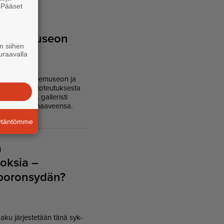
. Pääset
e
tarit
 taidemuseon
n siihen
uraavalla
­fel­tin atel­jee­mu­se­on ja
it­te­lus­ta ja to­teu­tuk­ses­ta
ön asi­a­mies, gal­le­ris­ti
as­ti suu­ren haa­veen­sa.
äytäntömme
a
oksia –
 poronsydän?
ku jär­jes­te­tään tänä syk­