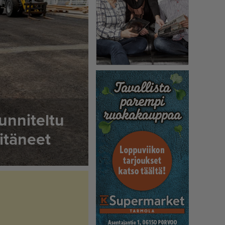
unniteltu
itäneet