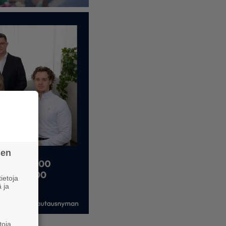
sen
ietoja
 ja
toja