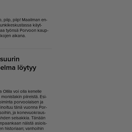
p, piip, piip! Maa­il­man en­
un­ki­kes­kus­tas­sa käyt­
oit­taa työn­sä Por­voon kaup­
ik­ko­jen ai­ka­na.
 suurin
oelma löytyy
 Ol­li­la
voi ol­la ke­nel­le
u mo­nis­ta­kin pii­reis­tä. Esi­
oi­min­ta por­voo­lai­sen ja
l­mi­noi­tuu tänä vuon­na Por­
ki­soi­hin, ja ko­ne­vuok­raus­
lah­den sei­sak­kia. Tä­nään
­paan­kaan näis­tä asi­ois­
en his­to­ri­aan; van­hoi­hin