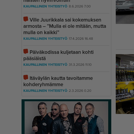
naisten hyvinvointiin
KAUPALLINEN YHTEISTYÖ
8.6.2026 7.00
Ville Juurikkala sai kokemuksen
armosta – ”Mulla ei ole mitään, mutta
mulla on kaikki”
KAUPALLINEN YHTEISTYÖ
17.4.2026 16.48
Päiväkodissa kuljetaan kohti
pääsiäistä
KAUPALLINEN YHTEISTYÖ
31.3.2026 11.10
Itäväylän kautta tavoitamme
kohderyhmämme
KAUPALLINEN YHTEISTYÖ
2.3.2026 0.20