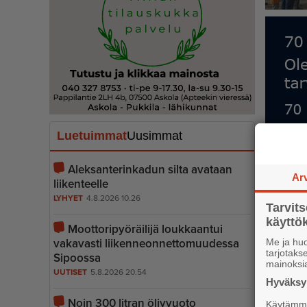
Luetuimmat
Uusimmat
Aleksanterinkadun silta avataan
Ar
liikenteelle
LYHYET
4.8.2026 10.26
Tarvit
käytt
Moottoripyöräilijä loukkaantui
vakavasti liiken­ne­on­net­to­muudessa
Me ja huo
tarjotak
Sipoossa
mainoksi
UUTISET
5.8.2026 20.54
Hyväksym
Noin 300 litran öljyvuoto
Käytämme 