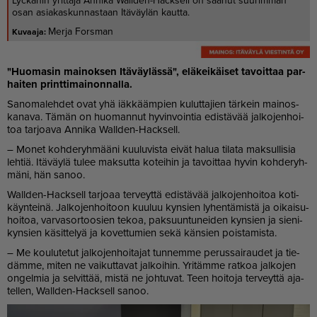
Lyckanin yrittäjä Annika Wallden-Hacksell on saanut suurimman
osan asiakaskunnastaan Itäväylän kautta.
Merja Forsman
"Huo­ma­sin mai­nok­sen Itä­väy­läs­sä", elä­kei­käi­set ta­voit­taa par­
hai­ten print­ti­mai­non­nal­la.
Sa­no­ma­leh­det ovat yhä iäk­kääm­pien ku­lut­ta­jien tär­kein mai­nos­
ka­na­va. Tä­män on huo­man­nut hy­vin­voin­tia edis­tä­vää jal­ko­jen­hoi­
toa tar­jo­a­va An­ni­ka Wal­l­den-Hack­sell.
– Mo­net koh­de­ryh­mää­ni kuu­lu­vis­ta ei­vät ha­lua ti­la­ta mak­sul­li­sia
leh­tiä. Itä­väy­lä tu­lee mak­sut­ta ko­tei­hin ja ta­voit­taa hy­vin koh­de­ryh­
mä­ni, hän sa­noo.
Wal­l­den-Hack­sell tar­jo­aa ter­veyt­tä edis­tä­vää jal­ko­jen­hoi­toa ko­ti­
käyn­tei­nä. Jal­ko­jen­hoi­toon kuu­luu kyn­sien ly­hen­tä­mis­tä ja oi­kai­su­
hoi­toa, var­va­sor­too­sien te­koa, pak­suun­tu­nei­den kyn­sien ja sie­ni­
kyn­sien kä­sit­te­lyä ja ko­vet­tu­mien sekä kän­sien pois­ta­mis­ta.
– Me kou­lu­te­tut jal­ko­jen­hoi­ta­jat tun­nem­me pe­rus­sai­rau­det ja tie­
däm­me, mi­ten ne vai­kut­ta­vat jal­koi­hin. Yri­täm­me rat­koa jal­ko­jen
on­gel­mia ja sel­vit­tää, mis­tä ne joh­tu­vat. Teen hoi­to­ja ter­veyt­tä aja­
tel­len, Wal­l­den-Hack­sell sa­noo.