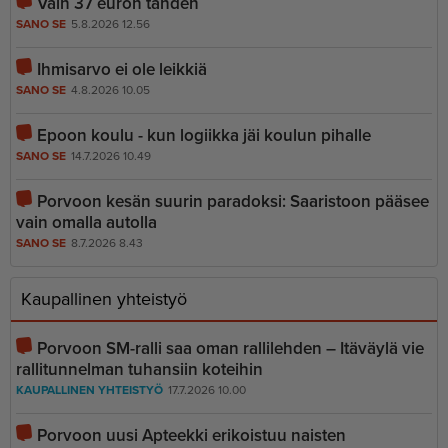
Vain 37 euron tähden
SANO SE
5.8.2026 12.56
Ihmisarvo ei ole leikkiä
SANO SE
4.8.2026 10.05
Epoon koulu - kun logiikka jäi koulun pihalle
SANO SE
14.7.2026 10.49
Porvoon kesän suurin paradoksi: Saaristoon pääsee
vain omalla autolla
SANO SE
8.7.2026 8.43
Kaupallinen yhteistyö
Porvoon SM-ralli saa oman rallilehden – Itäväylä vie
rallitunnelman tuhansiin koteihin
KAUPALLINEN YHTEISTYÖ
17.7.2026 10.00
Porvoon uusi Apteekki erikoistuu naisten