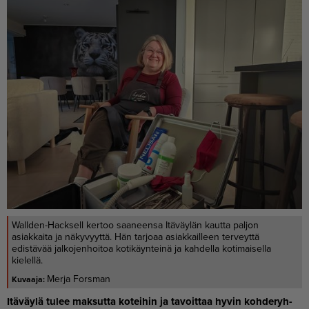
Wallden-Hacksell kertoo saaneensa Itäväylän kautta paljon
asiakkaita ja näkyvyyttä. Hän tarjoaa asiakkailleen terveyttä
edistävää jalkojenhoitoa kotikäynteinä ja kahdella kotimaisella
kielellä.
Merja Forsman
Itä­väy­lä tu­lee mak­sut­ta ko­tei­hin ja ta­voit­taa hy­vin koh­de­ryh­