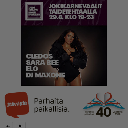
A+
A-