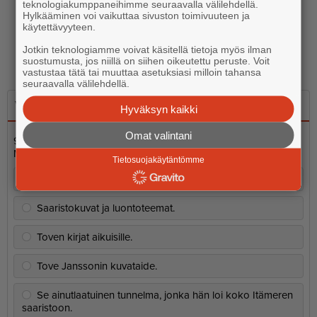
teknologiakumppaneihimme seuraavalla välilehdellä.
Hylkääminen voi vaikuttaa sivuston toimivuuteen ja
käytettävyyteen.
Jotkin teknologiamme voivat käsitellä tietoja myös ilman
suostumusta, jos niillä on siihen oikeutettu peruste. Voit
vastustaa tätä tai muuttaa asetuksiasi milloin tahansa
seuraavalla välilehdellä.
Viikon kysymys
Hyväksyn kaikki
Omat valintani
9.8. vietetään Tove Janssonin ja suomalaisen taiteen päivää.
Mikä on sinun suosikkisi Tove Janssonin perinnössä?
Tietosuojakäytäntömme
Muumit ja niiden viisaudet.
Saaristokuvat ja luontoteemat.
Toven kirjat aikuisille.
Tove Janssonin kuvataide.
Se ainutlaatuinen tunnelma, jonka hän loi koko Itämeren
saaristoon.