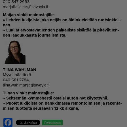
040 547 2993,
mar­jat­ta.lai­ne@]ita­va­y­la.fi
Mai­jan vin­kit mai­nos­ta­jil­le:
» Leh­den lu­ki­jois­ta joka nel­jäs on äi­din­kie­lel­tään ruot­sin­kie­li­
nen.
» Lu­ki­jat ar­vos­ta­vat leh­den pai­kal­lis­ta si­säl­töä ja pi­tä­vät leh­
den laa­duk­kaas­ta jour­na­lis­mis­ta.
TII­NA WAHL­MAN
Myyn­ti­pääl­lik­kö
040 581 2784,
tii­na.wahl­man[at]ita­va­y­la.fi
Tii­nan vin­kit mai­nos­ta­jil­le:
» Seit­se­män kym­me­nes­tä os­tai­si au­ton nyt käy­tet­ty­nä.
» Puo­let lu­ki­jois­ta on hank­ki­mas­sa re­mon­toi­mi­sen ja ra­ken­ta­
mi­sen tuot­tei­ta seu­raa­van 12 kk ai­ka­na.
Facebook
WhatsApp