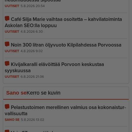
UUTISET
5.8.2026 20.54
Café Silja Marie vaihtaa osoitetta – kahvilatoiminta
Askolan SEO:lla loppuu
UUTISET
4.8.2026 6.30
Noin 300 litran öljyvuoto Kilpilahdessa Porvoossa
UUTISET
4.8.2026 9.02
Kivijalkaralli elävöittää Porvoon keskustaa
syyskuussa
UUTISET
6.8.2026 21.06
Sano se
Kerro se kuvin
Pelastustoimen merellinen valmius osa kokonais­tur­
val­li­suutta
SANO SE
5.8.2026 13.02