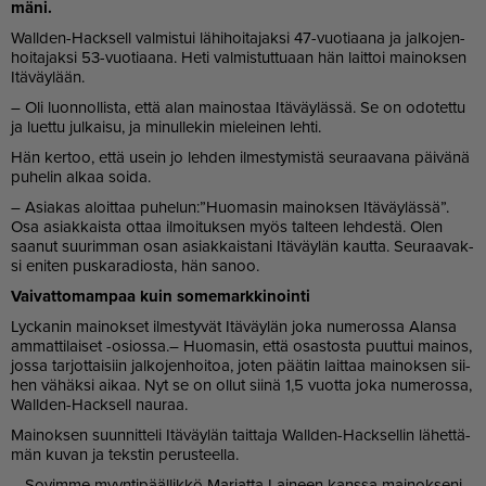
mä­ni.
Wal­l­den-Hack­sell val­mis­tui lä­hi­hoi­ta­jak­si 47-vuo­ti­aa­na ja jal­ko­jen­
hoi­ta­jak­si 53-vuo­ti­aa­na. Heti val­mis­tut­tu­aan hän lait­toi mai­nok­sen
Itä­väy­lään.
– Oli luon­nol­lis­ta, et­tä alan mai­nos­taa Itä­väy­läs­sä. Se on odo­tet­tu
ja lu­et­tu jul­kai­su, ja mi­nul­le­kin mie­lei­nen leh­ti.
Hän ker­too, et­tä usein jo leh­den il­mes­ty­mis­tä seu­raa­va­na päi­vä­nä
pu­he­lin al­kaa soi­da.
– Asi­a­kas aloit­taa pu­he­lun:”Huo­ma­sin mai­nok­sen Itä­väy­läs­sä”.
Osa asi­ak­kais­ta ot­taa il­moi­tuk­sen myös tal­teen leh­des­tä. Olen
saa­nut suu­rim­man osan asi­ak­kais­ta­ni Itä­väy­län kaut­ta. Seu­raa­vak­
si eni­ten pus­ka­ra­di­os­ta, hän sa­noo.
Vai­vat­to­mam­paa kuin so­me­mark­ki­noin­ti
Lyc­ka­nin mai­nok­set il­mes­ty­vät Itä­väy­län joka nu­me­ros­sa Alan­sa
am­mat­ti­lai­set -osi­os­sa.– Huo­ma­sin, et­tä osas­tos­ta puut­tui mai­nos,
jos­sa tar­jot­tai­siin jal­ko­jen­hoi­toa, jo­ten pää­tin lait­taa mai­nok­sen sii­
hen vä­häk­si ai­kaa. Nyt se on ol­lut sii­nä 1,5 vuot­ta joka nu­me­ros­sa,
Wal­l­den-Hack­sell nau­raa.
Mai­nok­sen suun­nit­te­li Itä­väy­län tait­ta­ja Wal­l­den-Hack­sel­lin lä­het­tä­
män ku­van ja teks­tin pe­rus­teel­la.
– So­vim­me myyn­ti­pääl­lik­kö Mar­jat­ta Lai­neen kans­sa mai­nok­se­ni