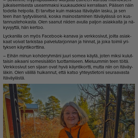
jul­kai­se­mi­ses­ta use­am­mak­si kuu­kau­dek­si ker­ral­laan. Pää­sen näin
to­del­la hel­pol­la. Ei tar­vit­se kuin mak­saa Itä­väy­län las­ku, ja sen
teen ihan tyy­ty­väi­se­nä, kos­ka mai­nos­ta­mi­nen Itä­väy­läs­sä on kus­
tan­nus­te­ho­kas­ta. Olen saa­nut nii­den avul­la pal­jon asi­ak­kai­ta ja nä­
ky­vyyt­tä, hän ker­too.
Lyc­ka­nil­la on myös Fa­ce­book-ka­na­va ja verk­ko­si­vut, joil­ta asi­ak­
kaat voi­vat tar­kis­taa pal­ve­lu­tar­jon­nan ja hin­nat, ja joka toi­mii yri­
tyk­sen käyn­ti­kort­ti­na.
– Ei­hän mi­nun koh­de­ryh­mä­ni juu­ri so­mea käy­tä, jo­ten mik­si ku­lut­
tai­sin ai­kaa­ni so­me­si­säl­lön tuot­ta­mi­seen. Mie­luum­min teen töi­tä.
Verk­ko­si­vut sen si­jaan ovat hyvä käyn­ti­kort­ti, mut­ta niin on Itä­väy­
lä­kin. Olen vä­lil­lä hui­kan­nut, et­tä kat­so yh­teys­tie­to­ni seu­raa­vas­ta
Itä­väy­läs­tä.