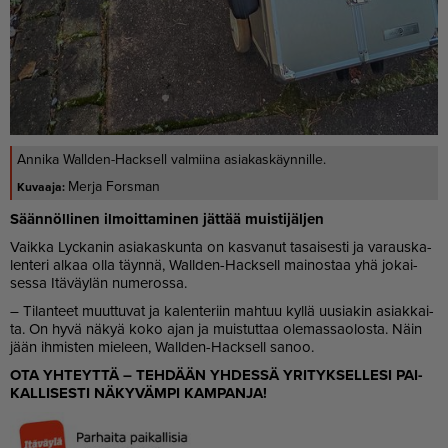
Annika Wallden-Hacksell valmiina asiakaskäynnille.
Merja Forsman
Sään­nöl­li­nen il­moit­ta­mi­nen jät­tää muis­ti­jäl­jen
Vaik­ka Lyc­ka­nin asi­a­kas­kun­ta on kas­va­nut ta­sai­ses­ti ja va­raus­ka­
len­te­ri al­kaa ol­la täyn­nä, Wal­l­den-Hack­sell mai­nos­taa yhä jo­kai­
ses­sa Itä­väy­län nu­me­ros­sa.
– Ti­lan­teet muut­tu­vat ja ka­len­te­riin mah­tuu kyl­lä uu­si­a­kin asi­ak­kai­
ta. On hyvä nä­kyä koko ajan ja muis­tut­taa ole­mas­sa­o­los­ta. Näin
jään ih­mis­ten mie­leen, Wal­l­den-Hack­sell sa­noo.
OTA YH­TEYT­TÄ – TEH­DÄÄN YH­DES­SÄ YRI­TYK­SEL­LE­SI PAI­
KAL­LI­SES­TI NÄ­KY­VÄM­PI KAM­PAN­JA!