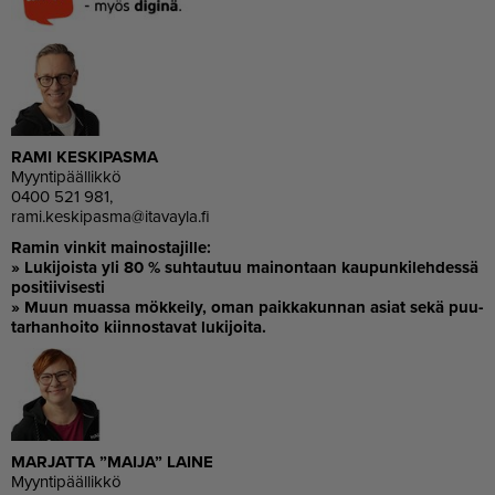
RAMI KES­KI­PAS­MA
Myyn­ti­pääl­lik­kö
0400 521 981,
rami.kes­ki­pas­ma@ita­va­y­la.fi
Ra­min vin­kit mai­nos­ta­jil­le:
» Lu­ki­jois­ta yli 80 % suh­tau­tuu mai­non­taan kau­pun­ki­leh­des­sä
po­si­tii­vi­ses­ti
» Muun mu­as­sa mök­kei­ly, oman paik­ka­kun­nan asi­at sekä puu­
tar­han­hoi­to kiin­nos­ta­vat lu­ki­joi­ta.
MAR­JAT­TA ”MAI­JA” LAI­NE
Myyn­ti­pääl­lik­kö