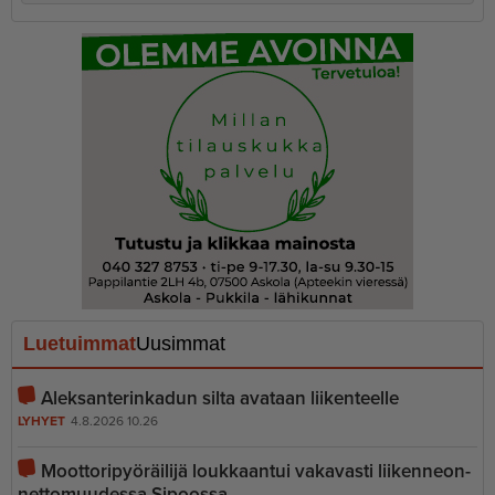
Luetuimmat
Uusimmat
Aleksanterinkadun silta avataan liikenteelle
LYHYET
4.8.2026 10.26
Moottoripyöräilijä loukkaantui vakavasti liiken­ne­on­
net­to­muudessa Sipoossa