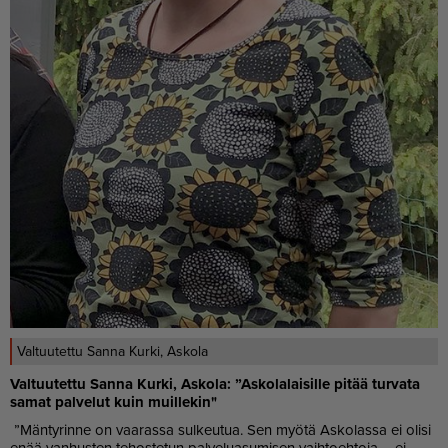
Valtuutettu Sanna Kurki, Askola
Val­tuu­tet­tu San­na Kur­ki, As­ko­la: ”As­ko­la­lai­sil­le pi­tää tur­va­ta
sa­mat pal­ve­lut kuin muil­le­kin"
”Män­ty­rin­ne on vaa­ras­sa sul­keu­tua. Sen myö­tä As­ko­las­sa ei oli­si
enää van­hus­ten te­hos­te­tun pal­ve­lu­a­su­mi­sen vaih­to­eh­to­ja – ei