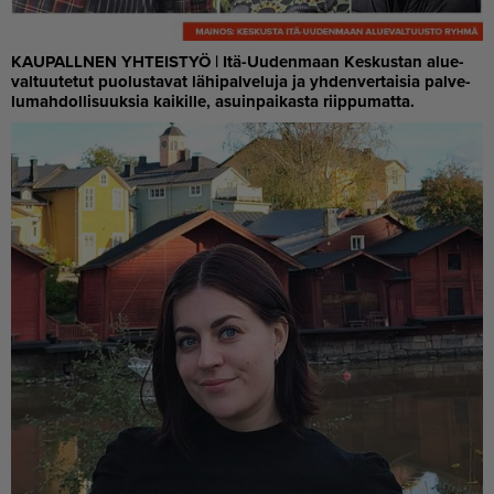
KAU­PAL­L­NEN YH­TEIS­TYÖ | Itä-Uu­den­maan Kes­kus­tan alu­e­
val­tuu­te­tut puo­lus­ta­vat lä­hi­pal­ve­lu­ja ja yh­den­ver­tai­sia pal­ve­
lu­mah­dol­li­suuk­sia kai­kil­le, asuin­pai­kas­ta riip­pu­mat­ta.