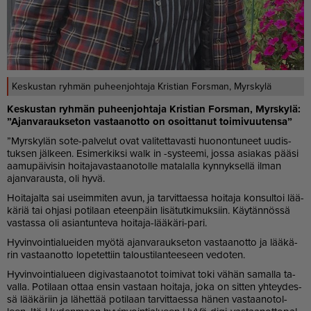
Keskustan ryhmän puheenjohtaja Kristian Forsman, Myrskylä
Kes­kus­tan ryh­män pu­heen­joh­ta­ja Kris­ti­an Fors­man, Myrs­ky­lä:
”Ajan­va­rauk­se­ton vas­taa­not­to on osoit­ta­nut toi­mi­vuu­ten­sa”
”Myrs­ky­län sote-pal­ve­lut ovat va­li­tet­ta­vas­ti huo­non­tu­neet uu­dis­
tuk­sen jäl­keen. Esi­mer­kik­si walk in -sys­tee­mi, jos­sa asi­a­kas pää­si
aa­mu­päi­vi­sin hoi­ta­ja­vas­taa­no­tol­le ma­ta­lal­la kyn­nyk­sel­lä il­man
ajan­va­raus­ta, oli hyvä.
Hoi­ta­jal­ta sai useim­mi­ten avun, ja tar­vit­ta­es­sa hoi­ta­ja kon­sul­toi lää­
kä­riä tai oh­ja­si po­ti­laan eteen­päin li­sä­tut­ki­muk­siin. Käy­tän­nös­sä
vas­tas­sa oli asi­an­tun­te­va hoi­ta­ja-lää­kä­ri-pari.
Hy­vin­voin­ti­a­lu­ei­den myö­tä ajan­va­rauk­se­ton vas­taa­not­to ja lää­kä­
rin vas­taa­not­to lo­pe­tet­tiin ta­lous­ti­lan­tee­seen ve­do­ten.
Hy­vin­voin­ti­a­lu­een di­gi­vas­taa­no­tot toi­mi­vat toki vä­hän sa­mal­la ta­
val­la. Po­ti­laan ot­taa en­sin vas­taan hoi­ta­ja, joka on sit­ten yh­tey­des­
sä lää­kä­riin ja lä­het­tää po­ti­laan tar­vit­ta­es­sa hä­nen vas­taa­no­tol­