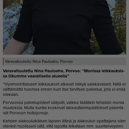
Varavaltuutettu Nina Pauloaho, Porvoo
Va­ra­val­tuu­tet­tu Nina Pau­lo­a­ho, Por­voo: ”Mo­nis­sa leik­kauk­sis­
sa lii­kum­me vaa­ral­li­sel­la alu­eel­la”
”Hy­vin­voin­ti­a­lu­een leik­kauk­set al­ka­vat nä­kyä sa­la­ka­va­las­ti. Nii­tä ei
vält­tä­mät­tä huo­maa en­nen kuin it­se tar­vit­see pal­ve­lua, jota ei enää
ole­kaan.
Por­voos­sa pal­ve­lu­pis­teet säi­ly­vät, vaik­ka tääl­lä­kin teh­dään mo­nia
muu­tok­sia. Mui­ta kun­tia kos­ke­vat lak­kaut­ta­mis­pää­tök­set pi­den­tä­
vät Por­voon hoi­to­jo­no­ja.
Kah­den ala­kou­lui­käi­sen lap­sen äi­ti­nä ja ala­kou­lun opet­ta­ja­na olen
eten­kin huo­lis­sa­ni sii­tä, et­tä lap­sil­ta lei­ka­taan mm. suun­ter­vey­den­