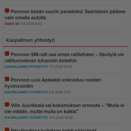
Porvoon kesän suurin paradoksi: Saaristoon pääsee
vain omalla autolla
SANO SE
8.7.2026 8.43
Kaupallinen yhteistyö
Porvoon SM-ralli saa oman rallilehden – Itäväylä vie
rallitunnelman tuhansiin koteihin
KAUPALLINEN YHTEISTYÖ
17.7.2026 10.00
Porvoon uusi Apteekki erikoistuu naisten
hyvinvointiin
KAUPALLINEN YHTEISTYÖ
8.6.2026 7.00
Ville Juurikkala sai kokemuksen armosta – ”Mulla ei
ole mitään, mutta mulla on kaikki”
KAUPALLINEN YHTEISTYÖ
17.4.2026 16.48
Päiväkodissa kuljetaan kohti pääsiäistä