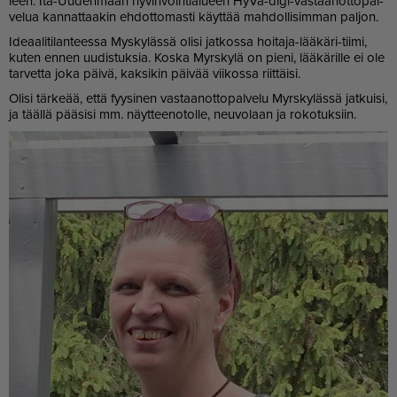
leen. Itä-Uu­den­maan hy­vin­voin­ti­a­lu­een HyVä-digi-vas­taa­not­to­pal­
ve­lua kan­nat­taa­kin eh­dot­to­mas­ti käyt­tää mah­dol­li­sim­man pal­jon.
Ide­aa­li­ti­lan­tees­sa Mys­ky­läs­sä oli­si jat­kos­sa hoi­ta­ja-lää­kä­ri-tii­mi,
ku­ten en­nen uu­dis­tuk­sia. Kos­ka Myrs­ky­lä on pie­ni, lää­kä­ril­le ei ole
tar­vet­ta joka päi­vä, kak­si­kin päi­vää vii­kos­sa riit­täi­si.
Oli­si tär­ke­ää, et­tä fyy­si­nen vas­taa­not­to­pal­ve­lu Myrs­ky­läs­sä jat­kui­si,
ja tääl­lä pää­si­si mm. näyt­tee­no­tol­le, neu­vo­laan ja ro­ko­tuk­siin.