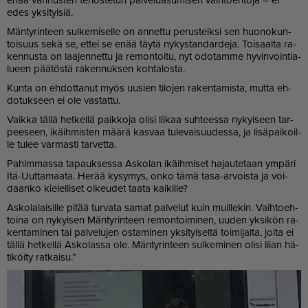
edes yk­si­tyi­siä.
Män­ty­rin­teen sul­ke­mi­sel­le on an­net­tu pe­rus­teik­si sen huo­no­kun­
toi­suus sekä se, et­tei se enää täy­tä ny­kys­tan­dar­de­ja. Toi­saal­ta ra­
ken­nus­ta on laa­jen­net­tu ja re­mon­toi­tu, nyt odo­tam­me hy­vin­voin­ti­a­
lu­een pää­tös­tä ra­ken­nuk­sen koh­ta­los­ta.
Kun­ta on eh­dot­ta­nut myös uu­sien ti­lo­jen ra­ken­ta­mis­ta, mut­ta eh­
do­tuk­seen ei ole vas­tat­tu.
Vaik­ka täl­lä het­kel­lä paik­ko­ja oli­si lii­kaa suh­tees­sa ny­kyi­seen tar­
pee­seen, ikäih­mis­ten mää­rä kas­vaa tu­le­vai­suu­des­sa, ja li­sä­pai­koil­
le tu­lee var­mas­ti tar­vet­ta.
Pa­him­mas­sa ta­pauk­ses­sa As­ko­lan ikäih­mi­set ha­jau­te­taan ym­pä­ri
Itä-Uut­ta­maa­ta. He­rää ky­sy­mys, on­ko tämä tasa-ar­vois­ta ja voi­
daan­ko kie­lel­li­set oi­keu­det taa­ta kai­kil­le?
As­ko­la­lai­sil­le pi­tää tur­va­ta sa­mat pal­ve­lut kuin muil­le­kin. Vaih­to­eh­
toi­na on ny­kyi­sen Män­ty­rin­teen re­mon­toi­mi­nen, uu­den yk­si­kön ra­
ken­ta­mi­nen tai pal­ve­lu­jen os­ta­mi­nen yk­si­tyi­sel­tä toi­mi­jal­ta, joi­ta ei
täl­lä het­kel­lä As­ko­las­sa ole. Män­ty­rin­teen sul­ke­mi­nen oli­si lii­an hä­
ti­köi­ty rat­kai­su.”