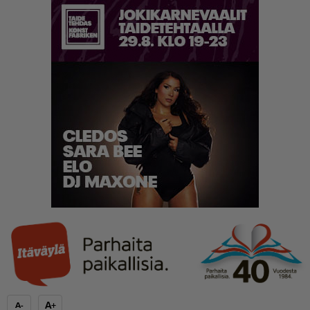
A+
A-