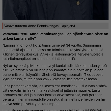
Varavaltuutettu Anne Penninkangas, Lapinjärvi
Va­ra­val­tuu­tet­tu An­ne Pen­nin­kan­gas, La­pin­jär­vi: ”Sote-pis­te on
tär­keä kun­ta­lai­sil­le”
”La­pin­jär­vi on ol­lut ko­ti­pi­tä­jä­ni vii­mei­set 34 vuot­ta. Suu­rim­man
osan täs­tä ajas­ta kun­nas­sa on toi­mi­nut sekä yk­si­tyis­lää­kä­ri et­tä
jul­ki­nen ter­veys­kes­kus. Äi­tiys- ja las­ten­neu­vo­la, ter­veys­huo­let ja
ru­tii­ni­toi­men­pi­teet on saa­nut hoi­dat­taa lä­hel­lä.
Nyt on synk­kiä pil­viä ke­rään­ty­nyt kun­ta­lai­sil­le tär­ke­än asi­an ym­pä­
ril­le. Ikäih­mis­ten on ol­lut help­po kään­tyä tu­tun hoi­ta­jan puo­leen
pu­he­li­mit­se tai käy­mäl­lä lä­hei­sel­lä ter­vey­sa­se­mal­la. Tie­dot ovat
kyl­lä ne­tis­sä, mut­ta ai­van kaik­ki ei­vät hal­lit­se tie­to­tek­niik­kaa.
Lap­si­per­heet kär­si­vät, jos las­ten en­sim­mäi­set kuu­si vuot­ta si­säl­tä­
vät neu­vo­la- ja lää­kä­rin­tar­kas­tuk­set oh­jat­tai­siin muu­al­le. Las­ta
odot­ta­va mi­ni­ä­ni ja nuo­ret ih­mi­set ar­vos­ta­vat sitä, et­tä per­heen
pe­rus­ta­mi­nen maa­seu­dul­le on­nis­tuu il­man, et­tä per­hei­den on ha­
et­ta­va sote-pal­ve­lut yhä kau­em­paa.
La­pin­jär­ven sote-ase­man lak­kau­tus mer­kit­si­si sitä, et­tä lää­kä­riin ei