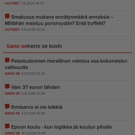
UUTISET
7.8.2026 15.47
Smakussa mukana ennätysmäärä annoksia –
Miltähän maistuu poronsydän? Entä tryffelit?
UUTISET
6.8.2026 10.30
Sano se
Kerro se kuvin
Pelastustoimen merellinen valmius osa kokonais­tur­
val­li­suutta
SANO SE
5.8.2026 13.02
Vain 37 euron tähden
SANO SE
5.8.2026 12.56
Ihmisarvo ei ole leikkiä
SANO SE
4.8.2026 10.05
Epoon koulu - kun logiikka jäi koulun pihalle
SANO SE
14.7.2026 10.49