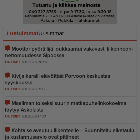
Luetuimmat
Uusimmat
Moottoripyöräilijä loukkaantui vakavasti liiken­ne­on­
net­to­muudessa Sipoossa
UUTISET
5.8.2026 20.54
Kivijalkaralli elävöittää Porvoon keskustaa
syyskuussa
UUTISET
6.8.2026 21.06
Maailman toiseksi suurin matkapu­he­lin­ko­koelma
löytyy Askolasta
UUTISET
5.8.2026 17.00
Kohta se avautuu liikenteelle – Suunniteltu aikataulu
ja kustannusarvio ovat pitäneet