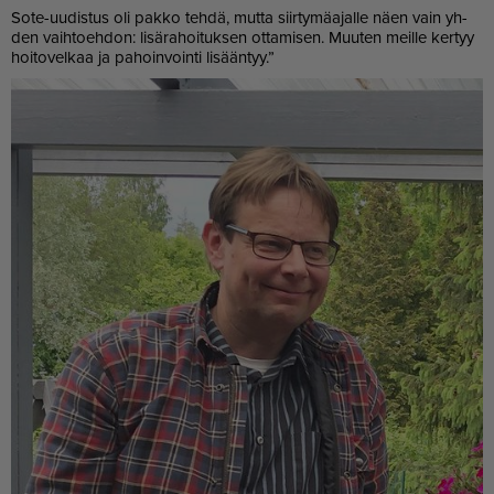
Sote-uu­dis­tus oli pak­ko teh­dä, mut­ta siir­ty­mä­a­jal­le näen vain yh­
den vaih­to­eh­don: li­sä­ra­hoi­tuk­sen ot­ta­mi­sen. Muu­ten meil­le ker­tyy
hoi­to­vel­kaa ja pa­hoin­voin­ti li­sään­tyy.”