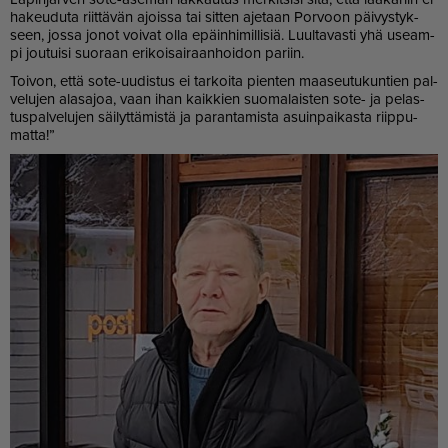
ha­keu­du­ta riit­tä­vän ajois­sa tai sit­ten aje­taan Por­voon päi­vys­tyk­
seen, jos­sa jo­not voi­vat ol­la epäin­hi­mil­li­siä. Luul­ta­vas­ti yhä use­am­
pi jou­tui­si suo­raan eri­koi­sai­raan­hoi­don pa­riin.
Toi­von, et­tä sote-uu­dis­tus ei tar­koi­ta pien­ten maa­seu­tu­kun­tien pal­
ve­lu­jen ala­sa­joa, vaan ihan kaik­kien suo­ma­lais­ten sote- ja pe­las­
tus­pal­ve­lu­jen säi­lyt­tä­mis­tä ja pa­ran­ta­mis­ta asuin­pai­kas­ta riip­pu­
mat­ta!”