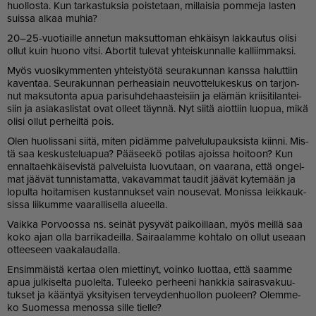
huol­los­ta. Kun tar­kas­tuk­sia pois­te­taan, mil­lai­sia pom­me­ja las­ten
suis­sa al­kaa mu­hia?
20–25-vuo­ti­ail­le an­ne­tun mak­sut­to­man eh­käi­syn lak­kau­tus oli­si
ol­lut kuin huo­no vit­si. Abor­tit tu­le­vat yh­teis­kun­nal­le kal­liim­mak­si.
Myös vuo­si­kym­men­ten yh­teis­työ­tä seu­ra­kun­nan kans­sa ha­lut­tiin
ka­ven­taa. Seu­ra­kun­nan per­he­a­si­ain neu­vot­te­lu­kes­kus on tar­jon­
nut mak­su­ton­ta apua pa­ri­suh­de­haas­tei­siin ja elä­män krii­si­ti­lan­tei­
siin ja asi­a­kas­lis­tat ovat ol­leet täyn­nä. Nyt sii­tä ai­ot­tiin luo­pua, mikä
oli­si ol­lut per­heil­tä pois.
Olen huo­lis­sa­ni sii­tä, mi­ten pi­däm­me pal­ve­lu­lu­pauk­sis­ta kiin­ni. Mis­
tä saa kes­kus­te­lu­a­pua? Pää­see­kö po­ti­las ajois­sa hoi­toon? Kun
en­nal­ta­eh­käi­se­vis­tä pal­ve­luis­ta luo­vu­taan, on vaa­ra­na, et­tä on­gel­
mat jää­vät tun­nis­ta­mat­ta, va­ka­vam­mat tau­dit jää­vät ky­te­mään ja
lo­pul­ta hoi­ta­mi­sen kus­tan­nuk­set vain nou­se­vat. Mo­nis­sa leik­kauk­
sis­sa lii­kum­me vaa­ral­li­sel­la alu­eel­la.
Vaik­ka Por­voos­sa ns. sei­nät py­sy­vät pai­koil­laan, myös meil­lä saa
koko ajan ol­la bar­ri­ka­deil­la. Sai­raa­lam­me koh­ta­lo on ol­lut use­aan
ot­tee­seen vaa­ka­lau­dal­la.
En­sim­mäis­tä ker­taa olen miet­ti­nyt, voin­ko luot­taa, et­tä saam­me
apua jul­ki­sel­ta puo­lel­ta. Tu­lee­ko per­hee­ni hank­kia sai­ras­va­kuu­
tuk­set ja kään­tyä yk­si­tyi­sen ter­vey­den­huol­lon puo­leen? Olem­me­
ko Suo­mes­sa me­nos­sa sil­le tiel­le?