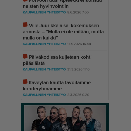
Porvoon uusi Apteekki erikoistuu
naisten hyvinvointiin
KAUPALLINEN YHTEISTYÖ
8.6.2026 7.00
Ville Juurikkala sai kokemuksen
armosta – ”Mulla ei ole mitään, mutta
mulla on kaikki”
KAUPALLINEN YHTEISTYÖ
17.4.2026 16.48
Päiväkodissa kuljetaan kohti
pääsiäistä
KAUPALLINEN YHTEISTYÖ
31.3.2026 11.10
Itäväylän kautta tavoitamme
kohderyhmämme
KAUPALLINEN YHTEISTYÖ
2.3.2026 0.20