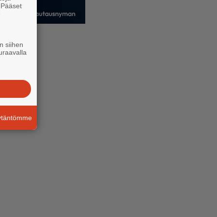
. Pääset
e
n siihen
uraavalla
äytäntömme