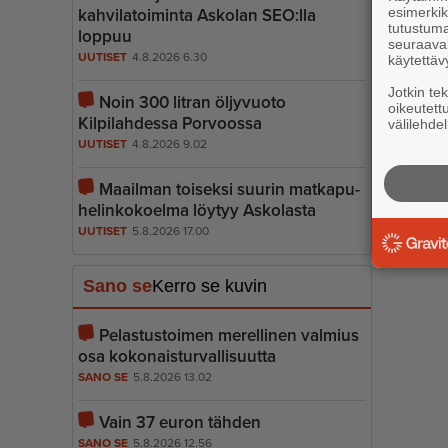
esimerkiks
kahvilatoiminta Askolan SEO:lla
tutustuma
loppuu
seuraaval
UUTISET
4.8.2026 6.30
käytettäv
Jotkin te
Noin 300 litran öljyvuoto
oikeutett
Kilpilahdessa Porvoossa
välilehdel
UUTISET
4.8.2026 9.02
Maailman toiseksi suurin matkapu­
he­lin­ko­koelma löytyy Askolasta
UUTISET
5.8.2026 17.00
Sano se
Kerro se kuvin
Pelastustoimen merellinen valmius
osa kokonais­tur­val­li­suutta
SANO SE
5.8.2026 13.02
Vain 37 euron tähden
SANO SE
5.8.2026 12.56