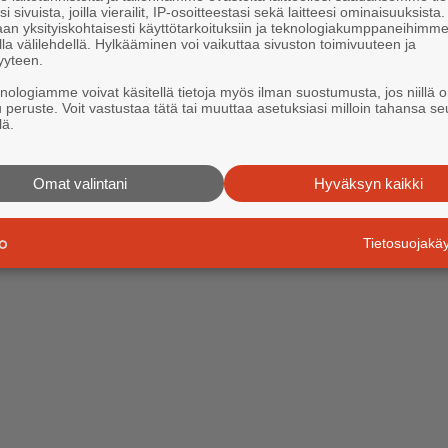
i sivuista, joilla vierailit, IP-osoitteestasi sekä laitteesi ominaisuuksista
an yksityiskohtaisesti käyttötarkoituksiin ja teknologiakumppaneihimm
la välilehdellä. Hylkääminen voi vaikuttaa sivuston toimivuuteen ja
yyteen.
knologiamme voivat käsitellä tietoja myös ilman suostumusta, jos niillä o
u peruste. Voit vastustaa tätä tai muuttaa asetuksiasi milloin tahansa se
lä.
Omat valintani
Hyväksyn kaikki
Tietosuojak