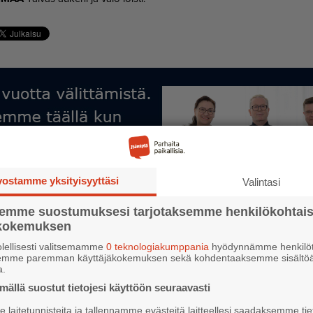
ebook
vostamme yksityisyyttäsi
Valintasi
semme suostumuksesi tarjotaksemme henkilökohtai
ökokemuksen
lellisesti valitsemamme
0 teknologiakumppania
hyödynnämme henkilöt
semme paremman käyttäjäkokemuksen sekä kohdentaaksemme sisältöä
a.
ällä suostut tietojesi käyttöön seuraavasti
laitetunnisteita ja tallennamme evästeitä laitteellesi saadaksemme tie