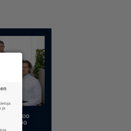
sen
ietoja
 ja
toja