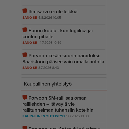
Ihmisarvo ei ole leikkiä
SANO SE
4.8.2026 10.05
Epoon koulu - kun logiikka jäi
koulun pihalle
SANO SE
14.7.2026 10.49
Porvoon kesän suurin paradoksi:
Saaristoon pääsee vain omalla autolla
SANO SE
8.7.2026 8.43
Kaupallinen yhteistyö
Porvoon SM-ralli saa oman
rallilehden – Itäväylä vie
rallitunnelman tuhansiin koteihin
KAUPALLINEN YHTEISTYÖ
17.7.2026 10.00