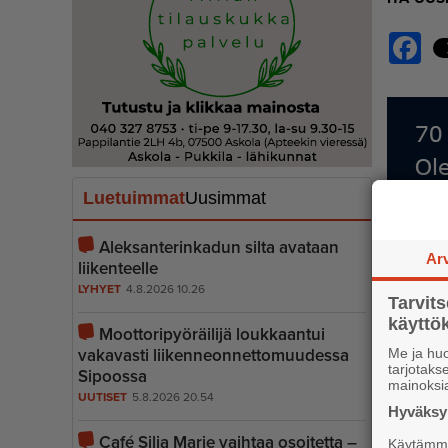
Fac
Luetuimmat
Uusimmat
Aleksanterinkadun silta avataan
Ar
liikenteelle
LYHYET
4.8.2026 10.26
Tarvit
käytt
Moottoripyöräilijä loukkaantui
vakavasti liiken­ne­on­net­to­muudessa
Me ja huo
tarjotak
Sipoossa
mainoksi
UUTISET
5.8.2026 20.54
Hyväksym
Café Silja Marie vaihtaa osoitetta –
Käytämme 