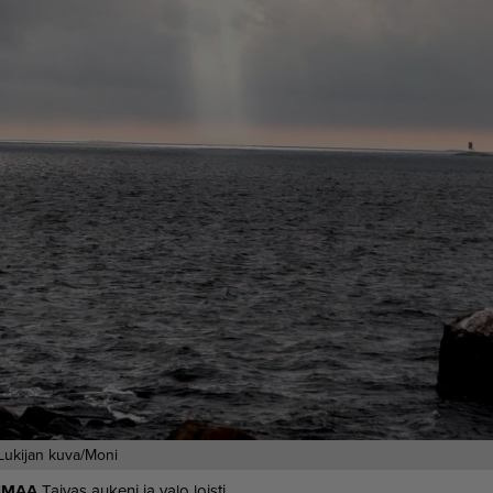
Lukijan kuva/Moni
I­MAA
Tai­vas au­ke­ni ja valo lois­ti.