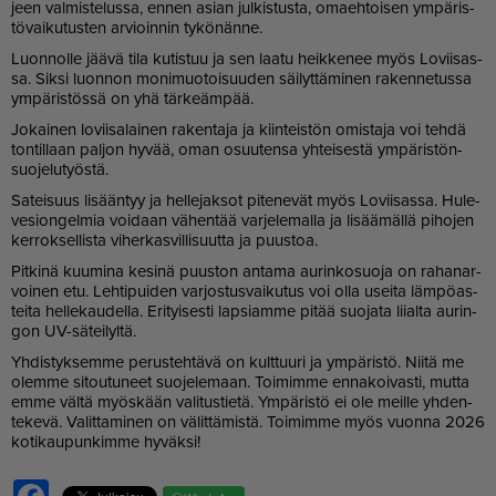
jeen val­mis­te­lus­sa, en­nen asi­an jul­kis­tus­ta, oma­eh­toi­sen ym­pä­ris­
tö­vai­ku­tus­ten ar­vi­oin­nin ty­kö­nän­ne.
Luon­nol­le jää­vä tila ku­tis­tuu ja sen laa­tu heik­ke­nee myös Lo­vii­sas­
sa. Sik­si luon­non mo­ni­muo­toi­suu­den säi­lyt­tä­mi­nen ra­ken­ne­tus­sa
ym­pä­ris­tös­sä on yhä tär­ke­äm­pää.
Jo­kai­nen lo­vii­sa­lai­nen ra­ken­ta­ja ja kiin­teis­tön omis­ta­ja voi teh­dä
ton­til­laan pal­jon hy­vää, oman osuu­ten­sa yh­tei­ses­tä ym­pä­ris­tön­
suo­je­lu­työs­tä.
Sa­tei­suus li­sään­tyy ja hel­le­jak­sot pi­te­ne­vät myös Lo­vii­sas­sa. Hu­le­
ve­si­on­gel­mia voi­daan vä­hen­tää var­je­le­mal­la ja li­sää­mäl­lä pi­ho­jen
ker­rok­sel­lis­ta vi­her­kas­vil­li­suut­ta ja puus­toa.
Pit­ki­nä kuu­mi­na ke­si­nä puus­ton an­ta­ma au­rin­ko­suo­ja on ra­ha­nar­
voi­nen etu. Leh­ti­pui­den var­jos­tus­vai­ku­tus voi ol­la usei­ta läm­pö­as­
tei­ta hel­le­kau­del­la. Eri­tyi­ses­ti lap­si­am­me pi­tää suo­ja­ta lii­al­ta au­rin­
gon UV-sä­tei­lyl­tä.
Yh­dis­tyk­sem­me pe­rus­teh­tä­vä on kult­tuu­ri ja ym­pä­ris­tö. Nii­tä me
olem­me si­tou­tu­neet suo­je­le­maan. Toi­mim­me en­na­koi­vas­ti, mut­ta
em­me väl­tä myös­kään va­li­tus­tie­tä. Ym­pä­ris­tö ei ole meil­le yh­den­
te­ke­vä. Va­lit­ta­mi­nen on vä­lit­tä­mis­tä. Toi­mim­me myös vuon­na 2026
ko­ti­kau­pun­kim­me hy­väk­si!
Facebook