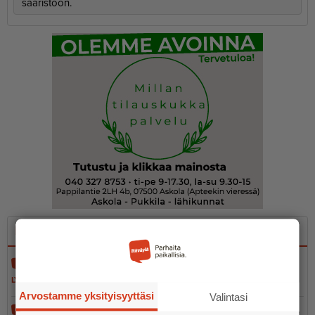
saaristoon.
Luetuimmat
Uusimmat
Aleksanterinkadun silta avataan liikenteelle
LYHYET
4.8.2026 10.26
Arvostamme yksityisyyttäsi
Valintasi
Moottoripyöräilijä loukkaantui vakavasti liiken­ne­on­