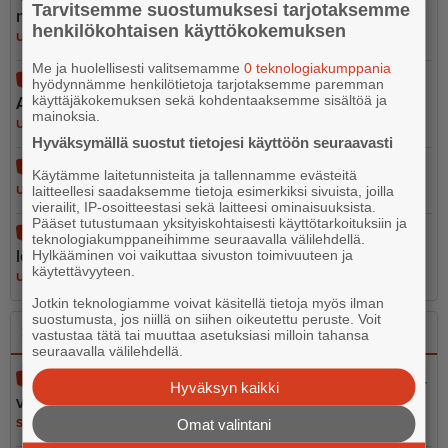
Tarvitsemme suostumuksesi tarjotaksemme
net­to­muudessa Sipoossa
henkilökohtaisen käyttökokemuksen
UUTISET
5.8.2026 20.54
Me ja huolellisesti valitsemamme
0 teknologiakumppania
Café Silja Marie vaihtaa osoitetta – kahvilatoiminta
hyödynnämme henkilötietoja tarjotaksemme paremman
käyttäjäkokemuksen sekä kohdentaaksemme sisältöä ja
Askolan SEO:lla loppuu
mainoksia.
UUTISET
4.8.2026 6.30
Hyväksymällä suostut tietojesi käyttöön seuraavasti
Noin 300 litran öljyvuoto Kilpilahdessa Porvoossa
Käytämme laitetunnisteita ja tallennamme evästeitä
laitteellesi saadaksemme tietoja esimerkiksi sivuista, joilla
UUTISET
4.8.2026 9.02
vierailit, IP-osoitteestasi sekä laitteesi ominaisuuksista.
Pääset tutustumaan yksityiskohtaisesti käyttötarkoituksiin ja
Maailman toiseksi suurin matkapu­he­lin­ko­koelma
teknologiakumppaneihimme seuraavalla välilehdellä.
löytyy Askolasta
Hylkääminen voi vaikuttaa sivuston toimivuuteen ja
käytettävyyteen.
UUTISET
5.8.2026 17.00
Jotkin teknologiamme voivat käsitellä tietoja myös ilman
suostumusta, jos niillä on siihen oikeutettu peruste. Voit
Sano se
Kerro se kuvin
vastustaa tätä tai muuttaa asetuksiasi milloin tahansa
seuraavalla välilehdellä.
Pelastustoimen merellinen valmius osa kokonais­tur­
Hyväksyn kaikki
val­li­suutta
Omat valintani
SANO SE
5.8.2026 13.02