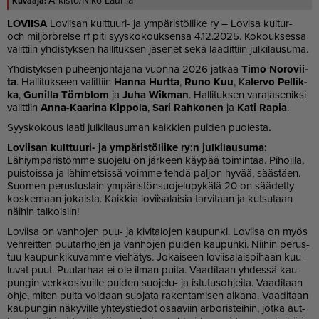
Arkisto/Niko Laurila
LO­VII­SA
Lo­vii­san kult­tuu­ri- ja ym­pä­ris­tö­lii­ke ry – Lo­vi­sa kul­tur-
och mil­jö­rö­rel­se rf piti syys­ko­kouk­sen­sa 4.12.2025. Ko­kouk­ses­sa
va­lit­tiin yh­dis­tyk­sen hal­li­tuk­sen jä­se­net sekä laa­dit­tiin jul­ki­lau­su­ma.
Yh­dis­tyk­sen pu­heen­joh­ta­ja­na vuon­na 2026 jat­kaa
Timo No­ro­vii­
ta
. Hal­li­tuk­seen va­lit­tiin
Han­na Hurt­ta
,
Runo Kuu
, K
aler­vo Pel­lik­
ka
,
Gu­nil­la Törnb­lom
ja
Juha Wik­man
. Hal­li­tuk­sen va­ra­jä­se­nik­si
va­lit­tiin
An­na-Kaa­ri­na Kip­po­la
,
Sari Rah­ko­nen
ja
Kati Ra­pia
.
Syys­ko­kous laa­ti jul­ki­lau­su­man kaik­kien pui­den puo­les­ta
.
Lo­vii­san kult­tuu­ri- ja ym­pä­ris­tö­lii­ke ry:n jul­ki­lau­su­ma:
Lä­hiym­pä­ris­töm­me suo­je­lu on jär­keen käy­pää toi­min­taa. Pi­hoil­la,
puis­tois­sa ja lä­hi­met­sis­sä voim­me teh­dä pal­jon hy­vää, sääs­tä­en.
Suo­men pe­rus­tus­lain ym­pä­ris­tön­suo­je­lu­py­kä­lä 20 on sää­det­ty
kos­ke­maan jo­kais­ta. Kaik­kia lo­vii­sa­lai­sia tar­vi­taan ja kut­su­taan
näi­hin tal­koi­siin!
Lo­vii­sa on van­ho­jen puu- ja ki­vi­ta­lo­jen kau­pun­ki. Lo­vii­sa on myös
veh­reit­ten puu­tar­ho­jen ja van­ho­jen pui­den kau­pun­ki. Nii­hin pe­rus­
tuu kau­pun­ki­ku­vam­me vie­hä­tys. Jo­kai­seen lo­vii­sa­lais­pi­haan kuu­
lu­vat puut. Puu­tar­haa ei ole il­man pui­ta. Vaa­di­taan yh­des­sä kau­
pun­gin verk­ko­si­vuil­le pui­den suo­je­lu- ja is­tu­tu­soh­jei­ta. Vaa­di­taan
oh­je, mi­ten pui­ta voi­daan suo­ja­ta ra­ken­ta­mi­sen ai­ka­na. Vaa­di­taan
kau­pun­gin nä­ky­vil­le yh­teys­tie­dot osaa­viin ar­bo­ris­tei­hin, jot­ka aut­