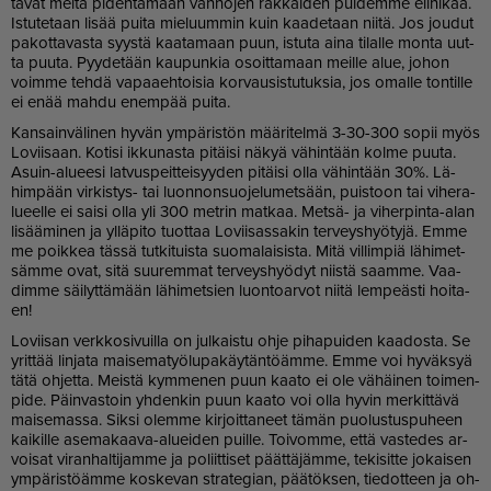
ta­vat mei­tä pi­den­tä­mään van­ho­jen rak­kai­den pui­dem­me eli­ni­kää.
Is­tu­te­taan li­sää pui­ta mie­luum­min kuin kaa­de­taan nii­tä. Jos jou­dut
pa­kot­ta­vas­ta syys­tä kaa­ta­maan puun, is­tu­ta ai­na ti­lal­le mon­ta uut­
ta puu­ta. Pyy­de­tään kau­pun­kia osoit­ta­maan meil­le alue, jo­hon
voim­me teh­dä va­paa­eh­toi­sia kor­vau­sis­tu­tuk­sia, jos omal­le ton­til­le
ei enää mah­du enem­pää pui­ta.
Kan­sain­vä­li­nen hy­vän ym­pä­ris­tön mää­ri­tel­mä 3-30-300 so­pii myös
Lo­vii­saan. Ko­ti­si ik­ku­nas­ta pi­täi­si nä­kyä vä­hin­tään kol­me puu­ta.
Asuin-alu­ee­si lat­vus­peit­tei­syy­den pi­täi­si ol­la vä­hin­tään 30%. Lä­
him­pään vir­kis­tys- tai luon­non­suo­je­lu­met­sään, puis­toon tai vi­he­ra­
lu­eel­le ei sai­si ol­la yli 300 met­rin mat­kaa. Met­sä- ja vi­her­pin­ta-alan
li­sää­mi­nen ja yl­lä­pi­to tuot­taa Lo­vii­sas­sa­kin ter­veys­hyö­ty­jä. Em­me
me poik­kea täs­sä tut­ki­tuis­ta suo­ma­lai­sis­ta. Mitä vil­lim­piä lä­hi­met­
säm­me ovat, sitä suu­rem­mat ter­veys­hyö­dyt niis­tä saam­me. Vaa­
dim­me säi­lyt­tä­mään lä­hi­met­sien luon­to­ar­vot nii­tä lem­pe­äs­ti hoi­ta­
en!
Lo­vii­san verk­ko­si­vuil­la on jul­kais­tu oh­je pi­ha­pui­den kaa­dos­ta. Se
yrit­tää lin­ja­ta mai­se­ma­työ­lu­pa­käy­tän­tö­äm­me. Em­me voi hy­väk­syä
tätä oh­jet­ta. Meis­tä kym­me­nen puun kaa­to ei ole vä­häi­nen toi­men­
pi­de. Päin­vas­toin yh­den­kin puun kaa­to voi ol­la hy­vin mer­kit­tä­vä
mai­se­mas­sa. Sik­si olem­me kir­joit­ta­neet tä­män puo­lus­tus­pu­heen
kai­kil­le ase­ma­kaa­va-alu­ei­den puil­le. Toi­vom­me, et­tä vas­te­des ar­
voi­sat vi­ran­hal­ti­jam­me ja po­liit­ti­set päät­tä­jäm­me, te­ki­sit­te jo­kai­sen
ym­pä­ris­tö­äm­me kos­ke­van stra­te­gi­an, pää­tök­sen, tie­dot­teen ja oh­