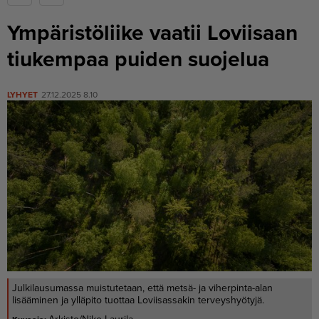
Ympäristöliike vaatii Loviisaan
tiukempaa puiden suojelua
LYHYET
27.12.2025 8.10
Julkilausumassa muistutetaan, että metsä- ja viherpinta-alan
lisääminen ja ylläpito tuottaa Loviisassakin terveyshyötyjä.