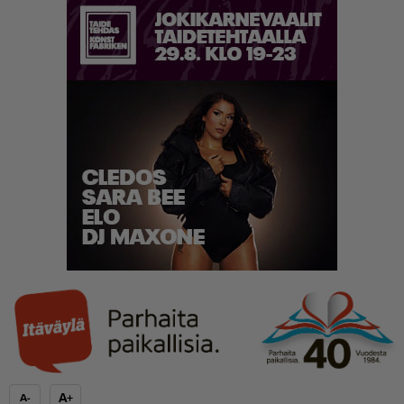
A+
A-