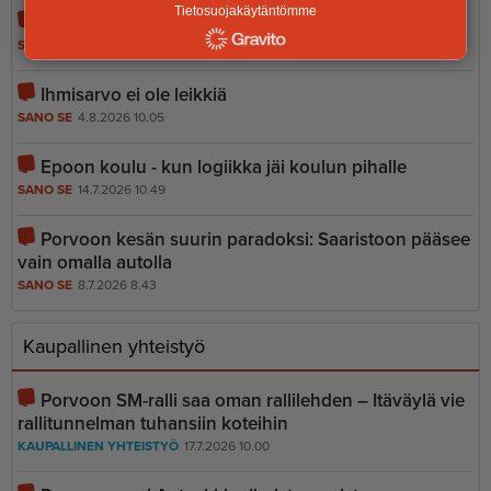
Tietosuojakäytäntömme
Vain 37 euron tähden
SANO SE
5.8.2026 12.56
Ihmisarvo ei ole leikkiä
SANO SE
4.8.2026 10.05
Epoon koulu - kun logiikka jäi koulun pihalle
SANO SE
14.7.2026 10.49
Porvoon kesän suurin paradoksi: Saaristoon pääsee
vain omalla autolla
SANO SE
8.7.2026 8.43
Kaupallinen yhteistyö
Porvoon SM-ralli saa oman rallilehden – Itäväylä vie
rallitunnelman tuhansiin koteihin
KAUPALLINEN YHTEISTYÖ
17.7.2026 10.00