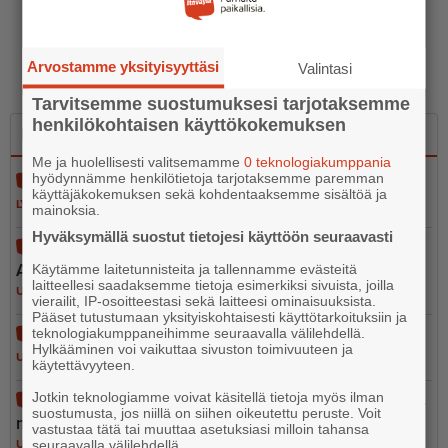
Arvostamme yksityisyyttäsi
Valintasi
Tarvitsemme suostumuksesi tarjotaksemme
henkilökohtaisen käyttökokemuksen
Luetuimmat
Uusimmat
Me ja huolellisesti valitsemamme
0 teknologiakumppania
hyödynnämme henkilötietoja tarjotaksemme paremman
Aleksanterinkadun silta avataan liikenteelle
käyttäjäkokemuksen sekä kohdentaaksemme sisältöä ja
LYHYET
4.8.2026 10.26
mainoksia.
Hyväksymällä suostut tietojesi käyttöön seuraavasti
Café Silja Marie vaihtaa osoitetta – kahvilatoiminta
Askolan SEO:lla loppuu
Käytämme laitetunnisteita ja tallennamme evästeitä
laitteellesi saadaksemme tietoja esimerkiksi sivuista, joilla
UUTISET
4.8.2026 6.30
vierailit, IP-osoitteestasi sekä laitteesi ominaisuuksista.
Pääset tutustumaan yksityiskohtaisesti käyttötarkoituksiin ja
teknologiakumppaneihimme seuraavalla välilehdellä.
Noin 300 litran öljyvuoto Kilpilahdessa Porvoossa
Hylkääminen voi vaikuttaa sivuston toimivuuteen ja
UUTISET
4.8.2026 9.02
käytettävyyteen.
Jotkin teknologiamme voivat käsitellä tietoja myös ilman
Moottoripyöräilijä loukkaantui vakavasti liiken­ne­on­
suostumusta, jos niillä on siihen oikeutettu peruste. Voit
net­to­muudessa Sipoossa
vastustaa tätä tai muuttaa asetuksiasi milloin tahansa
seuraavalla välilehdellä.
UUTISET
5.8.2026 20.54