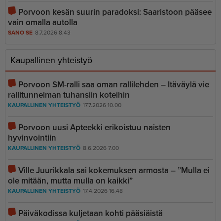
Porvoon kesän suurin paradoksi: Saaristoon pääsee
vain omalla autolla
SANO SE
8.7.2026 8.43
Kaupallinen yhteistyö
Porvoon SM-ralli saa oman rallilehden – Itäväylä vie
rallitunnelman tuhansiin koteihin
KAUPALLINEN YHTEISTYÖ
17.7.2026 10.00
Porvoon uusi Apteekki erikoistuu naisten
hyvinvointiin
KAUPALLINEN YHTEISTYÖ
8.6.2026 7.00
Ville Juurikkala sai kokemuksen armosta – ”Mulla ei
ole mitään, mutta mulla on kaikki”
KAUPALLINEN YHTEISTYÖ
17.4.2026 16.48
Päiväkodissa kuljetaan kohti pääsiäistä