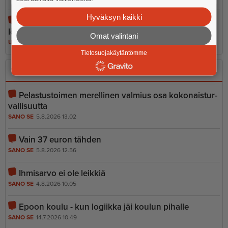
Hyväksyn kaikki
Maailman toiseksi suurin matkapu­he­lin­ko­koelma
löytyy Askolasta
Omat valintani
UUTISET
5.8.2026 17.00
Tietosuojakäytäntömme
Sano se
Kerro se kuvin
Pelastustoimen merellinen valmius osa kokonais­tur­
val­li­suutta
SANO SE
5.8.2026 13.02
Vain 37 euron tähden
SANO SE
5.8.2026 12.56
Ihmisarvo ei ole leikkiä
SANO SE
4.8.2026 10.05
Epoon koulu - kun logiikka jäi koulun pihalle
SANO SE
14.7.2026 10.49