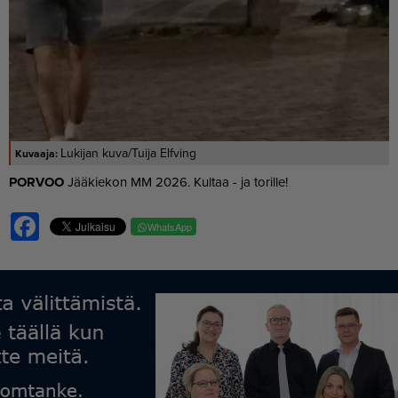
Lukijan kuva/Tuija Elfving
POR­VOO
Jää­kie­kon MM 2026. Kul­taa - ja to­ril­le!
Facebook
WhatsApp