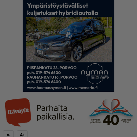
A+
A-