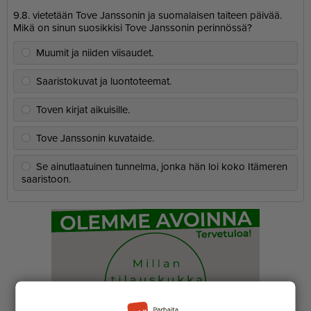
9.8. vietetään Tove Janssonin ja suomalaisen taiteen päivää.
Mikä on sinun suosikkisi Tove Janssonin perinnössä?
Muumit ja niiden viisaudet.
Saaristokuvat ja luontoteemat.
Toven kirjat aikuisille.
Tove Janssonin kuvataide.
Se ainutlaatuinen tunnelma, jonka hän loi koko Itämeren
saaristoon.