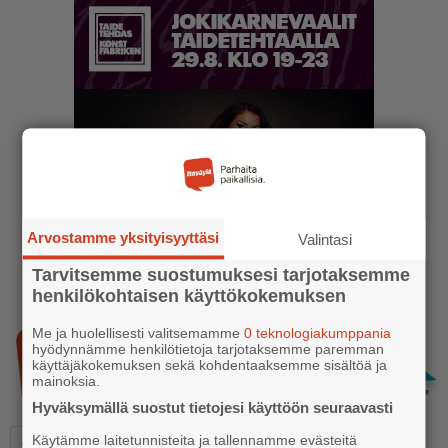
Arvostamme yksityisyyttäsi
Valintasi
Tarvitsemme suostumuksesi tarjotaksemme
henkilökohtaisen käyttökokemuksen
Me ja huolellisesti valitsemamme
0 teknologiakumppania
hyödynnämme henkilötietoja tarjotaksemme paremman
käyttäjäkokemuksen sekä kohdentaaksemme sisältöä ja
mainoksia.
Hyväksymällä suostut tietojesi käyttöön seuraavasti
Käytämme laitetunnisteita ja tallennamme evästeitä
A+
A-