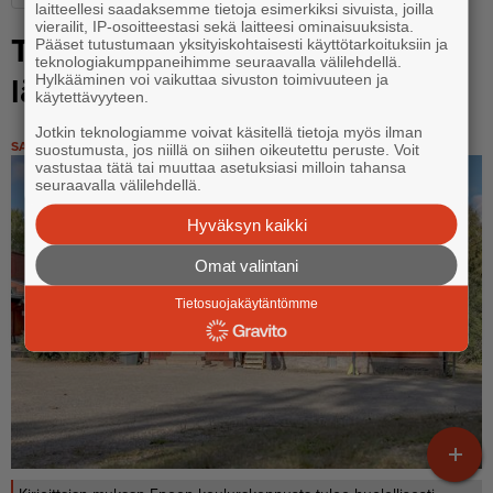
laitteellesi saadaksemme tietoja esimerkiksi sivuista, joilla
vierailit, IP-osoitteestasi sekä laitteesi ominaisuuksista.
Tyhjän arvorakennuksen
Pääset tutustumaan yksityiskohtaisesti käyttötarkoituksiin ja
teknologiakumppaneihimme seuraavalla välilehdellä.
Hylkääminen voi vaikuttaa sivuston toimivuuteen ja
lämmittäminen ei säästä
käytettävyyteen.
Jotkin teknologiamme voivat käsitellä tietoja myös ilman
SANO SE
16.6.2026 17.42
suostumusta, jos niillä on siihen oikeutettu peruste. Voit
vastustaa tätä tai muuttaa asetuksiasi milloin tahansa
seuraavalla välilehdellä.
Hyväksyn kaikki
Omat valintani
Tietosuojakäytäntömme