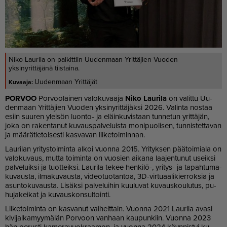
Niko Laurila on palkittiin Uudenmaan Yrittäjien Vuoden
yksinyrittäjänä tiistaina.
Uudenmaan Yrittäjät
POR­VOO
Por­voo­lai­nen va­lo­ku­vaa­ja
Niko Lau­ri­la
on va­lit­tu Uu­
den­maan Yrit­tä­jien Vuo­den yk­si­ny­rit­tä­jäk­si 2026. Va­lin­ta nos­taa
esiin suu­ren ylei­sön luon­to- ja eläin­ku­vis­taan tun­ne­tun yrit­tä­jän,
joka on ra­ken­ta­nut ku­vaus­pal­ve­luis­ta mo­ni­puo­li­sen, tun­nis­tet­ta­van
ja mää­rä­tie­toi­ses­ti kas­va­van lii­ke­toi­min­nan.
Lau­ri­lan yri­tys­toi­min­ta al­koi vuon­na 2015. Yri­tyk­sen pää­toi­mi­a­la on
va­lo­ku­vaus, mut­ta toi­min­ta on vuo­sien ai­ka­na laa­jen­tu­nut useik­si
pal­ve­luik­si ja tuot­teik­si. Lau­ri­la te­kee hen­ki­lö-, yri­tys- ja ta­pah­tu­ma­
ku­vaus­ta, il­ma­ku­vaus­ta, vi­de­o­tuo­tan­toa, 3D-vir­tu­aa­li­kier­rok­sia ja
asun­to­ku­vaus­ta. Li­säk­si pal­ve­lui­hin kuu­lu­vat ku­vaus­kou­lu­tus, pu­
hu­ja­kei­kat ja ku­vaus­kon­sul­toin­ti.
Lii­ke­toi­min­ta on kas­va­nut vai­heit­tain. Vuon­na 2021 Lau­ri­la ava­si
ki­vi­jal­ka­myy­mä­län Por­voon van­haan kau­pun­kiin. Vuon­na 2023
hän pe­rus­ti ka­me­ra­vuok­raa­mon, ja vuon­na 2024 käyn­nis­tyi ku­