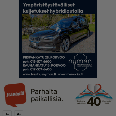
A+
A-