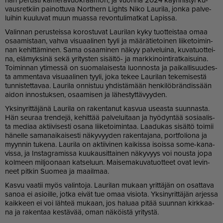
vaus­ret­kiin pai­not­tu­va Nort­hern Lights Niko Lau­ri­la, jon­ka pal­ve­
lui­hin kuu­lu­vat muun mu­as­sa re­von­tu­li­mat­kat La­pis­sa.
Va­lin­nan pe­rus­teis­sa ko­ros­tu­vat Lau­ri­lan kyky tuot­teis­taa omaa
osaa­mis­taan, vah­va vi­su­aa­li­nen tyy­li ja mää­rä­tie­toi­nen lii­ke­toi­min­
nan ke­hit­tä­mi­nen. Sama osaa­mi­nen nä­kyy pal­ve­lui­na, ku­va­tuot­tei­
na, elä­myk­si­nä sekä yri­tys­ten si­säl­tö- ja mark­ki­noin­ti­rat­kai­sui­na.
Toi­min­nan yti­mes­sä on suo­ma­lai­ses­ta luon­nos­ta ja pai­kal­li­suu­des­
ta am­men­ta­va vi­su­aa­li­nen tyy­li, joka te­kee Lau­ri­lan te­ke­mi­ses­tä
tun­nis­tet­ta­vaa. Lau­ri­la on­nis­tuu yh­dis­tä­mään hen­ki­löb­rän­dis­sään
ai­don in­nos­tuk­sen, osaa­mi­sen ja lä­hes­tyt­tä­vyy­den.
Yk­si­ny­rit­tä­jä­nä Lau­ri­la on ra­ken­ta­nut kas­vua use­as­ta suun­nas­ta.
Hän seu­raa tren­de­jä, ke­hit­tää pal­ve­lui­taan ja hyö­dyn­tää so­si­aa­lis­
ta me­di­aa ak­tii­vi­ses­ti osa­na lii­ke­toi­min­taa. Laa­du­kas si­säl­tö toi­mii
hä­nel­le sa­ma­nai­kai­ses­ti nä­ky­vyy­den ra­ken­ta­ja­na, port­fo­li­o­na ja
myyn­nin tu­ke­na. Lau­ri­la on ak­tii­vi­nen kai­kis­sa isois­sa some-ka­na­
vis­sa, ja Ins­tag­ra­mis­sa kuu­kau­sit­tai­nen nä­ky­vyys voi nous­ta jopa
kol­meen mil­joo­naan kat­se­luun. Mai­se­ma­ku­va­tuot­teet ovat le­vin­
neet pit­kin Suo­mea ja maa­il­maa.
Kas­vu vaa­tii myös va­lin­to­ja. Lau­ri­lan mu­kaan yrit­tä­jän on osat­ta­va
sa­noa ei asi­oil­le, jot­ka ei­vät tue omaa vi­si­o­ta. Yk­si­ny­rit­tä­jän ar­jes­sa
kaik­keen ei voi läh­teä mu­kaan, jos ha­lu­aa pi­tää suun­nan kirk­kaa­
na ja ra­ken­taa kes­tä­vää, oman nä­köis­tä yri­tys­tä.