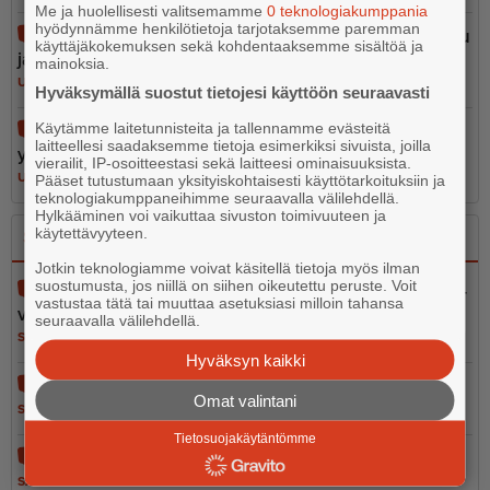
Me ja huolellisesti valitsemamme
0 teknologiakumppania
hyödynnämme henkilötietoja tarjotaksemme paremman
Kohta se avautuu liikenteelle – Suunniteltu aikataulu
käyttäjäkokemuksen sekä kohdentaaksemme sisältöä ja
ja kustannusarvio ovat pitäneet
mainoksia.
UUTISET
7.8.2026 15.47
Hyväksymällä suostut tietojesi käyttöön seuraavasti
Käytämme laitetunnisteita ja tallennamme evästeitä
Hotdog maistuu kylmänäkin – Mimosan kiparin
laitteellesi saadaksemme tietoja esimerkiksi sivuista, joilla
yllättävä hittituote myydään usein loppuun
vierailit, IP-osoitteestasi sekä laitteesi ominaisuuksista.
UUTISET
7.8.2026 6.30
Pääset tutustumaan yksityiskohtaisesti käyttötarkoituksiin ja
teknologiakumppaneihimme seuraavalla välilehdellä.
Hylkääminen voi vaikuttaa sivuston toimivuuteen ja
käytettävyyteen.
Sano se
Kerro se kuvin
Jotkin teknologiamme voivat käsitellä tietoja myös ilman
suostumusta, jos niillä on siihen oikeutettu peruste. Voit
Pelastustoimen merellinen valmius osa kokonais­tur­
vastustaa tätä tai muuttaa asetuksiasi milloin tahansa
val­li­suutta
seuraavalla välilehdellä.
SANO SE
5.8.2026 13.02
Hyväksyn kaikki
Vain 37 euron tähden
Omat valintani
SANO SE
5.8.2026 12.56
Tietosuojakäytäntömme
Ihmisarvo ei ole leikkiä
SANO SE
4.8.2026 10.05