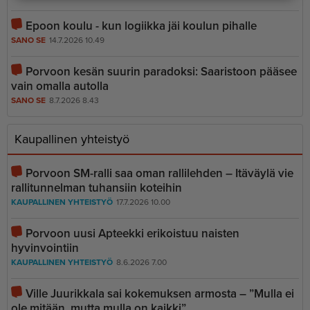
Epoon koulu - kun logiikka jäi koulun pihalle
SANO SE
14.7.2026 10.49
Porvoon kesän suurin paradoksi: Saaristoon pääsee
vain omalla autolla
SANO SE
8.7.2026 8.43
Kaupallinen yhteistyö
Porvoon SM-ralli saa oman rallilehden – Itäväylä vie
rallitunnelman tuhansiin koteihin
KAUPALLINEN YHTEISTYÖ
17.7.2026 10.00
Porvoon uusi Apteekki erikoistuu naisten
hyvinvointiin
KAUPALLINEN YHTEISTYÖ
8.6.2026 7.00
Ville Juurikkala sai kokemuksen armosta – ”Mulla ei
ole mitään, mutta mulla on kaikki”