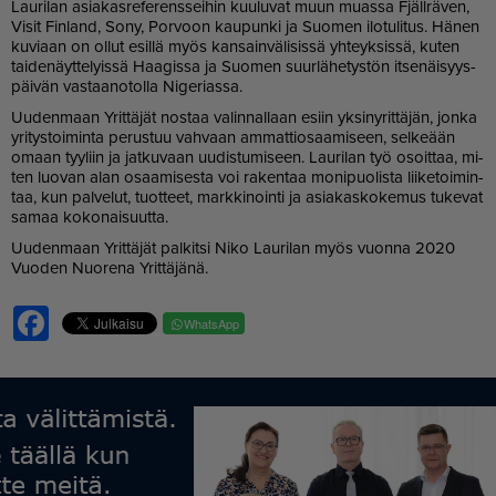
Lau­ri­lan asi­a­kas­re­fe­rens­sei­hin kuu­lu­vat muun mu­as­sa Fjäl­l­rä­ven,
Vi­sit Fin­land, Sony, Por­voon kau­pun­ki ja Suo­men ilo­tu­li­tus. Hä­nen
ku­vi­aan on ol­lut esil­lä myös kan­sain­vä­li­sis­sä yh­teyk­sis­sä, ku­ten
tai­de­näyt­te­lyis­sä Haa­gis­sa ja Suo­men suur­lä­he­tys­tön it­se­näi­syys­
päi­vän vas­taa­no­tol­la Ni­ge­ri­as­sa.
Uu­den­maan Yrit­tä­jät nos­taa va­lin­nal­laan esiin yk­si­ny­rit­tä­jän, jon­ka
yri­tys­toi­min­ta pe­rus­tuu vah­vaan am­mat­ti­o­saa­mi­seen, sel­ke­ään
omaan tyy­liin ja jat­ku­vaan uu­dis­tu­mi­seen. Lau­ri­lan työ osoit­taa, mi­
ten luo­van alan osaa­mi­ses­ta voi ra­ken­taa mo­ni­puo­lis­ta lii­ke­toi­min­
taa, kun pal­ve­lut, tuot­teet, mark­ki­noin­ti ja asi­a­kas­ko­ke­mus tu­ke­vat
sa­maa ko­ko­nai­suut­ta.
Uu­den­maan Yrit­tä­jät pal­kit­si Niko Lau­ri­lan myös vuon­na 2020
Vuo­den Nuo­re­na Yrit­tä­jä­nä.
Facebook
WhatsApp