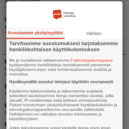
löytyy Askolasta
UUTISET
5.8.2026 17.00
Hotdog maistuu kylmänäkin – Mimosan kiparin
yllättävä hittituote myydään usein loppuun
Arvostamme yksityisyyttäsi
UUTISET
7.8.2026 6.30
Valintasi
Tarvitsemme suostumuksesi tarjotaksemme
Sano se
Kerro se kuvin
henkilökohtaisen käyttökokemuksen
Me ja huolellisesti valitsemamme
0 teknologiakumppania
Pelastustoimen merellinen valmius osa kokonais­tur­
hyödynnämme henkilötietoja tarjotaksemme paremman
val­li­suutta
käyttäjäkokemuksen sekä kohdentaaksemme sisältöä ja
mainoksia.
SANO SE
5.8.2026 13.02
Hyväksymällä suostut tietojesi käyttöön seuraavasti
Vain 37 euron tähden
Käytämme laitetunnisteita ja tallennamme evästeitä
SANO SE
5.8.2026 12.56
laitteellesi saadaksemme tietoja esimerkiksi sivuista, joilla
vierailit, IP-osoitteestasi sekä laitteesi ominaisuuksista.
Pääset tutustumaan yksityiskohtaisesti käyttötarkoituksiin ja
Ihmisarvo ei ole leikkiä
teknologiakumppaneihimme seuraavalla välilehdellä.
SANO SE
4.8.2026 10.05
Hylkääminen voi vaikuttaa sivuston toimivuuteen ja
käytettävyyteen.
Epoon koulu - kun logiikka jäi koulun pihalle
Jotkin teknologiamme voivat käsitellä tietoja myös ilman