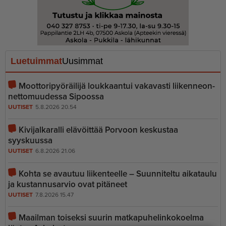
Luetuimmat
Uusimmat
Moottoripyöräilijä loukkaantui vakavasti liiken­ne­on­
net­to­muudessa Sipoossa
UUTISET
5.8.2026 20.54
Kivijalkaralli elävöittää Porvoon keskustaa
syyskuussa
UUTISET
6.8.2026 21.06
Kohta se avautuu liikenteelle – Suunniteltu aikataulu
ja kustannusarvio ovat pitäneet
UUTISET
7.8.2026 15.47
Maailman toiseksi suurin matkapu­he­lin­ko­koelma