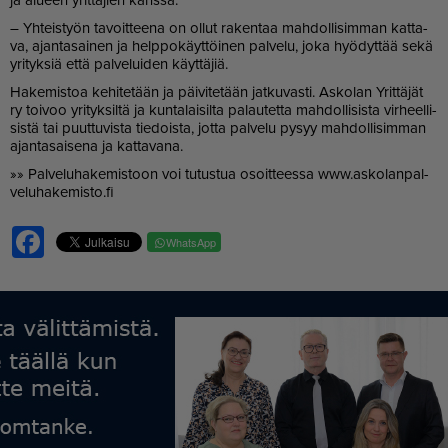
– Yh­teis­työn ta­voit­tee­na on ol­lut ra­ken­taa mah­dol­li­sim­man kat­ta­
va, ajan­ta­sai­nen ja help­po­käyt­töi­nen pal­ve­lu, joka hyö­dyt­tää sekä
yri­tyk­siä et­tä pal­ve­lui­den käyt­tä­jiä.
Ha­ke­mis­toa ke­hi­te­tään ja päi­vi­te­tään jat­ku­vas­ti. As­ko­lan Yrit­tä­jät
ry toi­voo yri­tyk­sil­tä ja kun­ta­lai­sil­ta pa­lau­tet­ta mah­dol­li­sis­ta vir­heel­li­
sis­tä tai puut­tu­vis­ta tie­dois­ta, jot­ta pal­ve­lu py­syy mah­dol­li­sim­man
ajan­ta­sai­se­na ja kat­ta­va­na.
»» Pal­ve­lu­ha­ke­mis­toon voi tu­tus­tua osoit­tees­sa www.as­ko­lan­pal­
ve­lu­ha­ke­mis­to.fi
Facebook
WhatsApp