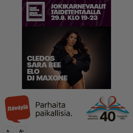
A+
A-