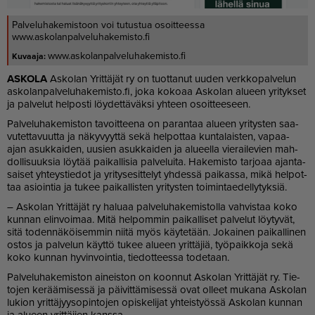
Palveluhakemistoon voi tutustua osoitteessa
www.askolanpalveluhakemisto.fi
www.askolanpalveluhakemisto.fi
AS­KO­LA
As­ko­lan Yrit­tä­jät ry on tuot­ta­nut uu­den verk­ko­pal­ve­lun
as­ko­lan­pal­ve­lu­ha­ke­mis­to.fi, joka ko­ko­aa As­ko­lan alu­een yri­tyk­set
ja pal­ve­lut hel­pos­ti löy­det­tä­väk­si yh­teen osoit­tee­seen.
Pal­ve­lu­ha­ke­mis­ton ta­voit­tee­na on pa­ran­taa alu­een yri­tys­ten saa­
vu­tet­ta­vuut­ta ja nä­ky­vyyt­tä sekä hel­pot­taa kun­ta­lais­ten, va­paa-
ajan asuk­kai­den, uu­sien asuk­kai­den ja alu­eel­la vie­rai­le­vien mah­
dol­li­suuk­sia löy­tää pai­kal­li­sia pal­ve­lui­ta. Ha­ke­mis­to tar­jo­aa ajan­ta­
sai­set yh­teys­tie­dot ja yri­ty­se­sit­te­lyt yh­des­sä pai­kas­sa, mikä hel­pot­
taa asi­oin­tia ja tu­kee pai­kal­lis­ten yri­tys­ten toi­min­ta­e­del­ly­tyk­siä.
– As­ko­lan Yrit­tä­jät ry ha­lu­aa pal­ve­lu­ha­ke­mis­tol­la vah­vis­taa koko
kun­nan elin­voi­maa. Mitä hel­pom­min pai­kal­li­set pal­ve­lut löy­ty­vät,
sitä to­den­nä­köi­sem­min nii­tä myös käy­te­tään. Jo­kai­nen pai­kal­li­nen
os­tos ja pal­ve­lun käyt­tö tu­kee alu­een yrit­tä­jiä, työ­paik­ko­ja sekä
koko kun­nan hy­vin­voin­tia, tie­dot­tees­sa to­de­taan.
Pal­ve­lu­ha­ke­mis­ton ai­neis­ton on koon­nut As­ko­lan Yrit­tä­jät ry. Tie­
to­jen ke­rää­mi­ses­sä ja päi­vit­tä­mi­ses­sä ovat ol­leet mu­ka­na As­ko­lan
lu­ki­on yrit­tä­jyy­so­pin­to­jen opis­ke­li­jat yh­teis­työs­sä As­ko­lan kun­nan
ja alu­een yrit­tä­jien kans­sa.