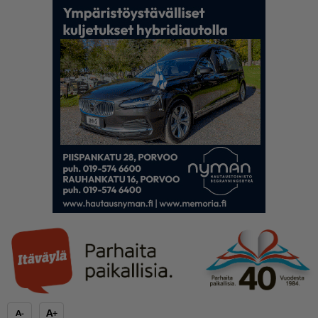
A+
A-