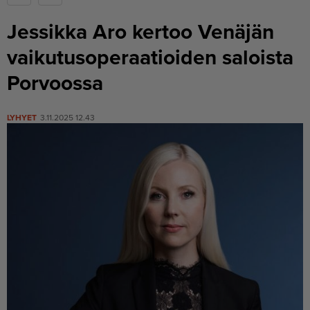
Jessikka Aro kertoo Venäjän
vaikutu­so­pe­raa­tioiden saloista
Porvoossa
LYHYET
3.11.2025 12.43