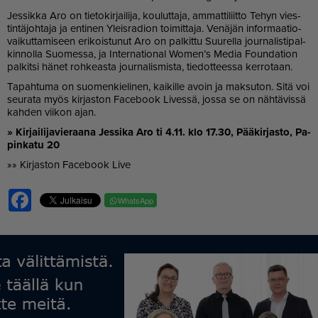
Jes­sik­ka Aro on tie­to­kir­jai­li­ja, kou­lut­ta­ja, am­mat­ti­liit­to Te­hyn vies­
tin­tä­joh­ta­ja ja en­ti­nen Yleis­ra­di­on toi­mit­ta­ja. Ve­nä­jän in­for­maa­ti­o­
vai­kut­ta­mi­seen eri­kois­tu­nut Aro on pal­kit­tu Suu­rel­la jour­na­lis­ti­pal­
kin­nol­la Suo­mes­sa, ja In­ter­na­ti­o­nal Wo­men’s Me­dia Foun­da­ti­on
pal­kit­si hä­net roh­ke­as­ta jour­na­lis­mis­ta, tie­dot­tees­sa ker­ro­taan.
Ta­pah­tu­ma on suo­men­kie­li­nen, kai­kil­le avoin ja mak­su­ton. Sitä voi
seu­ra­ta myös kir­jas­ton Fa­ce­book Li­ves­sä, jos­sa se on näh­tä­vis­sä
kah­den vii­kon ajan.
» Kir­jai­li­ja­vie­raa­na Jes­si­ka Aro ti 4.11. klo 17.30, Pää­kir­jas­to, Pa­
pin­ka­tu 20
»» Kir­jas­ton Fa­ce­book Live
Facebook
WhatsApp