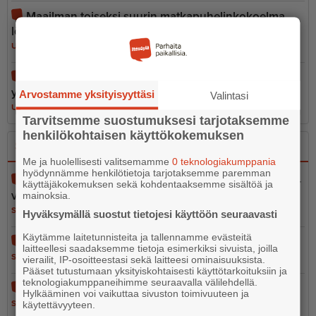
Maailman toiseksi suurin matkapu­he­lin­ko­koelma
löytyy Askolasta
UUTISET
5.8.2026 17.00
Hotdog maistuu kylmänäkin – Mimosan kiparin
yllättävä hittituote myydään usein loppuun
Arvostamme yksityisyyttäsi
Valintasi
UUTISET
7.8.2026 6.30
Tarvitsemme suostumuksesi tarjotaksemme
henkilökohtaisen käyttökokemuksen
Sano se
Kerro se kuvin
Me ja huolellisesti valitsemamme
0 teknologiakumppania
hyödynnämme henkilötietoja tarjotaksemme paremman
Pelastustoimen merellinen valmius osa kokonais­tur­
käyttäjäkokemuksen sekä kohdentaaksemme sisältöä ja
val­li­suutta
mainoksia.
SANO SE
5.8.2026 13.02
Hyväksymällä suostut tietojesi käyttöön seuraavasti
Käytämme laitetunnisteita ja tallennamme evästeitä
Vain 37 euron tähden
laitteellesi saadaksemme tietoja esimerkiksi sivuista, joilla
SANO SE
5.8.2026 12.56
vierailit, IP-osoitteestasi sekä laitteesi ominaisuuksista.
Pääset tutustumaan yksityiskohtaisesti käyttötarkoituksiin ja
teknologiakumppaneihimme seuraavalla välilehdellä.
Ihmisarvo ei ole leikkiä
Hylkääminen voi vaikuttaa sivuston toimivuuteen ja
SANO SE
4.8.2026 10.05
käytettävyyteen.