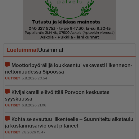
Luetuimmat
Uusimmat
Moottoripyöräilijä loukkaantui vakavasti liiken­ne­on­
net­to­muudessa Sipoossa
UUTISET
5.8.2026 20.54
Kivijalkaralli elävöittää Porvoon keskustaa
syyskuussa
UUTISET
6.8.2026 21.06
Kohta se avautuu liikenteelle – Suunniteltu aikataulu
ja kustannusarvio ovat pitäneet
UUTISET
7.8.2026 15.47