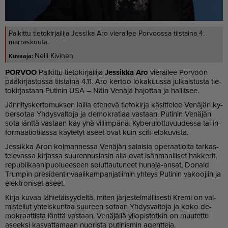
Palkittu tietokirjailija Jessika Aro vierailee Porvoossa tiistaina 4.
marraskuuta.
Nelli Kivinen
POR­VOO
Pal­kit­tu tie­to­kir­jai­li­ja
Jes­sik­ka Aro
vie­rai­lee Por­voon
pää­kir­jas­tos­sa tiis­tai­na 4.11. Aro ker­too lo­ka­kuus­sa jul­kais­tus­ta tie­
to­kir­jas­taan Pu­ti­nin USA – Näin Ve­nä­jä ha­jot­taa ja hal­lit­see.
Jän­ni­tys­ker­to­muk­sen lail­la ete­ne­vä tie­to­kir­ja kä­sit­te­lee Ve­nä­jän ky­
ber­so­taa Yh­dys­val­to­ja ja de­mok­ra­ti­aa vas­taan. Pu­ti­nin Ve­nä­jän
sota länt­tä vas­taan käy yhä vil­lim­pä­nä. Ky­be­ru­lot­tu­vuu­des­sa tai in­
for­maa­ti­o­ti­las­sa käy­te­tyt aseet ovat kuin scifi-elo­ku­vis­ta.
Jes­sik­ka Aron kol­man­nes­sa Ve­nä­jän sa­lai­sia ope­raa­ti­oi­ta tar­kas­
te­le­vas­sa kir­jas­sa suu­ren­nus­la­sin al­la ovat isän­maal­li­set hak­ke­rit,
re­pub­li­kaa­ni­puo­lu­ee­seen so­lut­tau­tu­neet hu­na­ja-an­sat, Do­nald
Trum­pin pre­si­den­tin­vaa­li­kam­pan­ja­tii­min yh­teys Pu­ti­nin va­koo­jiin ja
elekt­ro­ni­set aseet.
Kir­ja ku­vaa lä­hie­täi­syy­del­tä, mi­ten jär­jes­tel­mäl­li­ses­ti Kreml on val­
mis­tel­lut yh­teis­kun­taa suu­reen so­taan Yh­dys­val­to­ja ja koko de­
mok­raat­tis­ta länt­tä vas­taan. Ve­nä­jäl­lä yli­o­pis­tot­kin on muu­tet­tu
aseek­si kas­vat­ta­maan nuo­ris­ta pu­ti­nis­min agent­te­ja.