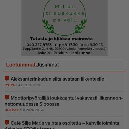
Luetuimmat
Uusimmat
Aleksanterinkadun silta avataan liikenteelle
LYHYET
4.8.2026 10.26
Moottoripyöräilijä loukkaantui vakavasti liiken­ne­on­
net­to­muudessa Sipoossa
UUTISET
5.8.2026 20.54
Café Silja Marie vaihtaa osoitetta – kahvilatoiminta