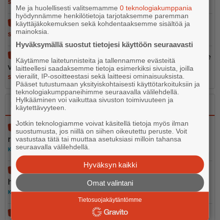
SANO SE
4.8.2026 10.05
Me ja huolellisesti valitsemamme
0 teknologiakumppania
hyödynnämme henkilötietoja tarjotaksemme paremman
Epoon koulu - kun logiikka jäi koulun pihalle
käyttäjäkokemuksen sekä kohdentaaksemme sisältöä ja
mainoksia.
SANO SE
14.7.2026 10.49
Hyväksymällä suostut tietojesi käyttöön seuraavasti
Porvoon kesän suurin paradoksi: Saaristoon pääsee
Käytämme laitetunnisteita ja tallennamme evästeitä
vain omalla autolla
laitteellesi saadaksemme tietoja esimerkiksi sivuista, joilla
vierailit, IP-osoitteestasi sekä laitteesi ominaisuuksista.
SANO SE
8.7.2026 8.43
Pääset tutustumaan yksityiskohtaisesti käyttötarkoituksiin ja
teknologiakumppaneihimme seuraavalla välilehdellä.
Hylkääminen voi vaikuttaa sivuston toimivuuteen ja
Kaupallinen yhteistyö
käytettävyyteen.
Jotkin teknologiamme voivat käsitellä tietoja myös ilman
Porvoon SM-ralli saa oman rallilehden – Itäväylä vie
suostumusta, jos niillä on siihen oikeutettu peruste. Voit
rallitunnelman tuhansiin koteihin
vastustaa tätä tai muuttaa asetuksiasi milloin tahansa
seuraavalla välilehdellä.
KAUPALLINEN YHTEISTYÖ
17.7.2026 10.00
Hyväksyn kaikki
Porvoon uusi Apteekki erikoistuu naisten
hyvinvointiin
Omat valintani
KAUPALLINEN YHTEISTYÖ
8.6.2026 7.00
Tietosuojakäytäntömme
Ville Juurikkala sai kokemuksen armosta – ”Mulla ei