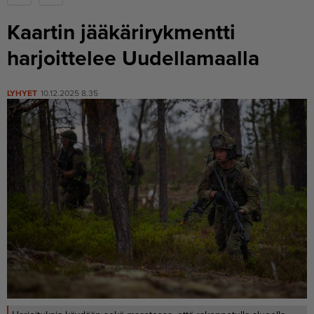
Kaartin jääkärirykmentti
harjoittelee Uudellamaalla
LYHYET
10.12.2025 8.35