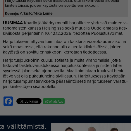
Harjoituksia käydään sekä maastossa, että rakennetulla alueella
kiinteistöissä, joiden käytöstä on sovittu ennakkoon.
Arkisto/Mika Laine
UU­SI­MAA
Kaar­tin jää­kä­ri­ryk­ment­ti har­joit­te­lee yh­des­sä mui­den vi­
ra­no­mais­ten kans­sa Hel­sin­gis­sä sekä muu­al­la Uu­del­la­maal­la kes­
ki­vii­kos­ta per­jan­tai­hin 10.-12.12.2025, tie­dot­taa Puo­lus­tus­voi­mat.
Har­joi­tuk­seen liit­ty­vää toi­min­taa on kaik­ki­na vuo­ro­kau­de­nai­koi­na
sekä maas­tos­sa, et­tä ra­ken­ne­tul­la alu­eel­la kiin­teis­töis­sä, joi­den
käy­tös­tä on so­vit­tu en­nak­koon, ker­ro­taan tie­dot­tees­sa.
Har­joi­tus­jouk­koi­hin kuu­luu so­ti­lai­ta ja mui­ta vi­ra­no­mai­sia, jot­ka
liik­ku­vat tais­te­lu­va­rus­tuk­ses­sa har­joi­tus­koh­teis­sa ja nii­den lä­hei­
syy­des­sä ja­lan sekä ajo­neu­voil­la. Maa­li­toi­min­taan kuu­lu­vat hen­ki­
löt voi­vat ol­la pu­keu­tu­nei­na si­vii­li­a­suun. Har­joi­tuk­ses­sa käy­te­tään
har­joi­tu­sam­pu­ma­tar­vik­kei­ta pää­sään­töi­ses­ti har­joi­tuk­seen va­rat­tu­
jen kiin­teis­tö­jen si­sä­puo­lel­la.
Facebook
WhatsApp