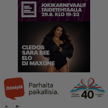
A+
A-