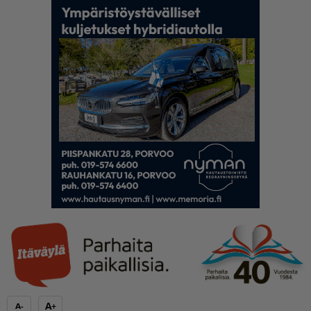
A+
A-