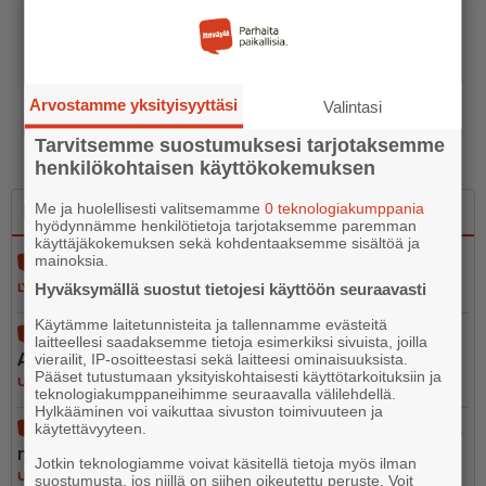
Arvostamme yksityisyyttäsi
Valintasi
Tarvitsemme suostumuksesi tarjotaksemme
henkilökohtaisen käyttökokemuksen
Me ja huolellisesti valitsemamme
0 teknologiakumppania
Luetuimmat
Uusimmat
hyödynnämme henkilötietoja tarjotaksemme paremman
käyttäjäkokemuksen sekä kohdentaaksemme sisältöä ja
mainoksia.
Aleksanterinkadun silta avataan liikenteelle
Hyväksymällä suostut tietojesi käyttöön seuraavasti
LYHYET
4.8.2026 10.26
Käytämme laitetunnisteita ja tallennamme evästeitä
Café Silja Marie vaihtaa osoitetta – kahvilatoiminta
laitteellesi saadaksemme tietoja esimerkiksi sivuista, joilla
Askolan SEO:lla loppuu
vierailit, IP-osoitteestasi sekä laitteesi ominaisuuksista.
Pääset tutustumaan yksityiskohtaisesti käyttötarkoituksiin ja
UUTISET
4.8.2026 6.30
teknologiakumppaneihimme seuraavalla välilehdellä.
Hylkääminen voi vaikuttaa sivuston toimivuuteen ja
käytettävyyteen.
Moottoripyöräilijä loukkaantui vakavasti liiken­ne­on­
net­to­muudessa Sipoossa
Jotkin teknologiamme voivat käsitellä tietoja myös ilman
UUTISET
5.8.2026 20.54
suostumusta, jos niillä on siihen oikeutettu peruste. Voit