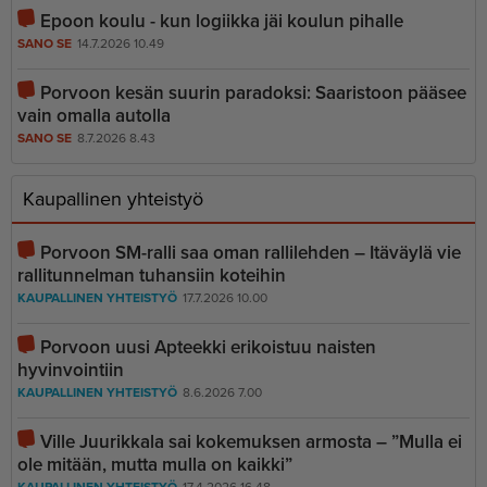
Epoon koulu - kun logiikka jäi koulun pihalle
SANO SE
14.7.2026 10.49
Porvoon kesän suurin paradoksi: Saaristoon pääsee
vain omalla autolla
SANO SE
8.7.2026 8.43
Kaupallinen yhteistyö
Porvoon SM-ralli saa oman rallilehden – Itäväylä vie
rallitunnelman tuhansiin koteihin
KAUPALLINEN YHTEISTYÖ
17.7.2026 10.00
Porvoon uusi Apteekki erikoistuu naisten
hyvinvointiin
KAUPALLINEN YHTEISTYÖ
8.6.2026 7.00
Ville Juurikkala sai kokemuksen armosta – ”Mulla ei
ole mitään, mutta mulla on kaikki”
KAUPALLINEN YHTEISTYÖ
17.4.2026 16.48