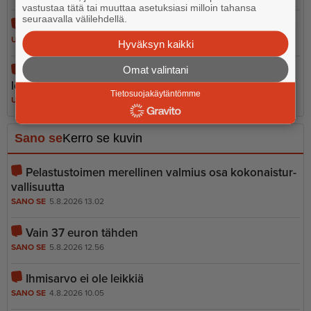
vastustaa tätä tai muuttaa asetuksiasi milloin tahansa
seuraavalla välilehdellä.
Noin 300 litran öljyvuoto Kilpilahdessa Porvoossa
UUTISET
4.8.2026 9.02
Hyväksyn kaikki
Omat valintani
Maailman toiseksi suurin matkapu­he­lin­ko­koelma
löytyy Askolasta
Tietosuojakäytäntömme
UUTISET
5.8.2026 17.00
Sano se
Kerro se kuvin
Pelastustoimen merellinen valmius osa kokonais­tur­
val­li­suutta
SANO SE
5.8.2026 13.02
Vain 37 euron tähden
SANO SE
5.8.2026 12.56
Ihmisarvo ei ole leikkiä
SANO SE
4.8.2026 10.05