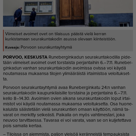
Viimeiset avoimet ovet on tilaisuus päästä vielä kerran
kurkistamaan seurakuntakodin asussa olevaan kiinteistöön.
Porvoon seurakuntayhtymä
POR­VOO, KES­KUS­TA
Ru­ne­ber­gin­ka­dun seu­ra­kun­ta­ko­dil­la pi­de­
tään vii­mei­set avoi­met ovet tors­tais­ta per­jan­tai­hin 6.–7.11. Ru­ne­ber­
gin­ka­dun van­han seu­ra­kun­ta­ko­din avoi­mis­sa ovis­sa voi käy­dä
nou­ta­mas­sa mu­kaan­sa ti­lo­jen yli­mää­räis­tä ir­tai­mis­toa ve­loi­tuk­set­
ta.
Por­voon seu­ra­kun­ta­yh­ty­mä avaa Ru­ne­ber­gin­ka­tu 24:n van­han
seu­ra­kun­ta­ko­din kau­pun­ki­lai­sil­le tors­tai­na ja per­jan­tai­na 6.–7.11.
kel­lo 8–14.30. Avoi­mien ovien ai­ka­na seu­ra­kun­ta­ko­din lo­put ir­tai­
mis­tot voi käy­dä nou­ta­mas­sa mu­kaan­sa ve­loi­tuk­set­ta. Osa huo­ne­
ka­luis­ta sääs­te­tään vie­lä seu­ra­kun­tien omaan käyt­töön, nämä ta­
va­rat on mer­kit­ty sel­ke­äs­ti. Pai­kal­la on myös vah­ti­mes­ta­ri, joka
neu­voo tar­vit­ta­es­sa. Ta­va­raa ei voi va­ra­ta, vaan se on kul­je­tet­ta­va
pois sa­mal­la ker­taa.
– Ti­lois­sa on ai­em­mis­ta, pal­jon ylei­söä ke­rän­neis­tä tem­pauk­sis­ta