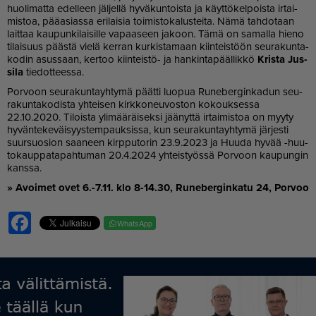
huo­li­mat­ta edel­leen jäl­jel­lä hy­vä­kun­tois­ta ja käyt­tö­kel­pois­ta ir­tai­
mis­toa, pää­a­si­as­sa eri­lai­sia toi­mis­to­ka­lus­tei­ta. Nämä tah­do­taan
lait­taa kau­pun­ki­lai­sil­le va­paa­seen ja­koon. Tämä on sa­mal­la hie­no
ti­lai­suus pääs­tä vie­lä ker­ran kur­kis­ta­maan kiin­teis­töön seu­ra­kun­ta­
ko­din asus­saan, ker­too kiin­teis­tö- ja han­kin­ta­pääl­lik­kö
Kris­ta Jus­
si­la
tie­dot­tees­sa.
Por­voon seu­ra­kun­ta­yh­ty­mä päät­ti luo­pua Ru­ne­ber­gin­ka­dun seu­
ra­kun­ta­ko­dis­ta yh­tei­sen kirk­ko­neu­vos­ton ko­kouk­ses­sa
22.10.2020. Ti­lois­ta yli­mää­räi­sek­si jää­nyt­tä ir­tai­mis­toa on myy­ty
hy­vän­te­ke­väi­syys­tem­pauk­sis­sa, kun seu­ra­kun­ta­yh­ty­mä jär­jes­ti
suur­suo­si­on saa­neen kirp­pu­to­rin 23.9.2023 ja Huu­da hy­vää -huu­
to­kaup­pa­ta­pah­tu­man 20.4.2024 yh­teis­työs­sä Por­voon kau­pun­gin
kans­sa.
» Avoi­met ovet 6.-7.11. klo 8-14.30, Ru­ne­ber­gin­ka­tu 24, Por­voo
Facebook
WhatsApp