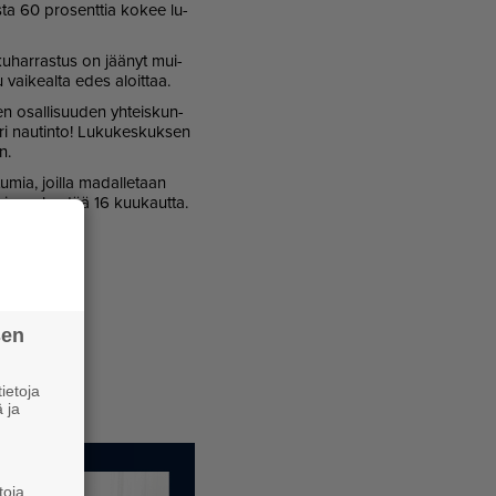
sis­ta 60 pro­sent­tia ko­kee lu­
ku­har­ras­tus on jää­nyt mui­
 vai­ke­al­ta edes aloit­taa.
­sen osal­li­suu­den yh­teis­kun­
i nau­tin­to! Lu­ku­kes­kuk­sen
n.
­mia, joil­la ma­dal­le­taan
to ja se kes­tää 16 kuu­kaut­ta.
sen
ietoja
 ja
toja