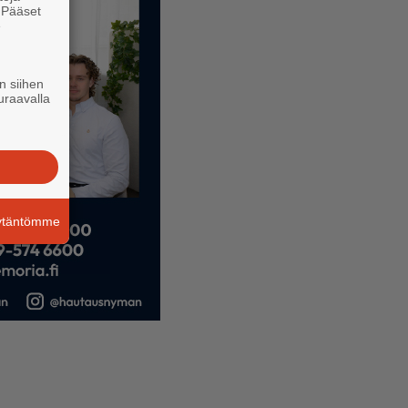
. Pääset
e
n siihen
uraavalla
äytäntömme