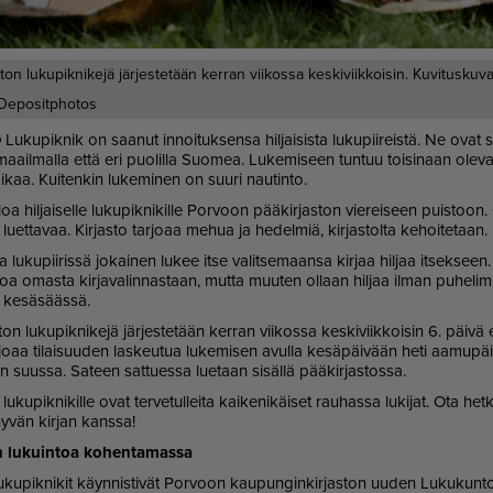
ton lukupiknikejä järjestetään kerran viikossa keskiviikkoisin. Kuvituskuva
Depositphotos
O
Lu­ku­pik­nik on saa­nut in­noi­tuk­sen­sa hil­jai­sis­ta lu­ku­pii­reis­tä. Ne ovat
­il­mal­la et­tä eri puo­lil­la Suo­mea. Lu­ke­mi­seen tun­tuu toi­si­naan ole­van
i­kaa. Kui­ten­kin lu­ke­mi­nen on suu­ri nau­tin­to.
­loa hil­jai­sel­le lu­ku­pik­ni­kil­le Por­voon pää­kir­jas­ton vie­rei­seen puis­to
 lu­et­ta­vaa. Kir­jas­to tar­jo­aa me­hua ja he­del­miä, kir­jas­tol­ta ke­hoi­te­taan.
sa lu­ku­pii­ris­sä jo­kai­nen lu­kee it­se va­lit­se­maan­sa kir­jaa hil­jaa it­sek­seen
a omas­ta kir­ja­va­lin­nas­taan, mut­ta muu­ten ol­laan hil­jaa il­man pu­he­li­mi
 ke­sä­sääs­sä.
­ton lu­ku­pik­ni­ke­jä jär­jes­te­tään ker­ran vii­kos­sa kes­ki­viik­koi­sin 6. päi­
­jo­aa ti­lai­suu­den las­keu­tua lu­ke­mi­sen avul­la ke­sä­päi­vään heti aa­mu­päi­v
lan suus­sa. Sa­teen sat­tu­es­sa lu­e­taan si­säl­lä pää­kir­jas­tos­sa.
le lu­ku­pik­ni­kil­le ovat ter­ve­tul­lei­ta kai­ke­ni­käi­set rau­has­sa lu­ki­jat. Ota het­
hy­vän kir­jan kans­sa!
n lu­kuin­toa ko­hen­ta­mas­sa
 lu­ku­pik­ni­kit käyn­nis­ti­vät Por­voon kau­pun­gin­kir­jas­ton uu­den Lu­ku­k