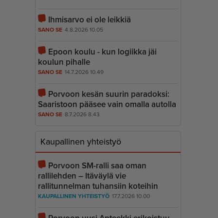
Ihmisarvo ei ole leikkiä
SANO SE
4.8.2026 10.05
Epoon koulu - kun logiikka jäi
koulun pihalle
SANO SE
14.7.2026 10.49
Porvoon kesän suurin paradoksi:
Saaristoon pääsee vain omalla autolla
SANO SE
8.7.2026 8.43
Kaupallinen yhteistyö
Porvoon SM-ralli saa oman
rallilehden – Itäväylä vie
rallitunnelman tuhansiin koteihin
KAUPALLINEN YHTEISTYÖ
17.7.2026 10.00