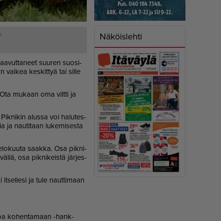
.
Näköislehti
 saa­vut­ta­neet suu­ren suo­si­
 vai­kea kes­kit­tyä tai sil­le
on. Ota mu­kaan oma vilt­ti ja
. Pik­ni­kin alus­sa voi ha­lu­tes­
a ja nau­ti­taan lu­ke­mi­ses­ta
vä elo­kuu­ta saak­ka. Osa pik­ni­
äl­lä, osa pik­ni­keis­tä jär­jes­
ki it­sel­le­si ja tule naut­ti­maan
un­toa ko­hen­ta­maan -hank­