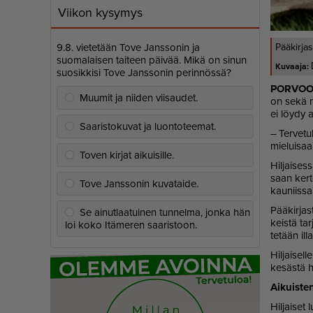
Viikon kysymys
9.8. vietetään Tove Janssonin ja
Pääkirjas
suomalaisen taiteen päivää. Mikä on sinun
suosikkisi Tove Janssonin perinnössä?
POR­VO
Muumit ja niiden viisaudet.
on sekä maa
ei löy­dy a
Saaristokuvat ja luontoteemat.
– Ter­ve­tu
mie­lui­saa
Toven kirjat aikuisille.
Hil­jai­ses­
saan ker­to
Tove Janssonin kuvataide.
kau­niis­sa
Pää­kir­jas
Se ainutlaatuinen tunnelma, jonka hän
keis­tä tar
loi koko Itämeren saaristoon.
te­tään il­
Hil­jai­sel­
ke­säs­tä 
Ai­kuis­te
Hil­jai­set