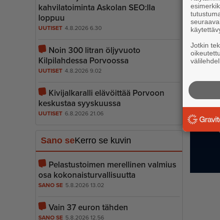
esimerkiks
kahvilatoiminta Askolan SEO:lla
tutustuma
loppuu
seuraaval
UUTISET
4.8.2026 6.30
käytettäv
Jotkin te
Noin 300 litran öljyvuoto
oikeutett
Kilpilahdessa Porvoossa
välilehdel
UUTISET
4.8.2026 9.02
Kivijalkaralli elävöittää Porvoon
keskustaa syyskuussa
UUTISET
6.8.2026 21.06
Sano se
Kerro se kuvin
Pelastustoimen merellinen valmius
osa kokonais­tur­val­li­suutta
SANO SE
5.8.2026 13.02
Vain 37 euron tähden
SANO SE
5.8.2026 12.56