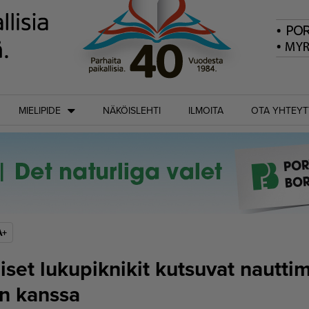
MIELIPIDE
NÄKÖISLEHTI
ILMOITA
OTA YHTEYT
A+
aiset lukupiknikit kutsuvat nautt
an kanssa