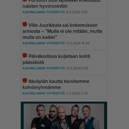
Porvoon uusi Apteekki erikoistuu
naisten hyvinvointiin
KAUPALLINEN YHTEISTYÖ
8.6.2026 7.00
Ville Juurikkala sai kokemuksen
armosta – ”Mulla ei ole mitään, mutta
mulla on kaikki”
KAUPALLINEN YHTEISTYÖ
17.4.2026 16.48
Päiväkodissa kuljetaan kohti
pääsiäistä
KAUPALLINEN YHTEISTYÖ
31.3.2026 11.10
Itäväylän kautta tavoitamme
kohderyhmämme
KAUPALLINEN YHTEISTYÖ
2.3.2026 0.20