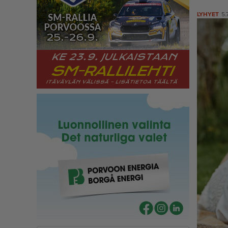
LYHYET
5.