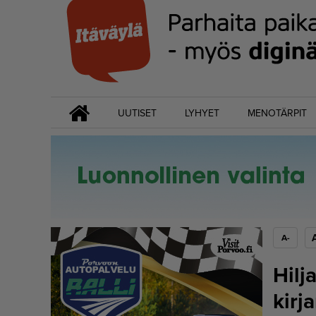
UUTISET
LYHYET
MENOTÄRPIT
A-
Hilj
kirj