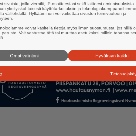
i sivuista, joilla vierailit, IP-osoitteestasi sekä laitteesi ominaisuuksista
an yksityiskohtaisesti käyttötarkoituksiin ja teknologiakumppaneihimm
la välilehdellä. Hylkääminen voi vaikuttaa sivuston toimivuuteen ja
yyteen.
knologiamme voivat käsitellä tietoja myös ilman suostumusta, jos niillä o
u peruste. Voit vastustaa tätä tai muuttaa asetuksiasi milloin tahansa se
lä.
Omat valintani
Hyväksyn kaikki
Tietosuojak