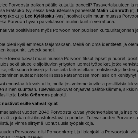
e­lee Por­voos­ta pai­kan pääl­le kut­sut­tu pa­nee­li? Ta­sa­ver­tai­suu­teen ja 
­sä Erä­tau­ko-tyy­li­ses­sä kes­kus­te­lus­sa pa­nee­lis­tit
Ma­lin Lön­n­roth
(r.),
berg
(kok.) ja
Leo Ky­lä­tas­ku
(vas.).nos­ti­vat esiin muun mu­as­sa Por­voo
kä Por­voon hy­vän pal­ve­lu­ta­son mui­hin kun­tiin ver­rat­tu­na.
t nä­ki­vät po­si­tii­vi­se­na myös Por­voon mo­ni­puo­li­sen kult­tuu­ri­tar­jon­nan ja
e pie­ni kylä em­me­kä taa­ja­ma­kaan. Meil­lä on oma iden­ti­teet­ti ja olem­me
­nen kau­pun­ki, Ly­beck sa­noi.
teil­le toi­voa tuo­vat muun mu­as­sa Por­voon fik­sut lap­set ja nuo­ret, po­si­tii­
­los sekä alu­eel­le si­joit­tu­vien yri­tys­ten luo­mat työ­pai­kat, jot­ka vah­vis­t
 et­tä suu­ria krii­se­jä ja haas­tei­ta tar­kas­tel­laan re­a­lis­ti­ses­ti ja tie­de­m
 ot­ta­mi­nen aut­taa: his­to­ri­al­li­ses­sa kat­san­nos­sa moni asia on ke­hit­ty­
 en­nus­taa tu­le­vai­suut­ta, mut­ta jos voim­me ku­vi­tel­la po­si­tii­vi­sia tu­le
en sii­hen suun­taan. Tu­le­vai­suus­ku­vat oh­jaa­vat pää­tök­si­äm­me, sik­si­kin
­si­li­toi­ja
Lot­ta Grön­roos
pai­not­ti.
it nos­ti­vat esil­le vah­vat ky­lät
it maa­la­si­vat vuo­den 2040 Por­voos­ta ku­vaa yh­den­ver­tai­se­na ja ins­pi­ro
­ta elää ja joka oli­si il­mas­to­kes­tä­vä ja puh­das. Tu­le­vai­suu­den Por­voos­sa 
öis­tä, ja vih­reä siir­ty­mä luo­nut uu­sia työ­paik­ko­ja.
­suu­den Por­voos­sa oli­si Por­voon­kor­pi, ja Ilo­lan­jo­ki ja Por­voon­jo­ki vir­tai
oh­jan, Ly­beck haa­vei­li.