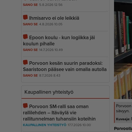
SANO SE
5.8.2026 12.56
Ihmisarvo ei ole leikkiä
SANO SE
4.8.2026 10.05
Epoon koulu - kun logiikka jäi
koulun pihalle
SANO SE
14.7.2026 10.49
Porvoon kesän suurin paradoksi:
Saaristoon pääsee vain omalla autolla
SANO SE
8.7.2026 8.43
Kaupallinen yhteistyö
Porvoon SM-ralli saa oman
Porvoon 
sävyyn.
rallilehden – Itäväylä vie
rallitunnelman tuhansiin koteihin
KAUPALLINEN YHTEISTYÖ
17.7.2026 10.00
Por­vool­