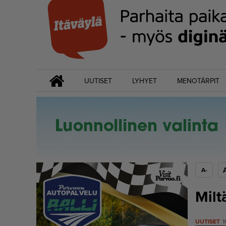
UUTISET
LYHYET
MENOTÄRPIT
A-
Milt
UUTISET
1