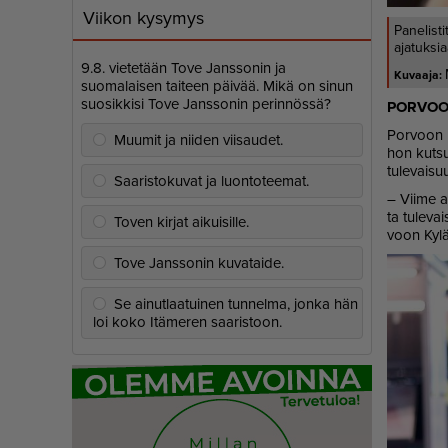
Viikon kysymys
Panelisti
ajatuksia
9.8. vietetään Tove Janssonin ja
suomalaisen taiteen päivää. Mikä on sinun
suosikkisi Tove Janssonin perinnössä?
POR­VO
Por­voon Ky
Muumit ja niiden viisaudet.
hon kut­sut­
tu­le­vai­s
Saaristokuvat ja luontoteemat.
– Vii­me ai
ta tu­le­vai
Toven kirjat aikuisille.
voon Ky­lä
Tove Janssonin kuvataide.
Se ainutlaatuinen tunnelma, jonka hän
loi koko Itämeren saaristoon.