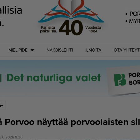
MIELIPIDE
NÄKÖISLEHTI
ILMOITA
OTA YHTEYT
A+
ä Porvoo näyttää porvoolaisten si
6.6.2026 9.36