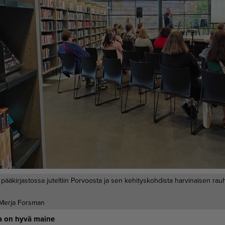
pääkirjastossa juteltiin Porvoosta ja sen kehityskohdista harvinaisen rauha
Merja Forsman
la on hyvä mai­ne