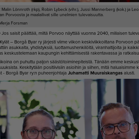
t Malin Lönnroth (rkp), Robin Lybeck (vihr.), Jussi Mannerberg (kok.) ja Leo 
an Porvoosta ja maalailivat sille unelmien tulevaisuutta.
Merja Forsman
O
Jos sai­sit päät­tää, mil­tä Por­voo näyt­tää vuon­na 2040, mil­lai­sen tu­le­vai
­lät – Bor­gå Byar ry jär­jes­ti vii­me vii­kon kes­ki­viik­koil­ta­na Por­voon pää­
tiin asuk­kai­ta, yh­dis­tyk­siä, luot­ta­mus­hen­ki­löi­tä, vi­ran­hal­ti­joi­ta ja kai
uus kes­kus­te­le­maan kau­pun­gin ke­hit­tä­mi­ses­tä ra­ken­ta­vas­sa ja rat­kai­s
­koi­na on pu­hut­tu pal­jon sääs­tö­toi­mi­ne­pi­teis­tä. Tä­nään em­me kes­kus­te­
­suuk­sis­ta. Kes­ki­ty­tään po­si­tii­vi­siin asi­oi­hin ja sii­hen, mitä ha­lu­ai­sim­
t - Bor­gå Byar ry:n pu­heen­joh­ta­ja
Ju­ha­mat­ti Muu­rais­kan­gas
alus­ti.