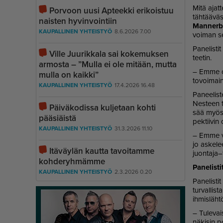
Mitä ajat­t
Porvoon uusi Apteekki erikoistuu
täh­tää­väs
naisten hyvinvointiin
Man­ner­
KAUPALLINEN YHTEISTYÖ
8.6.2026 7.00
voi­man se
Pa­ne­lis­ti
Ville Juurikkala sai kokemuksen
tee­tin.
armosta – ”Mulla ei ole mitään, mutta
– Em­me ol
mulla on kaikki”
to­voi­mai
KAUPALLINEN YHTEISTYÖ
17.4.2026 16.48
Pa­nee­lis­
Nes­teen tu
Päiväkodissa kuljetaan kohti
sää myös se,
pääsiäistä
pek­tii­vin
KAUPALLINEN YHTEISTYÖ
31.3.2026 11.10
– Em­me voi
jo as­ke­le
Itäväylän kautta tavoitamme
juon­ta­ja–fa
kohderyhmämme
Pa­ne­lis­t
KAUPALLINEN YHTEISTYÖ
2.3.2026 0.20
Pa­ne­lis­t
tur­val­lis
ih­mis­läh­t
– Tu­le­vai
nä­ki­sin p