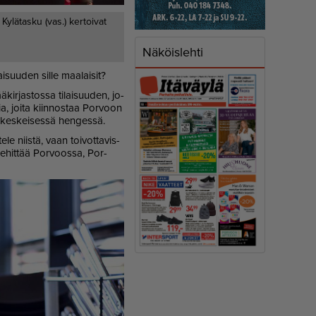
Kylätasku (vas.) kertoivat
Näköislehti
­suu­den sil­le maa­lai­sit?
kir­jas­tos­sa ti­lai­suu­den, jo­
k­kia, joi­ta kiin­nos­taa Por­voon
u­kes­kei­ses­sä hen­ges­sä.
le niis­tä, vaan toi­vot­ta­vis­
me ke­hit­tää Por­voos­sa, Por­