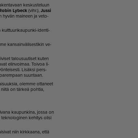
ra­ken­ta­vaan kes­kus­te­luun
Ro­bin Ly­beck
(vihr.),
Jus­si
n hy­vän mai­neen ja ve­to­
 kult­tuu­ri­kau­pun­ki-iden­ti­
 kan­sain­vä­li­ses­ti­kin ve­
vi­set ta­lou­suu­ti­set ku­ten
a­vat elin­voi­maa. Toi­voa li­
yön­tei­ses­ti. Li­säk­si pers­
nyt pa­rem­paan suun­taan.
­vai­suuk­sia, olem­me ot­ta­neet
 nii­tä on tär­keä poh­tia,
i­va­na kau­pun­ki­na, jos­sa on
tek­no­lo­gi­nen ke­hi­tys oli­si
­si­vat niin kirk­kaa­na, et­tä