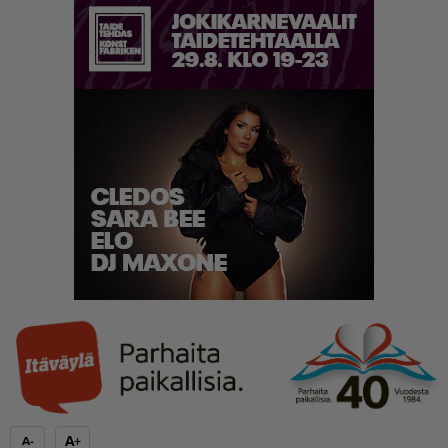
A+
A-