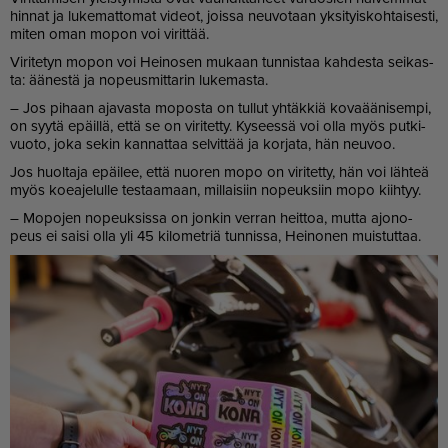
hin­nat ja lu­ke­mat­to­mat vi­de­ot, jois­sa neu­vo­taan yk­si­tyis­koh­tai­ses­ti,
mi­ten oman mo­pon voi vi­rit­tää.
Vi­ri­te­tyn mo­pon voi Hei­no­sen mu­kaan tun­nis­taa kah­des­ta sei­kas­
ta: ää­nes­tä ja no­peus­mit­ta­rin lu­ke­mas­ta.
– Jos pi­haan aja­vas­ta mo­pos­ta on tul­lut yh­täk­kiä ko­va­ää­ni­sem­pi,
on syy­tä epäil­lä, et­tä se on vi­ri­tet­ty. Ky­sees­sä voi ol­la myös put­ki­
vuo­to, joka se­kin kan­nat­taa sel­vit­tää ja kor­ja­ta, hän neu­voo.
Jos huol­ta­ja epäi­lee, et­tä nuo­ren mopo on vi­ri­tet­ty, hän voi läh­teä
myös ko­ea­je­lul­le tes­taa­maan, mil­lai­siin no­peuk­siin mopo kiih­tyy.
– Mo­po­jen no­peuk­sis­sa on jon­kin ver­ran heit­toa, mut­ta ajo­no­
peus ei sai­si ol­la yli 45 ki­lo­met­riä tun­nis­sa, Hei­no­nen muis­tut­taa.