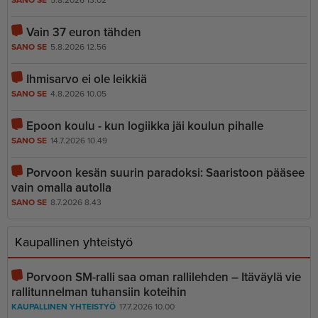
Vain 37 euron tähden
SANO SE
5.8.2026 12.56
Ihmisarvo ei ole leikkiä
SANO SE
4.8.2026 10.05
Epoon koulu - kun logiikka jäi koulun pihalle
SANO SE
14.7.2026 10.49
Porvoon kesän suurin paradoksi: Saaristoon pääsee
vain omalla autolla
SANO SE
8.7.2026 8.43
Kaupallinen yhteistyö
Porvoon SM-ralli saa oman rallilehden – Itäväylä vie
rallitunnelman tuhansiin koteihin
KAUPALLINEN YHTEISTYÖ
17.7.2026 10.00