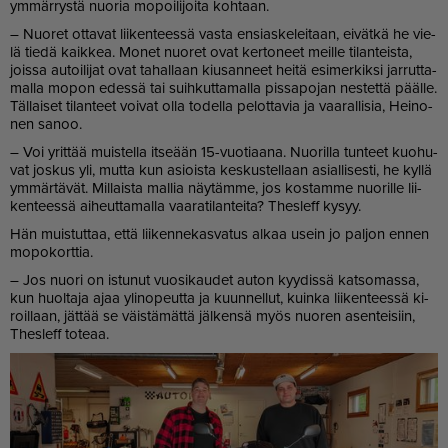
ym­mär­rys­tä nuo­ria mo­poi­li­joi­ta koh­taan.
– Nuo­ret ot­ta­vat lii­ken­tees­sä vas­ta en­si­as­ke­lei­taan, ei­vät­kä he vie­
lä tie­dä kaik­kea. Mo­net nuo­ret ovat ker­to­neet meil­le ti­lan­teis­ta,
jois­sa au­toi­li­jat ovat ta­hal­laan kiu­san­neet hei­tä esi­mer­kik­si jar­rut­ta­
mal­la mo­pon edes­sä tai suih­kut­ta­mal­la pis­sa­po­jan nes­tet­tä pääl­le.
Täl­lai­set ti­lan­teet voi­vat ol­la to­del­la pe­lot­ta­via ja vaa­ral­li­sia, Hei­no­
nen sa­noo.
– Voi yrit­tää muis­tel­la it­se­ään 15-vuo­ti­aa­na. Nuo­ril­la tun­teet kuo­hu­
vat jos­kus yli, mut­ta kun asi­ois­ta kes­kus­tel­laan asi­al­li­ses­ti, he kyl­lä
ym­mär­tä­vät. Mil­lais­ta mal­lia näy­täm­me, jos kos­tam­me nuo­ril­le lii­
ken­tees­sä ai­heut­ta­mal­la vaa­ra­ti­lan­tei­ta? Thes­leff ky­syy.
Hän muis­tut­taa, et­tä lii­ken­ne­kas­va­tus al­kaa usein jo pal­jon en­nen
mo­po­kort­tia.
– Jos nuo­ri on is­tu­nut vuo­si­kau­det au­ton kyy­dis­sä kat­so­mas­sa,
kun huol­ta­ja ajaa yli­no­peut­ta ja kuun­nel­lut, kuin­ka lii­ken­tees­sä ki­
roil­laan, jät­tää se väis­tä­mät­tä jäl­ken­sä myös nuo­ren asen­tei­siin,
Thes­leff to­te­aa.