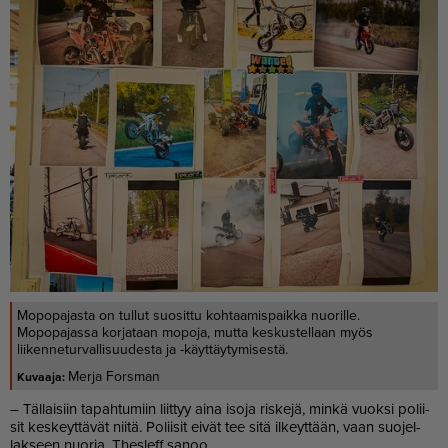
Mopopajasta on tullut suosittu kohtaamispaikka nuorille.
Mopopajassa korjataan mopoja, mutta keskustellaan myös
liikenneturvallisuudesta ja -käyttäytymisestä.
Merja Forsman
– Täl­lai­siin ta­pah­tu­miin liit­tyy ai­na iso­ja ris­ke­jä, min­kä vuok­si po­lii­
sit kes­keyt­tä­vät nii­tä. Po­lii­sit ei­vät tee sitä il­keyt­tään, vaan suo­jel­
lak­seen nuo­ria, Thes­leff sa­noo.