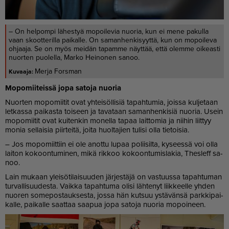
– On helpompi lähestyä mopoilevia nuoria, kun ei mene pakulla
vaan skootterilla paikalle. On samanhenkisyyttä, kun on mopoileva
ohjaaja. Se on myös meidän tapamme näyttää, että olemme oikeasti
nuorten puolella, Marko Heinonen sanoo.
Merja Forsman
Mo­po­mii­teis­sä jopa sa­to­ja nuo­ria
Nuor­ten mo­po­mii­tit ovat yh­tei­söl­li­siä ta­pah­tu­mia, jois­sa kul­je­taan
let­kas­sa pai­kas­ta toi­seen ja ta­va­taan sa­man­hen­ki­siä nuo­ria. Usein
mo­po­mii­tit ovat kui­ten­kin mo­nel­la ta­paa lait­to­mia ja nii­hin liit­tyy
mo­nia sel­lai­sia piir­tei­tä, joi­ta huol­ta­jien tu­li­si ol­la tie­toi­sia.
– Jos mo­po­miit­tiin ei ole anot­tu lu­paa po­lii­sil­ta, ky­sees­sä voi ol­la
lai­ton ko­koon­tu­mi­nen, mikä rik­koo ko­koon­tu­mis­la­kia, Thes­leff sa­
noo.
Lain mu­kaan ylei­sö­ti­lai­suu­den jär­jes­tä­jä on vas­tuus­sa ta­pah­tu­man
tur­val­li­suu­des­ta. Vaik­ka ta­pah­tu­ma oli­si läh­te­nyt liik­keel­le yh­den
nuo­ren so­me­pos­tauk­ses­ta, jos­sa hän kut­suu ys­tä­vän­sä park­ki­pai­
kal­le, pai­kal­le saat­taa saa­pua jopa sa­to­ja nuo­ria mo­poi­neen.