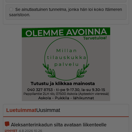
Se ainutlaatuinen tunnelma, jonka hän loi koko Itämeren
saaristoon.
Luetuimmat
Uusimmat
Aleksanterinkadun silta avataan liikenteelle
LYHYET
4.8.2026 10.26