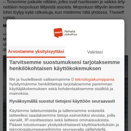
– Toi­vom­me pai­kal­le nii­tä­kin, jot­ka ovat huo­lis­saan ja vaik­ka är­ty­
nei­tä­kin mo­poi­luun liit­ty­vis­tä asi­ois­ta. Mo­poi­luun liit­ty­viin lie­veil­mi­
öi­hin löy­tyy kyl­lä rat­kai­su­ja, kun mie­tim­me nii­tä yh­des­sä, Thes­leff
sa­noo.
MER­JA FORS­MAN
»» Kes­kus­te­lu­ti­lai­suus mo­pois­ta ja mo­poi­lus­ta ti 16.6. klo 17.00,
Mo­po­pa­ja, Yrit­tä­jän­ka­tu 2, Por­voo. Nuo­ril­le, huol­ta­jil­le ja kun­ta­lai­
sil­le, jot­ka ha­lu­a­vat kes­kus­tel­la avoi­mes­ti mo­poi­hin ja mo­poi­luun
liit­ty­vis­tä asi­ois­ta.
Arvostamme yksityisyyttäsi
Valintasi
Tarvitsemme suostumuksesi tarjotaksemme
henkilökohtaisen käyttökokemuksen
Me ja huolellisesti valitsemamme
0 teknologiakumppania
hyödynnämme henkilötietoja tarjotaksemme paremman
käyttäjäkokemuksen sekä kohdentaaksemme sisältöä ja
mainoksia.
Hyväksymällä suostut tietojesi käyttöön seuraavasti
Käytämme laitetunnisteita ja tallennamme evästeitä
laitteellesi saadaksemme tietoja esimerkiksi sivuista, joilla
vierailit, IP-osoitteestasi sekä laitteesi ominaisuuksista.
Pääset tutustumaan yksityiskohtaisesti käyttötarkoituksiin ja
teknologiakumppaneihimme seuraavalla välilehdellä.