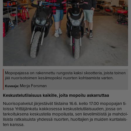
Mopopajassa on rakennettu rungosta kaksi skootteria, joista toinen
jää nuorisotoimen kesämopoksi nuorten kohtaamista varten.
Merja Forsman
Kes­kus­te­lu­ti­lai­suus kai­kil­le, joi­ta mo­poi­lu as­kar­rut­taa
Nuo­ri­so­pal­ve­lut jär­jes­tä­vät tiis­tai­na 16.6. kel­lo 17.00 mo­po­pa­jan ti­
lois­sa Yrit­tä­jän­ka­tu kak­ko­ses­sa kes­kus­te­lu­ti­lai­suu­den, jos­sa on
tar­koi­tuk­se­na kes­kus­tel­la mo­poi­lus­ta, sen lie­veil­mi­öis­tä ja mah­dol­
li­sis­ta rat­kai­suis­ta yh­des­sä nuor­ten, huol­ta­jien ja mui­den kun­ta­lais­
ten kans­sa.