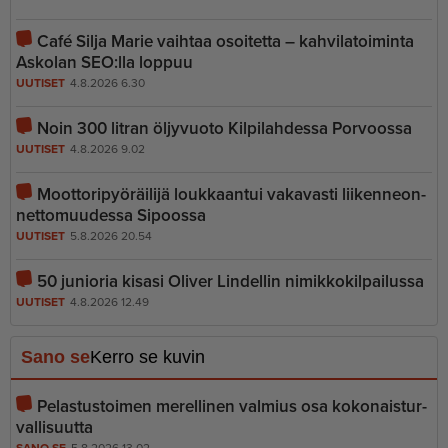
Café Silja Marie vaihtaa osoitetta – kahvilatoiminta
Askolan SEO:lla loppuu
UUTISET
4.8.2026 6.30
Noin 300 litran öljyvuoto Kilpilahdessa Porvoossa
UUTISET
4.8.2026 9.02
Moottoripyöräilijä loukkaantui vakavasti liiken­ne­on­
net­to­muudessa Sipoossa
UUTISET
5.8.2026 20.54
50 junioria kisasi Oliver Lindellin nimikkokilpailussa
UUTISET
4.8.2026 12.49
Sano se
Kerro se kuvin
Pelastustoimen merellinen valmius osa kokonais­tur­
val­li­suutta
SANO SE
5.8.2026 13.02