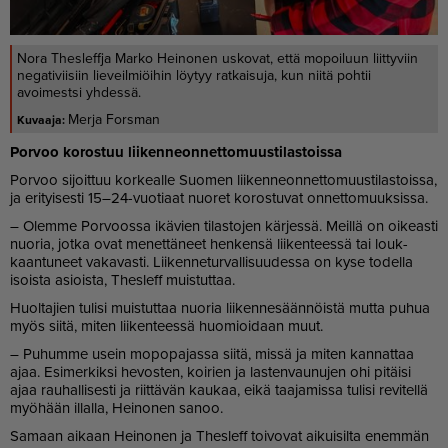
Nora Thesleffja Marko Heinonen uskovat, että mopoiluun liittyviin
negativiisiin lieveilmiöihin löytyy ratkaisuja, kun niitä pohtii
avoimestsi yhdessä.
Merja Forsman
Por­voo ko­ros­tuu lii­ken­ne­on­net­to­muus­ti­las­tois­sa
Por­voo si­joit­tuu kor­ke­al­le Suo­men lii­ken­ne­on­net­to­muus­ti­las­tois­sa,
ja eri­tyi­ses­ti 15–24-vuo­ti­aat nuo­ret ko­ros­tu­vat on­net­to­muuk­sis­sa.
– Olem­me Por­voos­sa ikä­vien ti­las­to­jen kär­jes­sä. Meil­lä on oi­ke­as­ti
nuo­ria, jot­ka ovat me­net­tä­neet hen­ken­sä lii­ken­tees­sä tai louk­
kaan­tu­neet va­ka­vas­ti. Lii­ken­ne­tur­val­li­suu­des­sa on kyse to­del­la
isois­ta asi­ois­ta, Thes­leff muis­tut­taa.
Huol­ta­jien tu­li­si muis­tut­taa nuo­ria lii­ken­ne­sään­nöis­tä mut­ta pu­hua
myös sii­tä, mi­ten lii­ken­tees­sä huo­mi­oi­daan muut.
– Pu­hum­me usein mo­po­pa­jas­sa sii­tä, mis­sä ja mi­ten kan­nat­taa
ajaa. Esi­mer­kik­si he­vos­ten, koi­rien ja las­ten­vau­nu­jen ohi pi­täi­si
ajaa rau­hal­li­ses­ti ja riit­tä­vän kau­kaa, ei­kä taa­ja­mis­sa tu­li­si re­vi­tel­lä
myö­hään il­lal­la, Hei­no­nen sa­noo.
Sa­maan ai­kaan Hei­no­nen ja Thes­leff toi­vo­vat ai­kui­sil­ta enem­män