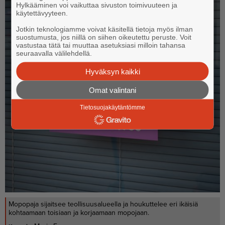
Hylkääminen voi vaikuttaa sivuston toimivuuteen ja
käytettävyyteen.
Jotkin teknologiamme voivat käsitellä tietoja myös ilman
suostumusta, jos niillä on siihen oikeutettu peruste. Voit
vastustaa tätä tai muuttaa asetuksiasi milloin tahansa
seuraavalla välilehdellä.
Hyväksyn kaikki
Omat valintani
Tietosuojakäytäntömme
Mopopaja sijaitsee teollisuusalueella ja houkuttelee eri ikäisiä
kohtaamaan toisiaan ja korjaamaan mopojaan.