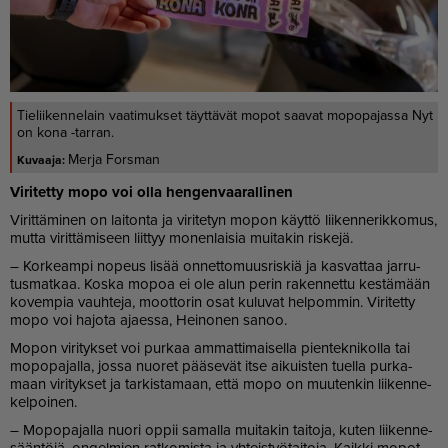
Tieliikennelain vaatimukset täyttävät mopot saavat mopopajassa Nyt
on kona -tarran.
Merja Forsman
Vi­ri­tet­ty mopo voi ol­la hen­gen­vaa­ral­li­nen
Vi­rit­tä­mi­nen on lai­ton­ta ja vi­ri­te­tyn mo­pon käyt­tö lii­ken­ne­rik­ko­mus,
mut­ta vi­rit­tä­mi­seen liit­tyy mo­nen­lai­sia mui­ta­kin ris­ke­jä.
– Kor­ke­am­pi no­peus li­sää on­net­to­muus­ris­kiä ja kas­vat­taa jar­ru­
tus­mat­kaa. Kos­ka mo­poa ei ole alun pe­rin ra­ken­net­tu kes­tä­mään
ko­vem­pia vauh­te­ja, moot­to­rin osat ku­lu­vat hel­pom­min. Vi­ri­tet­ty
mopo voi ha­jo­ta aja­es­sa, Hei­no­nen sa­noo.
Mo­pon vi­ri­tyk­set voi pur­kaa am­mat­ti­mai­sel­la pien­tek­ni­kol­la tai
mo­po­pa­jal­la, jos­sa nuo­ret pää­se­vät it­se ai­kuis­ten tu­el­la pur­ka­
maan vi­ri­tyk­set ja tar­kis­ta­maan, et­tä mopo on muu­ten­kin lii­ken­ne­
kel­poi­nen.
– Mo­po­pa­jal­la nuo­ri op­pii sa­mal­la mui­ta­kin tai­to­ja, ku­ten lii­ken­ne­
sään­tö­jä, on­gel­mien rat­ko­mis­ta ja yh­teis­työ­tai­to­ja. Kaik­ki mo­pot,