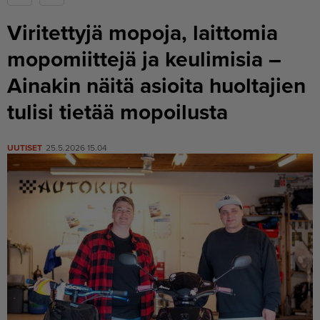
Viritettyjä mopoja, laittomia
mopomiittejä ja keulimisia –
Ainakin näitä asioita huoltajien
tulisi tietää mopoilusta
UUTISET
25.5.2026 15.04