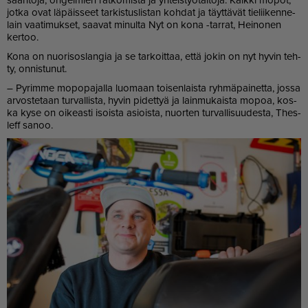
jot­ka ovat lä­päis­seet tar­kis­tus­lis­tan koh­dat ja täyt­tä­vät tie­lii­ken­ne­
lain vaa­ti­muk­set, saa­vat mi­nul­ta Nyt on kona -tar­rat, Hei­no­nen
ker­too.
Kona on nuo­ri­sos­lan­gia ja se tar­koit­taa, et­tä jo­kin on nyt hy­vin teh­
ty, on­nis­tu­nut.
– Py­rim­me mo­po­pa­jal­la luo­maan toi­sen­lais­ta ryh­mä­pai­net­ta, jos­sa
ar­vos­te­taan tur­val­lis­ta, hy­vin pi­det­tyä ja lain­mu­kais­ta mo­poa, kos­
ka kyse on oi­ke­as­ti isois­ta asi­ois­ta, nuor­ten tur­val­li­suu­des­ta, Thes­
leff sa­noo.