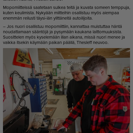
Mo­po­miit­teis­sä saa­te­taan sul­kea tei­tä ja ku­va­ta so­meen temp­pu­ja,
ku­ten keu­li­mis­ta. Ny­ky­ään miit­tei­hin osal­lis­tuu myös ai­em­paa
enem­män rei­lus­ti täy­si-iän ylit­tä­nei­tä au­toi­li­joi­ta.
– Jos nuo­ri osal­lis­tuu mo­po­miit­tiin, kan­nat­taa muis­tut­taa hän­tä
nou­dat­ta­maan sään­tö­jä ja py­sy­mään kau­ka­na lait­to­muuk­sis­ta.
Suo­sit­te­len myös ky­se­le­mään il­lan ai­ka­na, mis­sä nuo­ri me­nee ja
vaik­ka it­se­kin käy­mään pai­kan pääl­lä, Thes­leff neu­voo.