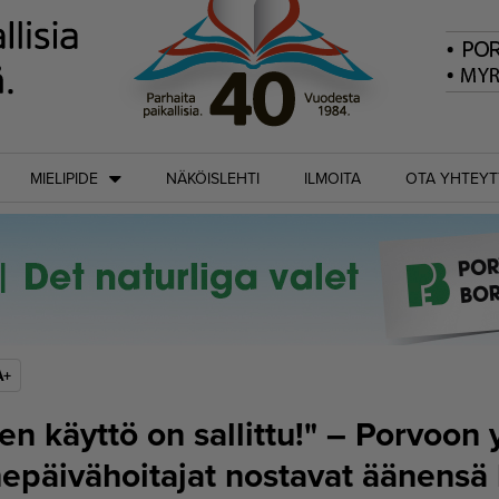
MIELIPIDE
NÄKÖISLEHTI
ILMOITA
OTA YHTEYT
A+
jen käyttö on sallittu!" – Porvoon 
epäivähoitajat nostavat äänensä 