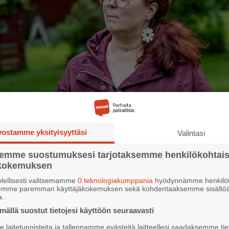
vostamme yksityisyyttäsi
Valintasi
semme suostumuksesi tarjotaksemme henkilökohtai
ökokemuksen
lellisesti valitsemamme
0 teknologiakumppania
hyödynnämme henkilöt
semme paremman käyttäjäkokemuksen sekä kohdentaaksemme sisältöä
a.
ella perheellä on perusteltu syy valita perhepäivähoito, yksityinen perhe
ällä suostut tietojesi käyttöön seuraavasti
laitetunnisteita ja tallennamme evästeitä laitteellesi saadaksemme tie
Marko Wahlström