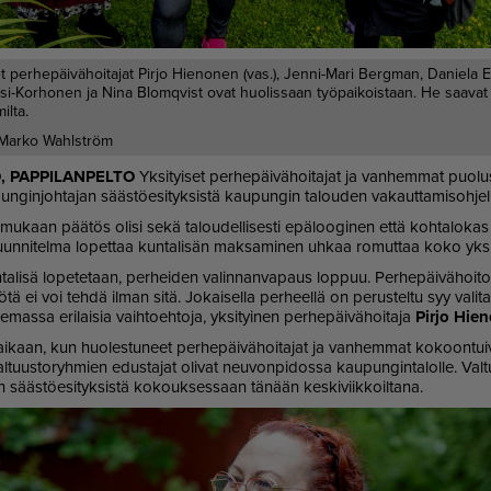
et perhepäivähoitajat Pirjo Hienonen (vas.), Jenni-Mari Bergman, Daniela 
i-Korhonen ja Nina Blomqvist ovat huolissaan työpaikoistaan. He saavat 
lta.
Marko Wahlström
 PAP­PI­LAN­PEL­TO
Yk­si­tyi­set per­he­päi­vä­hoi­ta­jat ja van­hem­mat puo­lu
un­gin­joh­ta­jan sääs­tö­e­si­tyk­sis­tä kau­pun­gin ta­lou­den va­kaut­ta­mi­soh­je
 mu­kaan pää­tös oli­si sekä ta­lou­del­li­ses­ti epä­loo­gi­nen et­tä koh­ta­lo­
un­ni­tel­ma lo­pet­taa kun­ta­li­sän mak­sa­mi­nen uh­kaa ro­mut­taa koko yk­si­
a­li­sä lo­pe­te­taan, per­hei­den va­lin­nan­va­paus lop­puu. Per­he­päi­vä­hoi­
­tä ei voi teh­dä il­man sitä. Jo­kai­sel­la per­heel­lä on pe­rus­tel­tu syy va­li­
­mas­sa eri­lai­sia vaih­to­eh­to­ja, yk­si­tyi­nen per­he­päi­vä­hoi­ta­ja
Pir­jo Hie­
­kaan, kun huo­les­tu­neet per­he­päi­vä­hoi­ta­jat ja van­hem­mat ko­koon­tui­va
l­tuus­to­ryh­mien edus­ta­jat oli­vat neu­von­pi­dos­sa kau­pun­gin­ta­lol­le. Val­
 sääs­tö­e­si­tyk­sis­tä ko­kouk­ses­saan tä­nään kes­ki­viik­koil­ta­na.