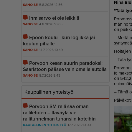
Nina Blomq
SANO SE
5.8.2026 12.56
"Tätä työ­
Ihmisarvo ei ole leikkiä
Por­voos­sa
män hoi­ta­
SANO SE
4.8.2026 10.05
on paik­ko
Epoon koulu - kun logiikka jäi
– Meil­lä o
syn­ty­mää,
koulun pihalle
SANO SE
14.7.2026 10.49
Hoi­ta­jien
– Tätä työ­
Porvoon kesän suurin paradoksi:
Por­voon k
Saaristoon pääsee vain omalla autolla
le mak­se­t
SANO SE
8.7.2026 8.43
on 542,28–
enim­mäis
Kaupallinen yhteistyö
– Tämä on s
Päi­vä­ko­t
Porvoon SM-ralli saa oman
rallilehden – Itäväylä vie
rallitunnelman tuhansiin koteihin
KAUPALLINEN YHTEISTYÖ
17.7.2026 10.00