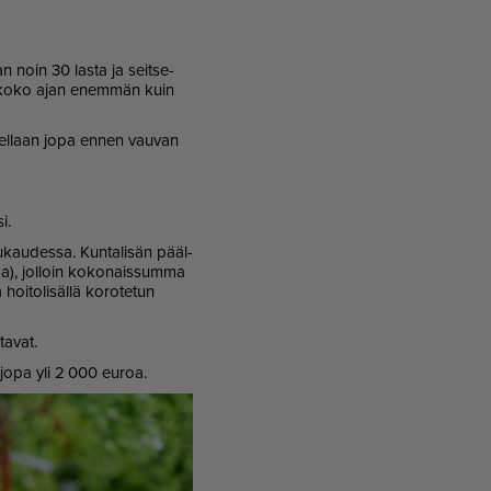
aan noin 30 las­ta ja seit­se­
ää on koko ajan enem­män kuin
us­tel­laan jopa en­nen vau­van
i.
­kau­des­sa. Kun­ta­li­sän pääl­
roa), jol­loin ko­ko­nais­sum­ma
to­li­säl­lä ko­ro­te­tun
ta­vat.
­la jopa yli 2 000 eu­roa.