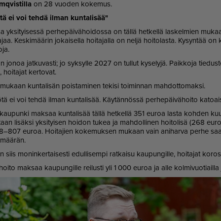
­vis­til­la
on 28 vuo­den ko­ke­mus.
tä ei voi teh­dä il­man kun­ta­li­sää"
 yk­si­tyi­ses­sä per­he­päi­vä­hoi­dos­sa on täl­lä het­kel­lä las­kel­mien mu­k
jaa. Kes­ki­mää­rin jo­kai­sel­la hoi­ta­jal­la on nel­jä hoi­to­las­ta. Ky­syn­t
­ja.
n jo­noa jat­ku­vas­ti; jo syk­syl­le 2027 on tul­lut ky­se­ly­jä. Paik­ko­ja tie­d
 hoi­ta­jat ker­to­vat.
 mu­kaan kun­ta­li­sän pois­ta­mi­nen te­ki­si toi­min­nan mah­dot­to­mak­si.
tä ei voi teh­dä il­man kun­ta­li­sää. Käy­tän­nös­sä per­he­päi­vä­hoi­to ka­to­ai­s
au­pun­ki mak­saa kun­ta­li­sää täl­lä het­kel­lä 351 eu­roa las­ta koh­den kuu
aan li­säk­si yk­si­tyi­sen hoi­don tu­kea ja mah­dol­li­nen hoi­to­li­sä (268 eu­
807 eu­roa. Hoi­ta­jien ko­ke­muk­sen mu­kaan vain ani­har­va per­he saa hoi­
­mää­rän.
iis mo­nin­ker­tai­ses­ti edul­li­sem­pi rat­kai­su kau­pun­gil­le, hoi­ta­jat ko­ros­
i­hoi­to mak­saa kau­pun­gil­le rei­lus­ti yli 1 000 eu­roa ja al­le kol­mi­vuo­ti­ail