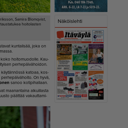
Eriksson, Samira Blomqvist,
Näköislehti
taustatukea hoitolasten
s­ta­vat kun­ta­li­sää, joka on
l­mas­sa.
kas koko hoi­to­muo­dol­le. Kau­
tyi­sen per­he­päi­vä­hoi­don.
to käy­tän­nös­sä ka­to­aa, kos­
ta per­he­päi­vä­hoi­to. On hyvä,
no­nen
sa­noo ko­ti­pi­hal­laan.
t maa­nan­tai­na al­kuil­las­ta
tuus­to päät­tää va­kaut­ta­mi­