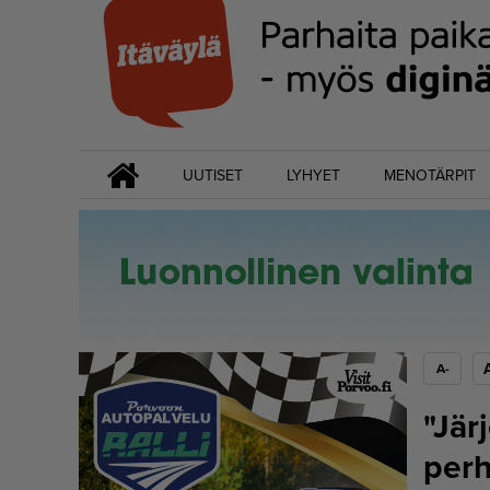
UUTISET
LYHYET
MENOTÄRPIT
A-
"Jär
perh