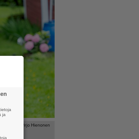
sen
ietoja
 ja
päivähoitaja Pirjo Hienonen
toja