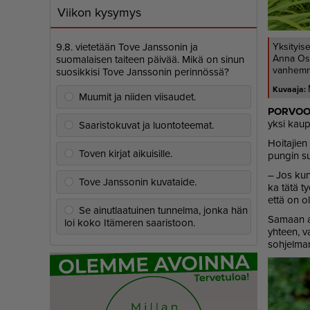
Viikon kysymys
9.8. vietetään Tove Janssonin ja
Yksityis
Anna Oss
suomalaisen taiteen päivää. Mikä on sinun
vanhemmi
suosikkisi Tove Janssonin perinnössä?
Muumit ja niiden viisaudet.
POR­VOO,
yk­si kau­p
Saaristokuvat ja luontoteemat.
Hoi­ta­jien
Toven kirjat aikuisille.
pun­gin su
– Jos kun­t
Tove Janssonin kuvataide.
ka tätä työ
et­tä on ole
Se ainutlaatuinen tunnelma, jonka hän
Sa­maan ai
loi koko Itämeren saaristoon.
yh­teen, va
soh­jel­man