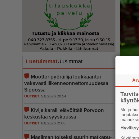
Luetuimmat
Uusimmat
Moottoripyöräilijä loukkaantui
Ar
vakavasti liiken­ne­on­net­to­muudessa
Sipoossa
Tarvit
UUTISET
5.8.2026 20.54
käytt
Kivijalkaralli elävöittää Porvoon
Me ja huo
tarjotak
keskustaa syyskuussa
mainoksi
UUTISET
6.8.2026 21.06
– Jokais
Hyväksym
sanoo.
Maailman toiseksi suurin matkapu­
Käytämme 